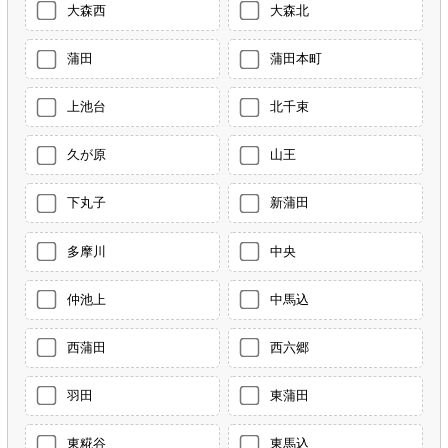
大森西
大森北
蒲田
蒲田本町
上池台
北千束
久が原
山王
下丸子
新蒲田
多摩川
中央
仲池上
中馬込
西蒲田
西六郷
羽田
東蒲田
東糀谷
東馬込