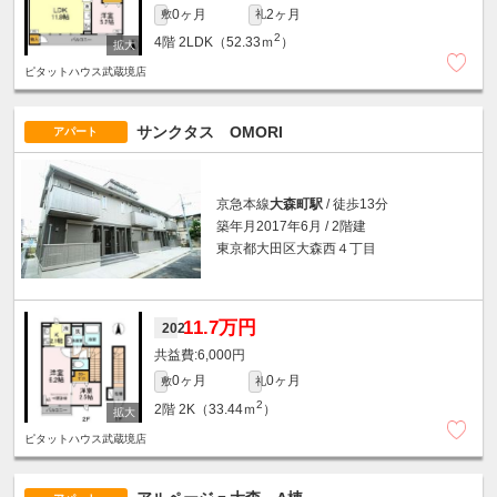
0ヶ月
2ヶ月
敷
礼
2
4階
2LDK（52.33ｍ
）
ピタットハウス武蔵境店
サンクタス OMORI
アパート
京急本線
大森町駅
/ 徒歩13分
築年月2017年6月 / 2階建
東京都大田区大森西４丁目
11.7万円
202
6,000円
0ヶ月
0ヶ月
敷
礼
2
2階
2K（33.44ｍ
）
ピタットハウス武蔵境店