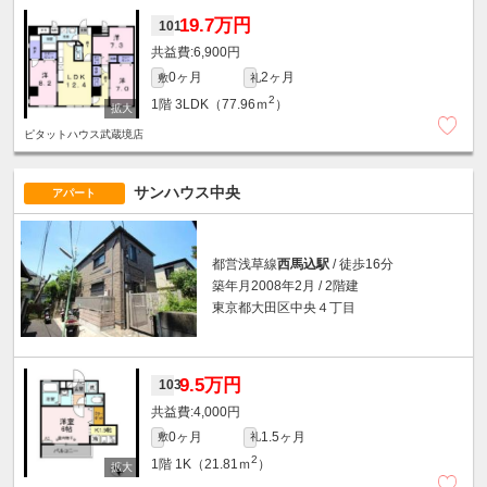
19.7万円
101
6,900円
0ヶ月
2ヶ月
敷
礼
2
1階
3LDK（77.96ｍ
）
ピタットハウス武蔵境店
サンハウス中央
アパート
都営浅草線
西馬込駅
/ 徒歩16分
築年月2008年2月 / 2階建
東京都大田区中央４丁目
9.5万円
103
4,000円
0ヶ月
1.5ヶ月
敷
礼
2
1階
1K（21.81ｍ
）