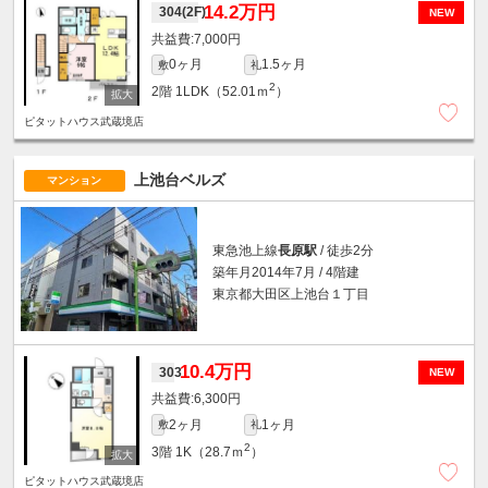
14.2万円
304(2F)
NEW
7,000円
0ヶ月
1.5ヶ月
敷
礼
2
2階
1LDK（52.01ｍ
）
ピタットハウス武蔵境店
上池台ベルズ
マンション
東急池上線
長原駅
/ 徒歩2分
築年月2014年7月 / 4階建
東京都大田区上池台１丁目
10.4万円
303
NEW
6,300円
2ヶ月
1ヶ月
敷
礼
2
3階
1K（28.7ｍ
）
ピタットハウス武蔵境店