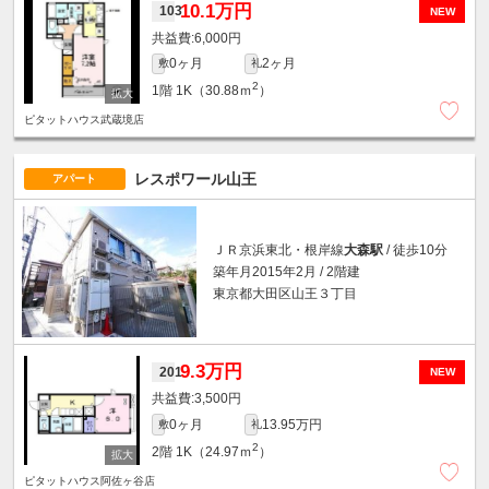
10.1万円
103
NEW
6,000円
0ヶ月
2ヶ月
敷
礼
2
1階
1K（30.88ｍ
）
ピタットハウス武蔵境店
レスポワール山王
アパート
ＪＲ京浜東北・根岸線
大森駅
/ 徒歩10分
築年月2015年2月 / 2階建
東京都大田区山王３丁目
9.3万円
201
NEW
3,500円
0ヶ月
13.95万円
敷
礼
2
2階
1K（24.97ｍ
）
ピタットハウス阿佐ヶ谷店