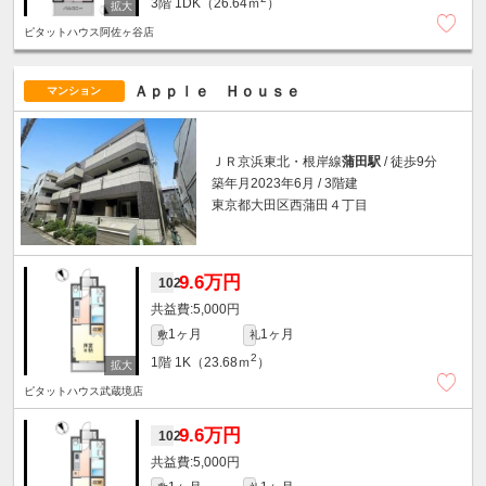
3階
1DK（26.64ｍ
）
ピタットハウス阿佐ヶ谷店
Ａｐｐｌｅ Ｈｏｕｓｅ
マンション
ＪＲ京浜東北・根岸線
蒲田駅
/ 徒歩9分
築年月2023年6月 / 3階建
東京都大田区西蒲田４丁目
9.6万円
102
5,000円
1ヶ月
1ヶ月
敷
礼
2
1階
1K（23.68ｍ
）
ピタットハウス武蔵境店
9.6万円
102
5,000円