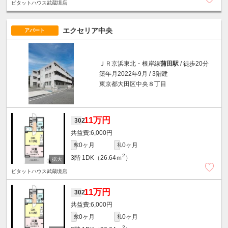
ピタットハウス武蔵境店
エクセリア中央
アパート
ＪＲ京浜東北・根岸線
蒲田駅
/ 徒歩20分
築年月2022年9月 / 3階建
東京都大田区中央８丁目
11万円
302
6,000円
0ヶ月
0ヶ月
敷
礼
2
3階
1DK（26.64ｍ
）
ピタットハウス武蔵境店
11万円
302
6,000円
0ヶ月
0ヶ月
敷
礼
2