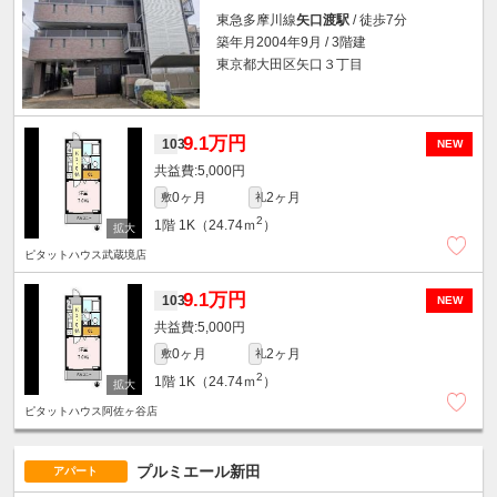
東急多摩川線
矢口渡駅
/ 徒歩7分
築年月2004年9月 / 3階建
東京都大田区矢口３丁目
9.1万円
103
NEW
5,000円
0ヶ月
2ヶ月
敷
礼
2
1階
1K（24.74ｍ
）
ピタットハウス武蔵境店
9.1万円
103
NEW
5,000円
0ヶ月
2ヶ月
敷
礼
2
1階
1K（24.74ｍ
）
ピタットハウス阿佐ヶ谷店
プルミエール新田
アパート