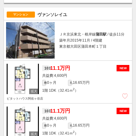
ヴァンソレイユ
マンション
ＪＲ京浜東北・根岸線
蒲田駅
/ 徒歩11分
築年月2015年11月 / 4階建
東京都大田区蒲田本町１丁目
11.1万円
103
NEW
4,600円
0ヶ月
16.65万円
敷
礼
2
1階
1DK（32.41ｍ
）
ピタットハウス阿佐ヶ谷店
11.1万円
103
NEW
4,600円
0ヶ月
16.65万円
敷
礼
2
1階
1DK（32.41ｍ
）