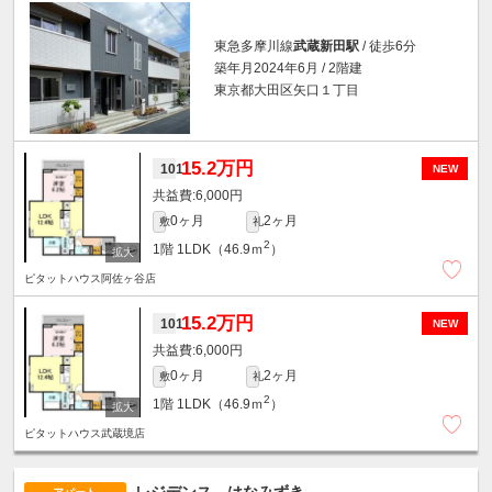
東急多摩川線
武蔵新田駅
/ 徒歩6分
築年月2024年6月 / 2階建
東京都大田区矢口１丁目
15.2万円
101
NEW
6,000円
0ヶ月
2ヶ月
敷
礼
2
1階
1LDK（46.9ｍ
）
ピタットハウス阿佐ヶ谷店
15.2万円
101
NEW
6,000円
0ヶ月
2ヶ月
敷
礼
2
1階
1LDK（46.9ｍ
）
ピタットハウス武蔵境店