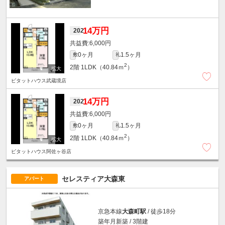
14万円
202
6,000円
0ヶ月
1.5ヶ月
敷
礼
2
2階
1LDK（40.84ｍ
）
ピタットハウス武蔵境店
14万円
202
6,000円
0ヶ月
1.5ヶ月
敷
礼
2
2階
1LDK（40.84ｍ
）
ピタットハウス阿佐ヶ谷店
セレスティア大森東
アパート
京急本線
大森町駅
/ 徒歩18分
築年月新築 / 3階建