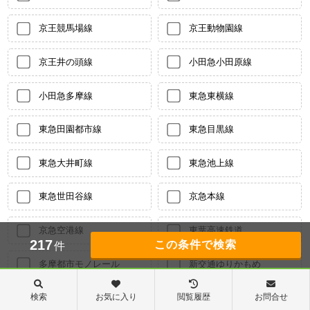
京王競馬場線
京王動物園線
京王井の頭線
小田急小田原線
小田急多摩線
東急東横線
東急田園都市線
東急目黒線
東急大井町線
東急池上線
東急世田谷線
京急本線
京急空港線
東葉高速鉄道
217
件
多摩都市モノレール
新交通ゆりかもめ
検索
お気に入り
閲覧履歴
お問合せ
東京臨海高速りんかい線
東急多摩川線