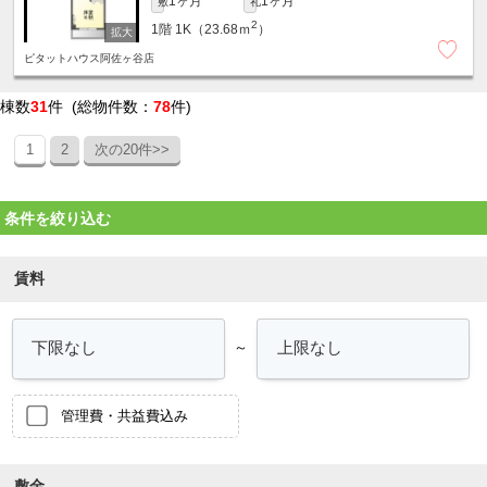
1ヶ月
1ヶ月
敷
礼
2
1階
1K（23.68ｍ
）
ピタットハウス阿佐ヶ谷店
棟数
31
件 (総物件数：
78
件)
1
2
次の20件>>
条件を絞り込む
賃料
～
管理費・共益費込み
敷金