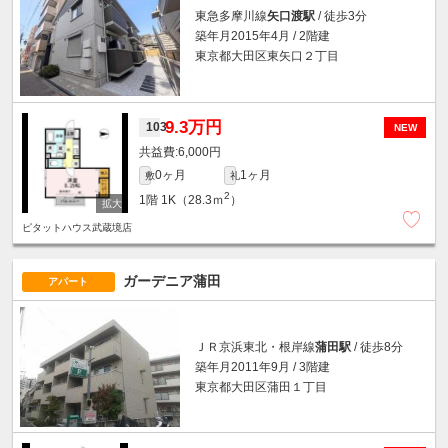
東急多摩川線
矢口渡駅
/ 徒歩3分
築年月2015年4月 / 2階建
東京都大田区東矢口２丁目
9.3万円
103
NEW
6,000円
0ヶ月
1ヶ月
敷
礼
2
1階
1K（28.3ｍ
）
ピタットハウス武蔵境店
ガーデニア蒲田
アパート
ＪＲ京浜東北・根岸線
蒲田駅
/ 徒歩8分
築年月2011年9月 / 3階建
東京都大田区蒲田１丁目