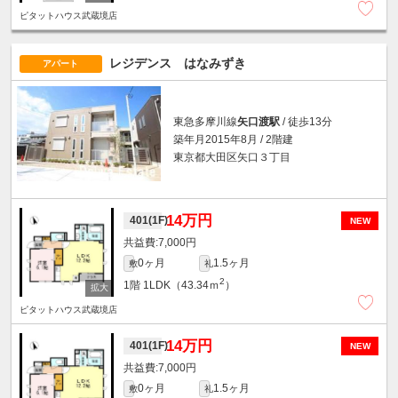
ピタットハウス武蔵境店
レジデンス はなみずき
アパート
東急多摩川線
矢口渡駅
/ 徒歩13分
築年月2015年8月 / 2階建
東京都大田区矢口３丁目
14万円
401(1F)
NEW
7,000円
0ヶ月
1.5ヶ月
敷
礼
2
1階
1LDK（43.34ｍ
）
ピタットハウス武蔵境店
14万円
401(1F)
NEW
7,000円
0ヶ月
1.5ヶ月
敷
礼