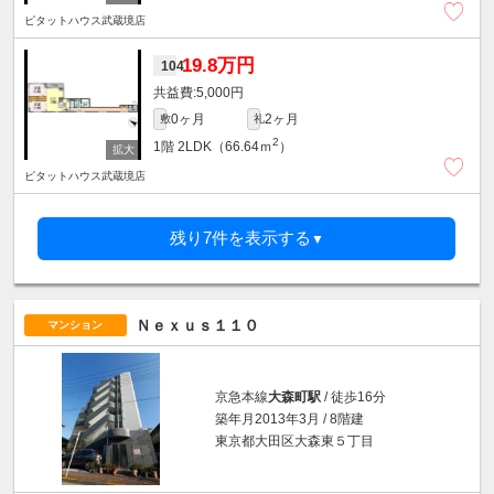
ピタットハウス武蔵境店
19.8万円
104
5,000円
0ヶ月
2ヶ月
敷
礼
2
1階
2LDK（66.64ｍ
）
ピタットハウス武蔵境店
残り7件を表示する
▼
Ｎｅｘｕｓ１１０
マンション
京急本線
大森町駅
/ 徒歩16分
築年月2013年3月 / 8階建
東京都大田区大森東５丁目