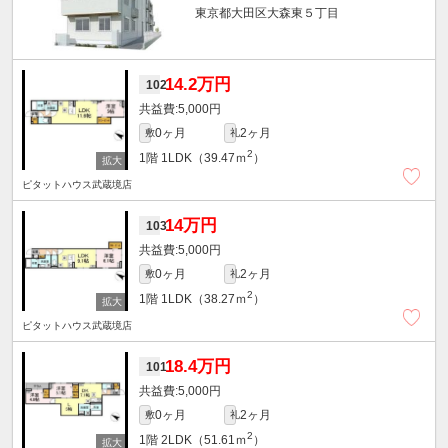
東京都大田区大森東５丁目
14.2万円
102
5,000円
0ヶ月
2ヶ月
敷
礼
2
1階
1LDK（39.47ｍ
）
ピタットハウス武蔵境店
14万円
103
5,000円
0ヶ月
2ヶ月
敷
礼
2
1階
1LDK（38.27ｍ
）
ピタットハウス武蔵境店
18.4万円
101
5,000円
0ヶ月
2ヶ月
敷
礼
2
1階
2LDK（51.61ｍ
）