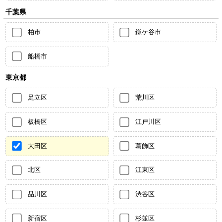
千葉県
柏市
鎌ケ谷市
船橋市
東京都
足立区
荒川区
板橋区
江戸川区
大田区
葛飾区
北区
江東区
品川区
渋谷区
新宿区
杉並区