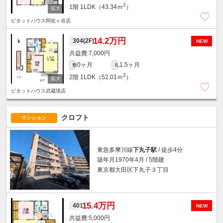
2
1階
1LDK（43.34ｍ
）
ピタットハウス阿佐ヶ谷店
14.2万円
304(2F)
NEW
7,000円
0ヶ月
1.5ヶ月
敷
礼
2
2階
1LDK（52.01ｍ
）
ピタットハウス武蔵境店
クロフト
マンション
東急多摩川線
下丸子駅
/ 徒歩4分
築年月1970年4月 / 5階建
東京都大田区下丸子３丁目
15.4万円
401
NEW
5,000円