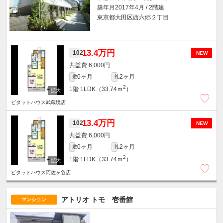
築年月2017年4月 / 2階建
東京都大田区西六郷２丁目
13.4万円
102
NEW
6,000円
0ヶ月
2ヶ月
敷
礼
2
1階
1LDK（33.74ｍ
）
ピタットハウス武蔵境店
13.4万円
102
NEW
6,000円
0ヶ月
2ヶ月
敷
礼
2
1階
1LDK（33.74ｍ
）
ピタットハウス阿佐ヶ谷店
アトリオ トモ 壱番館
マンション