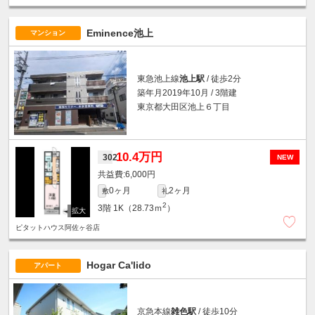
Eminence池上
マンション
東急池上線
池上駅
/ 徒歩2分
築年月2019年10月 / 3階建
東京都大田区池上６丁目
10.4万円
302
NEW
6,000円
0ヶ月
2ヶ月
敷
礼
2
3階
1K（28.73ｍ
）
ピタットハウス阿佐ヶ谷店
Hogar Ca'lido
アパート
京急本線
雑色駅
/ 徒歩10分