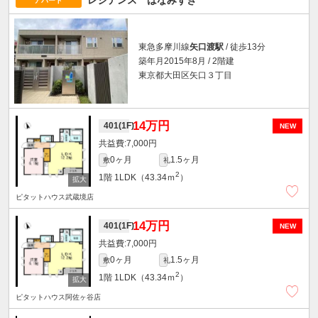
レジデンス はなみずき
アパート
東急多摩川線
矢口渡駅
/ 徒歩13分
築年月2015年8月 / 2階建
東京都大田区矢口３丁目
14万円
401(1F)
NEW
7,000円
0ヶ月
1.5ヶ月
敷
礼
2
1階
1LDK（43.34ｍ
）
ピタットハウス武蔵境店
14万円
401(1F)
NEW
7,000円
0ヶ月
1.5ヶ月
敷
礼
2
1階
1LDK（43.34ｍ
）
ピタットハウス阿佐ヶ谷店