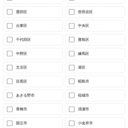
墨田区
世田谷区
台東区
中央区
千代田区
豊島区
中野区
練馬区
文京区
港区
目黒区
昭島市
あきる野市
稲城市
青梅市
清瀬市
国立市
小金井市