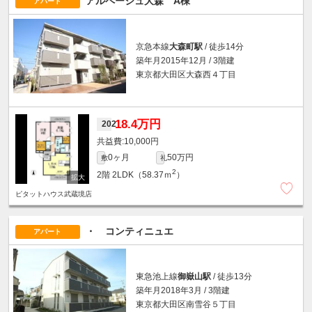
アルページュ大森 A棟
アパート
京急本線
大森町駅
/ 徒歩14分
築年月2015年12月 / 3階建
東京都大田区大森西４丁目
18.4万円
202
10,000円
0ヶ月
50万円
敷
礼
2
2階
2LDK（58.37ｍ
）
ピタットハウス武蔵境店
・ コンティニュエ
アパート
東急池上線
御嶽山駅
/ 徒歩13分
築年月2018年3月 / 3階建
東京都大田区南雪谷５丁目