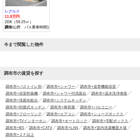
レグルス
11.9万円
2DK（59.25㎡）
調布
/山野 バス乗車時間10分 停歩5分
今まで閲覧した物件
調布市の賃貸を探す
調布市+バストイレ別
調布市+シャワー
調布市+追焚機能浴室
調布市+浴室乾燥機
調布市+シャワー付洗面台
調布市+温水洗浄便座
調布市+洗面化粧台
調布市+システムキッチン
調布市+対面式キッチン
調布市+角部屋
調布市+バルコニー
調布市+フローリング
調布市+エアコン
調布市+シューズボックス
調布市+TVインターホン
調布市+オートロック
調布市+宅配ボックス
調布市+BS
調布市+CATV
調布市+LAN
調布市+室内洗濯機置き場
調布市+２Ｆ以上