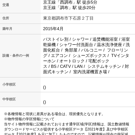
京王線「西調布」駅 徒歩5分
交通
京王線「調布」駅 徒歩20分
東京都調布市下石原２丁目
住所
2015年4月
築年月
バストイレ別 / シャワー / 追焚機能浴室 / 浴室
乾燥機 / シャワー付洗面台 / 温水洗浄便座 / 洗
面化粧台 / 角部屋 / バルコニー / フローリン
グ / エアコン / シューズボックス / TVインタ
設備・条件の一例
ーホン / オートロック / 宅配ボック
ス / BS / CATV / LAN / システムキッチン / 対
面式キッチン / 室内洗濯機置き場 /
小学校区
()
中学校区
()
※各種情報と現状に差異がある場合は、現状優先となります。
※物件情報の学区情報について
当サイト物件情報に記載されております通学区域(学区)情報は、国土数値情報
ダウンロードサービスが提供する小学校区データ【2021年度】及び中学校区
データ【2021年度】を元に加工したものですので、記載情報が現在の学区域