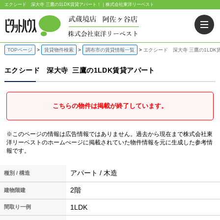
エクシード 深大寺 三鷹の1LDK賃貸アパート！｜株式会社東洋リーベスト
TOPページ
賃貸物件検索
調布市の賃貸情報一覧
エクシード 深大寺 三鷹の1LDK
エクシード 深大寺
三鷹の1LDK賃貸アパート
こちらの物件は掲載が終了しています。
※このページの情報は広告情報ではありません。過去から現在まで株式会社東
洋リーベストのホームぺージに掲載されていた物件情報を元に生成した参考情
報です。
アパート / 木造
種別 / 構造
2階
建物階建
1LDK
間取り一例