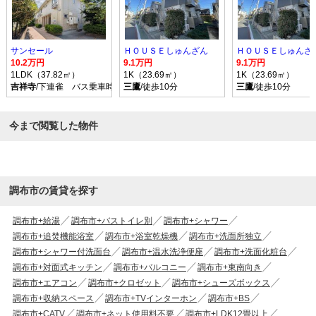
サンセール
ＨＯＵＳＥしゅんざん
ＨＯＵＳＥしゅんざ
10.2万円
9.1万円
9.1万円
1LDK（37.82㎡）
1K（23.69㎡）
1K（23.69㎡）
吉祥寺
/下連雀 バス乗車時間9分 停歩6分
三鷹
/徒歩10分
三鷹
/徒歩10分
今まで閲覧した物件
調布市の賃貸を探す
調布市+給湯
調布市+バストイレ別
調布市+シャワー
調布市+追焚機能浴室
調布市+浴室乾燥機
調布市+洗面所独立
調布市+シャワー付洗面台
調布市+温水洗浄便座
調布市+洗面化粧台
調布市+対面式キッチン
調布市+バルコニー
調布市+東南向き
調布市+エアコン
調布市+クロゼット
調布市+シューズボックス
調布市+収納スペース
調布市+TVインターホン
調布市+BS
調布市+CATV
調布市+ネット使用料不要
調布市+LDK12畳以上