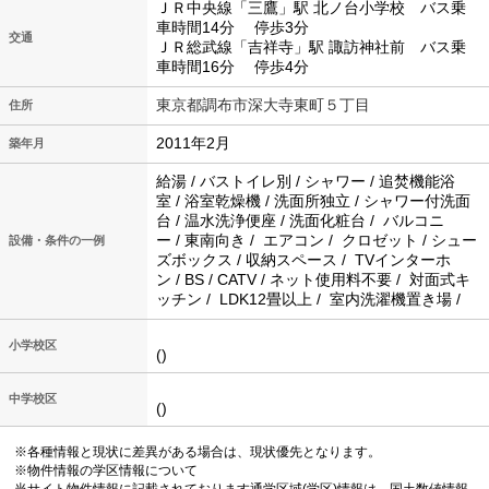
ＪＲ中央線「三鷹」駅 北ノ台小学校 バス乗
車時間14分 停歩3分
交通
ＪＲ総武線「吉祥寺」駅 諏訪神社前 バス乗
車時間16分 停歩4分
東京都調布市深大寺東町５丁目
住所
2011年2月
築年月
給湯 / バストイレ別 / シャワー / 追焚機能浴
室 / 浴室乾燥機 / 洗面所独立 / シャワー付洗面
台 / 温水洗浄便座 / 洗面化粧台 / バルコニ
ー / 東南向き / エアコン / クロゼット / シュー
設備・条件の一例
ズボックス / 収納スペース / TVインターホ
ン / BS / CATV / ネット使用料不要 / 対面式キ
ッチン / LDK12畳以上 / 室内洗濯機置き場 /
小学校区
()
中学校区
()
※各種情報と現状に差異がある場合は、現状優先となります。
※物件情報の学区情報について