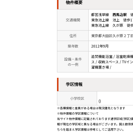
物件概要
都営浅草線
西馬込駅
徒
交通機関
東急池上線 池上 徒歩1
東急池上線 久が原 徒歩
住所
東京都大田区久が原２丁
築年数
2012年9月
追焚機能浴室 / 浴室乾燥機 
設備・条件
ス / 収納スペース / TV
の一例
濯機置き場 /
学区情報
小学校区
()
※各種情報と差異がある場合は現況優先となります
※物件情報の学区情報について
当サイト物件情報に記載されております通学区域(学区)
報が現在の学区域と異なる場合がございます。国土数値情
ちらを踏まえ学区情報は参考としてご活用下さい。