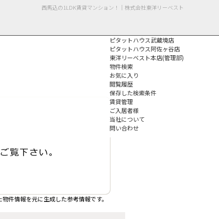
西馬込の1LDK賃貸マンション！｜株式会社東洋リーベスト
ピタットハウス武蔵境店
ピタットハウス阿佐ヶ谷店
東洋リーベスト本店(管理部)
物件検索
お気に入り
閲覧履歴
保存した検索条件
個人情報保護方針
賃貸管理
ご入居者様
当社について
問い合わせ
た物件情報を元に生成した参考情報です。