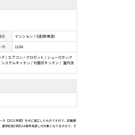
 構造
マンション / S造(鉄骨造)
一例
1LDK
ング / エアコン / クロゼット / シューズボック
N / システムキッチン / 対面式キッチン / 室内洗
ータ【2021年度】を元に加工したものですので、記載情
通学区域(学区)は毎年見直しの対象となりますので、そ