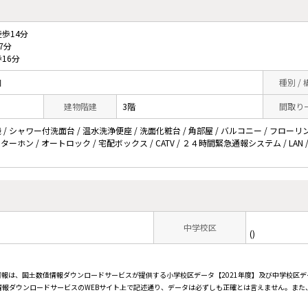
歩14分
7分
16分
目
種別 /
建物階建
3階
間取り
/ シャワー付洗面台 / 温水洗浄便座 / 洗面化粧台 / 角部屋 / バルコニー / フローリ
インターホン / オートロック / 宅配ボックス / CATV / ２４時間緊急通報システム / LA
中学校区
()
情報は、国土数値情報ダウンロードサービスが提供する小学校区データ【2021年度】及び中学校区デ
報ダウンロードサービスのWEBサイト上で記述通り、データは必ずしも正確とは言えません。また、