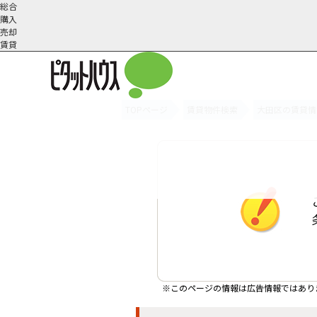
総合
購入
売却
賃貸
TOPページ
賃貸物件検索
大田区の賃貸情
オーナー様へ
契約内容・更新等
会社概要
スタッフ紹介
賃貸業務内容
住まいのトラブル
採
※このページの情報は広告情報ではあり