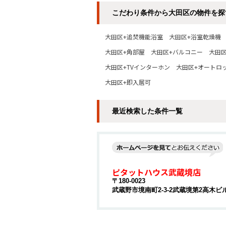
こだわり条件から大田区の物件を探
大田区+追焚機能浴室
大田区+浴室乾燥機
大田区+角部屋
大田区+バルコニー
大田
大田区+TVインターホン
大田区+オートロ
大田区+即入居可
最近検索した条件一覧
ピタットハウス武蔵境店
〒180-0023
武蔵野市境南町2-3-2武蔵境第2高木ビル