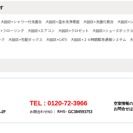
す
大田区+シャワー付洗面台
大田区+温水洗浄便座
大田区+洗面化粧台
大田区+
区+フローリング
大田区+エアコン
大田区+クロゼット
大田区+シューズボック
ック
大田区+宅配ボックス
大田区+CATV
大田区+２４時間緊急通報システム
大
TEL : 0120-72-3966
空室情報の
お問合せは
お問合わせNO：
2F
GC384593753