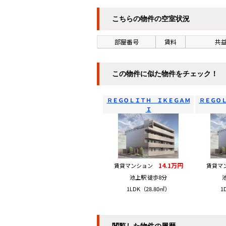
こちらの物件の空室状況
部屋番号
賃料
共益
この物件に似た物件をチェック！
ＲＥＧＯＬＩＴＨ ＩＫＥＧＡＭ
ＲＥＧＯ
Ｉ
14.1万円
賃貸マンション
賃貸マ
池上駅 徒歩8分
1LDK（28.80㎡）
1