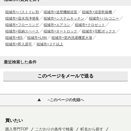
稲城市+バストイレ別
稲城市+追焚機能浴室
稲城市+浴室乾燥機
稲城市+温水洗浄便座
稲城市+システムキッチン
稲城市+バルコニー
稲城市+フローリング
稲城市+エアコン
稲城市+クロゼット
稲城市+収納スペース
稲城市+オートロック
稲城市+宅配ボックス
稲城市+BS
稲城市+LAN
稲城市+室内洗濯機置き場
稲城市+即入居可
稲城市+２Ｆ以上
最近検索した条件
このページをメールで送る
このページの先頭へ
買いたい
購入専門TOP
こだわりの条件で検索
町名から探す