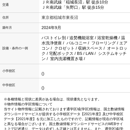
ＪＲ南武線「稲城長沼」駅 徒歩10分
交通
ＪＲ南武線「矢野口」駅 徒歩15分
東京都稲城市東長沼
住所
2024年9月
築年月
バストイレ別 / 追焚機能浴室 / 浴室乾燥機 / 温
水洗浄便座 / バルコニー / フローリング / エア
コン / クロゼット / 収納スペース / オートロッ
設備・条件の一例
ク / 宅配ボックス / BS / LAN / システムキッチ
ン / 室内洗濯機置き場 /
小学校区
()
中学校区
()
※各種情報と現状に差異がある場合は、現状優先となります。
※物件情報の学区情報について
当サイト物件情報に記載されております通学区域(学区)情報は、国土数値情報
ダウンロードサービスが提供する小学校区データ【2021年度】及び中学校区
データ【2021年度】を元に加工したものですので、記載情報が現在の学区域
と異なる場合がございます。国土数値情報ダウンロードサービスのWEBサイ
ト上で記述通り、データは必ずしも正確とは言えません。また、通学区域(学