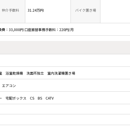
仲介手数料
31.24万円
バイク置き場
換費：33,000円 口座振替事務手数料：220円/月
室
浴室乾燥機
洗面所独立
室内洗濯機置き場
エアコン
ー
宅配ボックス
CS
BS
CATV