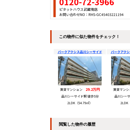
0120-72-3966
ピタットハウス武蔵境店
お問い合わせNO：RHS-GC45403221194
この物件に似た物件をチェック！
パークアクシス品川シーサイド
パークアクシ
29.2万円
賃貸マンション
賃貸マン
品川シーサイド駅 徒歩5分
品川シーサ
2LDK（54.79㎡）
2LDK
閲覧した物件の履歴