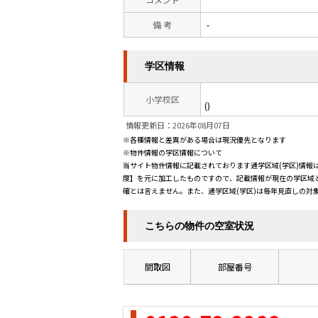
備 考
-
学区情報
小学校区
()
情報更新日：2026年08月07日
※各種情報と差異がある場合は現況優先となります
※物件情報の学区情報について
当サイト物件情報に記載されております通学区域(学区)情報は
度】を元に加工したものですので、記載情報が現在の学区域
確とは言えません。また、通学区域(学区)は毎年見直しの対
こちらの物件の空室状況
間取図
部屋番号