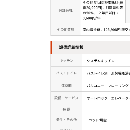
その他 初回保証委託料(最
低20,000円)：月額賃料等
保証会社
の50％、 ２年目以降：
9,600円/年
その他費用
室内清掃費：108,908円 鍵交
設備詳細情報
キッチン
システムキッチン
バス・トイレ
バストイレ別
追焚機能浴
住空間
バルコニー
フローリング
設備・サービス
オートロック
エレベータ
特 徴
条件・その他
ペット:可能
コメント