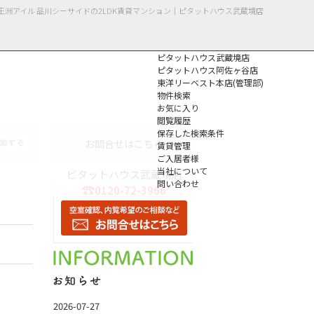
王洲アイル 品川シーサイドの2LDK賃貸マンション｜ピタットハウス武蔵境店
ピタットハウス武蔵境店
ピタットハウス阿佐ヶ谷店
東洋リーベスト本店(管理部)
物件検索
お気に入り
閲覧履歴
保存した検索条件
個人情報保護方針
お問合せはこちら
賃貸管理
ご入居者様
当社について
ピタットハウス武蔵境店
問い合わせ
0120-72-3966