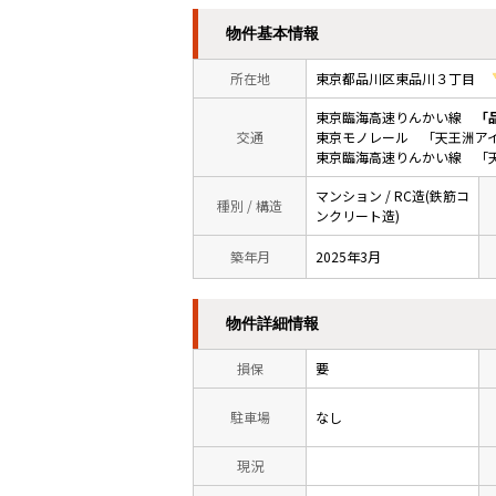
物件基本情報
所在地
東京都品川区東品川３丁目
東京臨海高速りんかい線
「
交通
東京モノレール 「天王洲アイ
東京臨海高速りんかい線 「
マンション / RC造(鉄筋コ
種別 / 構造
ンクリート造)
築年月
2025年3月
物件詳細情報
損保
要
駐車場
なし
現況