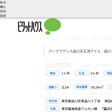
総合
購入
売却
賃貸
TOPページ
賃貸物件検索
品川区の賃貸情
オーナー様へ
契約内容・更新等
会社概要
スタッフ紹介
賃貸業務内容
住まいのトラブル
採
パークアクシス品川天王洲アイル 品川シ
28.4万円
20,000円
1ヶ月
0ヶ月
敷金
礼金
保
2
2LDK
専有面積
58.24ｍ
間取り
東京都品川区東品川３丁目
所在地
周辺
東京臨海高速りんかい線
「品川
交通