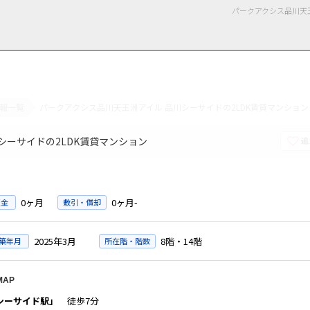
パークアクシス品川天
報一覧
パークアクシス品川天王洲アイル 品川シーサイドの2LDK賃貸マンション
用情報
管理物件一覧
ご解約について
お知らせ・ブログ
お問い合わせ
LINEでお問い合わせ
お問い合わせ
ーサイドの2LDK賃貸マンション
0ヶ月
0ヶ月-
証金
敷引・償却
2025年3月
8階・14階
築年月
所在階・階数
MAP
シーサイド駅」
徒歩7分