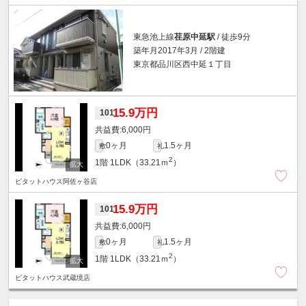
東急池上線
荏原中延駅
/ 徒歩9分
築年月2017年3月 / 2階建
東京都品川区西中延１丁目
15.9万円
101
6,000円
0ヶ月
1.5ヶ月
敷
礼
2
1階
1LDK（33.21ｍ
）
ピタットハウス阿佐ヶ谷店
15.9万円
101
6,000円
0ヶ月
1.5ヶ月
敷
礼
2
1階
1LDK（33.21ｍ
）
ピタットハウス武蔵境店