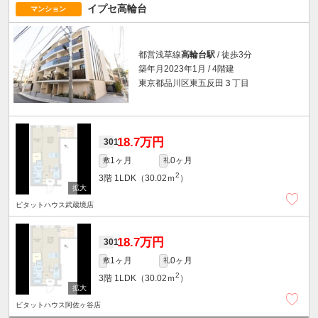
イプセ高輪台
マンション
都営浅草線
高輪台駅
/ 徒歩3分
築年月2023年1月 / 4階建
東京都品川区東五反田３丁目
18.7万円
301
1ヶ月
0ヶ月
敷
礼
2
3階
1LDK（30.02ｍ
）
ピタットハウス武蔵境店
18.7万円
301
1ヶ月
0ヶ月
敷
礼
2
3階
1LDK（30.02ｍ
）
ピタットハウス阿佐ヶ谷店