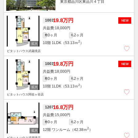
東京都品川区東品川４丁目
19.8万円
1003
NEW
18,000円
0ヶ月
2ヶ月
敷
礼
2
10階
1LDK（53.13ｍ
）
ピタットハウス武蔵境店
19.8万円
1003
NEW
18,000円
0ヶ月
2ヶ月
敷
礼
2
10階
1LDK（53.13ｍ
）
ピタットハウス阿佐ヶ谷店
16.8万円
1207
15,000円
0ヶ月
2ヶ月
敷
礼
2
12階
ワンルーム（42.38ｍ
）
ピタットハウス武蔵境店