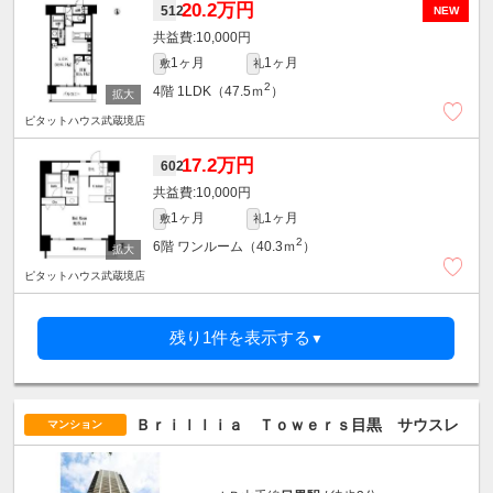
20.2万円
512
NEW
10,000円
1ヶ月
1ヶ月
敷
礼
2
4階
1LDK（47.5ｍ
）
ピタットハウス武蔵境店
17.2万円
602
10,000円
1ヶ月
1ヶ月
敷
礼
2
6階
ワンルーム（40.3ｍ
）
ピタットハウス武蔵境店
残り1件を表示する
▼
Ｂｒｉｌｌｉａ Ｔｏｗｅｒｓ目黒 サウスレ
マンション