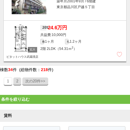
築年月2001年9月 / 6階建
東京都品川区戸越５丁目
24.6万円
205
10,000円
1ヶ月
1.2ヶ月
敷
礼
2
2階
2LDK（54.31ｍ
）
ピタットハウス武蔵境店
棟数
34
件 (総物件数：
218
件)
1
2
次の20件>>
条件を絞り込む
賃料