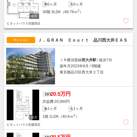
0ヶ月
0ヶ月
敷
礼
2
30階
3LDK（80.76ｍ
）
ピタットハウス武蔵境店
Ｊ．ＧＲＡＮ Ｃｏｕｒｔ 品川西大井ＥＡＳ
マンション
ＪＲ横須賀線
西大井駅
/ 徒歩7分
築年月2023年9月 / 9階建
東京都品川区西大井２丁目
20.5万円
103
20,000円
1ヶ月
1ヶ月
敷
礼
2
1階
1LDK（40.6ｍ
）
ピタットハウス武蔵境店