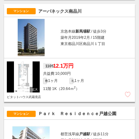
アーバネックス南品川
マンション
京急本線
新馬場駅
/ 徒歩3分
築年月2019年2月 / 15階建
東京都品川区南品川１丁目
12.1万円
1105
10,000円
1ヶ月
1ヶ月
敷
礼
2
11階
1K（20.64ｍ
）
ピタットハウス武蔵境店
Ｐａｒｋ Ｒｅｓｉｄｅｎｃｅ戸越公園
マンション
都営浅草線
戸越駅
/ 徒歩11分