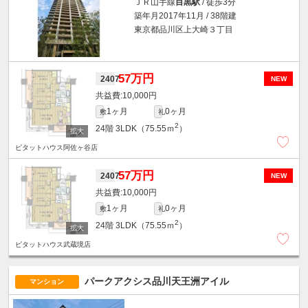
ＪＲ山手線
目黒駅
/ 徒歩3分
築年月2017年11月 / 38階建
東京都品川区上大崎３丁目
57万円
2407
NEW
10,000円
1ヶ月
0ヶ月
敷
礼
2
24階
3LDK（75.55ｍ
）
ピタットハウス阿佐ヶ谷店
57万円
2407
NEW
10,000円
1ヶ月
0ヶ月
敷
礼
2
24階
3LDK（75.55ｍ
）
ピタットハウス武蔵境店
パークアクシス品川天王洲アイル
マンション