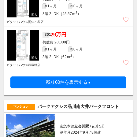
1ヶ月
0ヶ月
敷
礼
2
3階
2LDK（45.57ｍ
）
ピタットハウス阿佐ヶ谷店
29万円
301
20,000円
1ヶ月
0ヶ月
敷
礼
2
3階
2LDK（62ｍ
）
ピタットハウス武蔵境店
残り60件を表示する
▼
パークアクシス品川南大井パークフロント
マンション
京急本線
立会川駅
/ 徒歩5分
築年月2024年9月 / 8階建