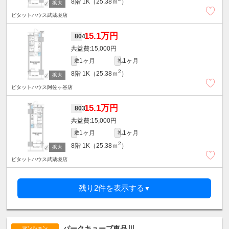
8階
1K（25.38ｍ
）
ピタットハウス武蔵境店
15.1万円
804
15,000円
1ヶ月
1ヶ月
敷
礼
2
8階
1K（25.38ｍ
）
ピタットハウス阿佐ヶ谷店
15.1万円
803
15,000円
1ヶ月
1ヶ月
敷
礼
2
8階
1K（25.38ｍ
）
ピタットハウス武蔵境店
残り2件を表示する
▼
パークキューブ東品川
マンション