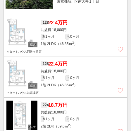
東京都品川区南大井１丁目
22.4万円
128
18,000円
1ヶ月
0ヶ月
敷
礼
2
1階
2LDK（46.85ｍ
）
ピタットハウス阿佐ヶ谷店
22.4万円
128
18,000円
1ヶ月
0ヶ月
敷
礼
2
1階
2LDK（46.85ｍ
）
ピタットハウス武蔵境店
18.7万円
224
18,000円
1ヶ月
0ヶ月
敷
礼
2
2階
2DK（39.6ｍ
）