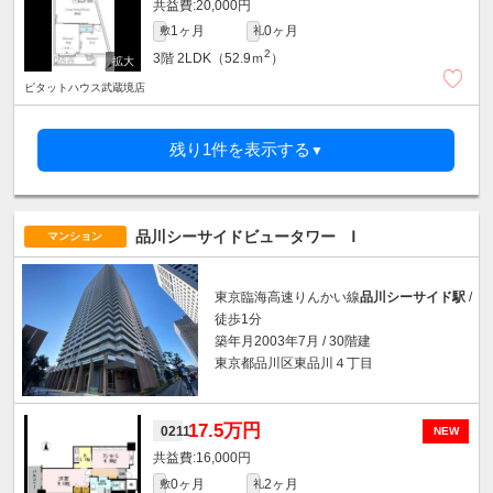
20,000円
1ヶ月
0ヶ月
敷
礼
2
3階
2LDK（52.9ｍ
）
ピタットハウス武蔵境店
残り1件を表示する
▼
品川シーサイドビュータワー Ⅰ
マンション
東京臨海高速りんかい線
品川シーサイド駅
/
徒歩1分
築年月2003年7月 / 30階建
東京都品川区東品川４丁目
17.5万円
0211
NEW
16,000円
0ヶ月
2ヶ月
敷
礼