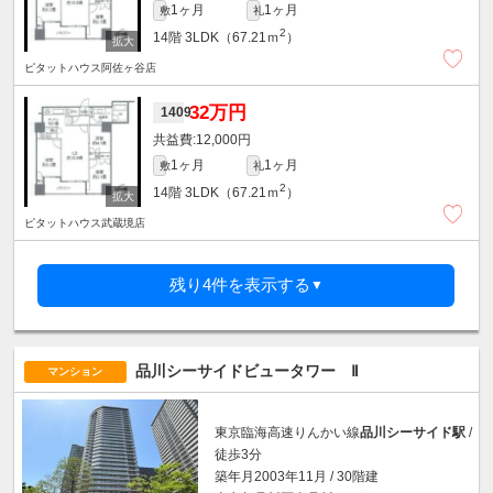
1ヶ月
1ヶ月
敷
礼
2
14階
3LDK（67.21ｍ
）
ピタットハウス阿佐ヶ谷店
32万円
1409
12,000円
1ヶ月
1ヶ月
敷
礼
2
14階
3LDK（67.21ｍ
）
ピタットハウス武蔵境店
残り4件を表示する
▼
品川シーサイドビュータワー Ⅱ
マンション
東京臨海高速りんかい線
品川シーサイド駅
/
徒歩3分
築年月2003年11月 / 30階建