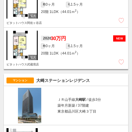
0ヶ月
1.5ヶ月
敷
礼
2
20階
1LDK（44.01ｍ
）
ピタットハウス阿佐ヶ谷店
30万円
2020
NEW
0ヶ月
1.5ヶ月
敷
礼
2
20階
1LDK（44.01ｍ
）
ピタットハウス武蔵境店
大崎ステーションレジデンス
マンション
ＪＲ山手線
大崎駅
/ 徒歩3分
築年月新築 / 37階建
東京都品川区大崎３丁目