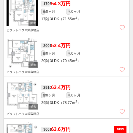
54.3万円
1706
0ヶ月
0ヶ月
敷
礼
2
17階
3LDK（71.65ｍ
）
ピタットハウス武蔵境店
53.4万円
2001
0ヶ月
0ヶ月
敷
礼
2
20階
3LDK（70.45ｍ
）
ピタットハウス武蔵境店
63.4万円
2910
0ヶ月
0ヶ月
敷
礼
2
29階
3LDK（78.77ｍ
）
ピタットハウス武蔵境店
63.6万円
3001
NEW