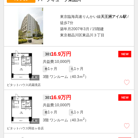
東京臨海高速りんかい線
天王洲アイル駅
/
徒歩7分
築年月2007年3月 / 15階建
東京都品川区東品川３丁目
16.9万円
301
NEW
10,000円
1ヶ月
1ヶ月
敷
礼
2
3階
ワンルーム（40.3ｍ
）
ピタットハウス武蔵境店
16.9万円
301
NEW
10,000円
1ヶ月
1ヶ月
敷
礼
2
3階
ワンルーム（40.3ｍ
）
ピタットハウス阿佐ヶ谷店