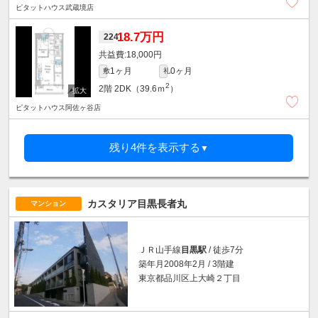
ピタットハウス武蔵境店
18.7万円
224
18,000円
1ヶ月
0ヶ月
敷
礼
2
2階
2DK（39.6ｍ
）
ピタットハウス阿佐ヶ谷店
残り4件を表示する
▼
カスタリア目黒長者丸
マンション
ＪＲ山手線
目黒駅
/ 徒歩7分
築年月2008年2月 / 3階建
東京都品川区上大崎２丁目