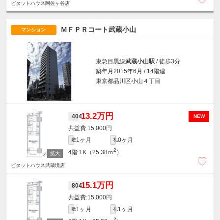
ピタットハウス阿佐ヶ谷店
ＭＦＰＲコート武蔵小山
マンション
東急目黒線
武蔵小山駅
/ 徒歩3分
築年月2015年6月 / 14階建
東京都品川区小山４丁目
13.2万円
404
NEW
15,000円
1ヶ月
0ヶ月
敷
礼
2
4階
1K（25.38ｍ
）
ピタットハウス武蔵境店
15.1万円
804
15,000円
1ヶ月
1ヶ月
敷
礼
2