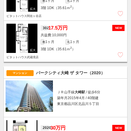
1ヶ月
1ヶ月
敷
礼
2
3階
1DK（35.61ｍ
）
ピタットハウス阿佐ヶ谷店
17.5万円
302
NEW
10,000円
1ヶ月
1ヶ月
敷
礼
2
3階
1DK（35.61ｍ
）
ピタットハウス武蔵境店
パークシティ大崎 ザ タワー（2020）
マンション
ＪＲ山手線
大崎駅
/ 徒歩6分
築年月2015年4月 / 40階建
東京都品川区北品川５丁目
30万円
2020
NEW