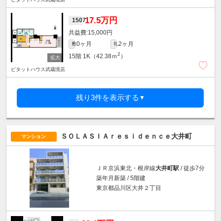
17.5万円
1507
15,000円
0ヶ月
2ヶ月
敷
礼
2
15階
1K（42.38ｍ
）
ピタットハウス武蔵境店
残り3件を表示する
▼
ＳＯＬＡＳＩＡｒｅｓｉｄｅｎｃｅ大井町
マンション
ＪＲ京浜東北・根岸線
大井町駅
/ 徒歩7分
築年月新築 / 5階建
東京都品川区大井２丁目