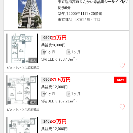
東京臨海高速りんかい線
品川シーサイド駅
/
徒歩6分
築年月2005年11月 / 25階建
東京都品川区東品川４丁目
21万円
0507
8,000円
1ヶ月
1ヶ月
敷
礼
2
5階
1LDK（38.43ｍ
）
ピタットハウス武蔵境店
31.5万円
0909
NEW
12,000円
1ヶ月
1ヶ月
敷
礼
2
9階
3LDK（67.21ｍ
）
ピタットハウス武蔵境店
32万円
1409
12,000円