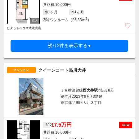
10,000円
1ヶ月
1ヶ月
敷
礼
2
3階
ワンルーム（26.33ｍ
）
ピタットハウス武蔵境店
残り2件を表示する
▼
クイーンコート品川大井
マンション
ＪＲ横須賀線
西大井駅
/ 徒歩8分
築年月2023年9月 / 3階建
東京都品川区大井３丁目
17.5万円
302
NEW
10,000円