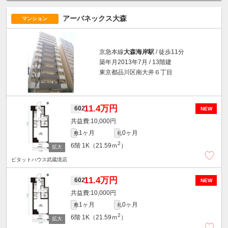
アーバネックス大森
マンション
京急本線
大森海岸駅
/ 徒歩11分
築年月2013年7月 / 13階建
東京都品川区南大井６丁目
11.4万円
602
NEW
10,000円
1ヶ月
0ヶ月
敷
礼
2
6階
1K（21.59ｍ
）
ピタットハウス武蔵境店
11.4万円
602
NEW
10,000円
1ヶ月
0ヶ月
敷
礼
2
6階
1K（21.59ｍ
）