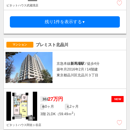
ピタットハウス武蔵境店
残り1件を表示する
▼
プレミスト北品川
マンション
京急本線
新馬場駅
/ 徒歩4分
築年月2016年2月 / 14階建
東京都品川区北品川３丁目
27万円
302
NEW
0ヶ月
2ヶ月
敷
礼
2
3階
2LDK（59.49ｍ
）
ピタットハウス阿佐ヶ谷店