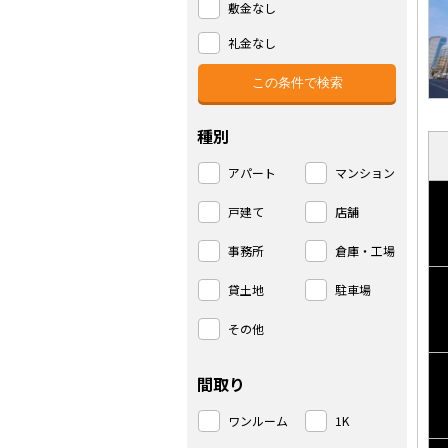
敷金なし
礼金なし
種別
アパート
マンション
戸建て
店舗
事務所
倉庫・工場
貸土地
駐車場
その他
間取り
ワンルーム
1K