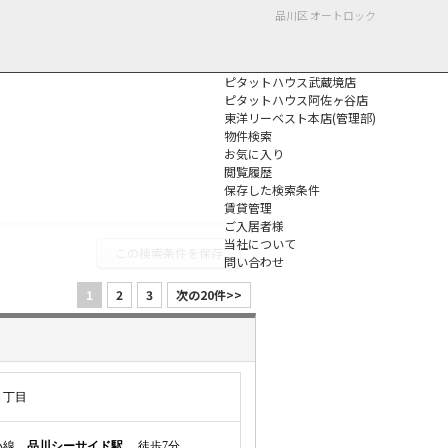
品川区 オートロック
ピタットハウス武蔵境店
ピタットハウス阿佐ヶ谷店
東洋リーベスト本店(管理部)
物件検索
お気に入り
閲覧履歴
保存した検索条件
個人情報保護方針
賃貸管理
ご入居者様
当社について
この検索条件を保存
問い合わせ
1
2
3
次の20件>>
３丁目
かい線
品川シーサイド駅
徒歩7分