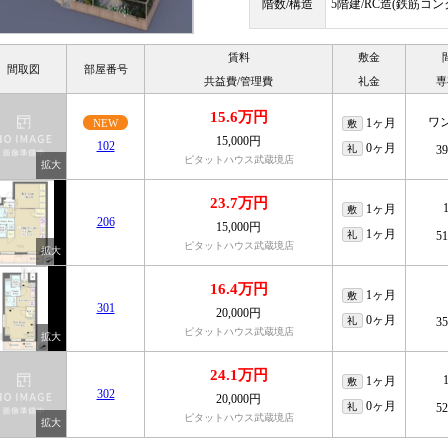
階数/構造
5階建/RC造(鉄筋コ
賃料
敷金
間取図
部屋番号
共益費/管理費
礼金
専
15.6万円
ワ
1ヶ月
NEW
敷
15,000円
102
0ヶ月
礼
3
ピタットハウス武蔵境店
23.7万円
1ヶ月
敷
206
15,000円
1ヶ月
礼
5
ピタットハウス武蔵境店
16.4万円
1ヶ月
敷
301
20,000円
0ヶ月
礼
3
ピタットハウス武蔵境店
24.1万円
1ヶ月
敷
302
20,000円
0ヶ月
礼
5
ピタットハウス武蔵境店