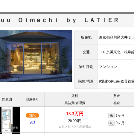
ｕｕ Ｏｉｍａｃｈｉ ｂｙ ＬＡＴＩＥＲ
所在地
東京都品川区大井３
交通
ＪＲ京浜東北・根
物件種別
マンション
階数/構造
9階建/SRC造(鉄骨
賃料
敷金
間取図
部屋番号
共益費/管理費
礼金
13.3万円
1ヶ月
NEW
敷
20,000円
203
0ヶ月
礼
ピタットハウス武蔵境店