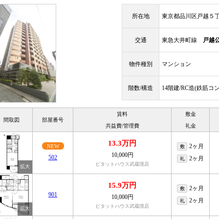
所在地
東京都品川区戸越５
交通
東急大井町線
戸越
物件種別
マンション
階数/構造
14階建/RC造(鉄筋コ
賃料
敷金
間取図
部屋番号
共益費/管理費
礼金
13.3万円
2ヶ月
NEW
敷
10,000円
502
2ヶ月
礼
ピタットハウス武蔵境店
15.9万円
2ヶ月
敷
901
10,000円
2ヶ月
礼
ピタットハウス武蔵境店