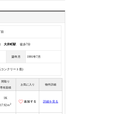
丁目
岸線
大井町駅
徒歩7分
築年月
1991年7月
鉄筋コンクリート造)
間取り
お気に入り
物件詳細
専有面積
1K
詳細を見る
2
17.92ｍ