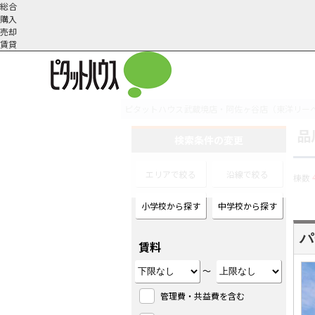
総合
購入
売却
賃貸
ピタットハウス武蔵境店・阿佐ヶ谷店（東洋リー
品
オーナー様へ
契約内容・更新等
会社概要
スタッフ紹介
賃貸業務内容
住まいのトラブル
採
検索条件の変更
エリアで絞る
沿線で絞る
棟数
小学校から探す
中学校から探す
パ
賃料
～
管理費・共益費を含む