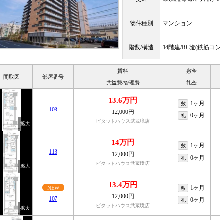
物件種別
マンション
階数/構造
14階建/RC造(鉄筋コ
賃料
敷金
間取図
部屋番号
共益費/管理費
礼金
13.6万円
1ヶ月
敷
103
12,000円
0ヶ月
礼
ピタットハウス武蔵境店
14万円
1ヶ月
敷
113
12,000円
0ヶ月
礼
ピタットハウス武蔵境店
13.4万円
1ヶ月
NEW
敷
12,000円
107
0ヶ月
礼
ピタットハウス武蔵境店