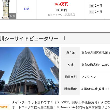
16.4万円
2ヶ月
敷
1305
10,000円
2ヶ月
礼
ピタットハウス武蔵境店
川シーサイドビュータワー Ⅰ
所在地
東京都品川区東品川
交通
東京臨海高速りん
物件種別
マンション
階数/構造
30階建/RC造(鉄筋コ
★インターネット無料です！（D.U-NET。回線工事後使用可）★管
オートロックで防犯面に配慮！※D-Associate契約時も家財保険