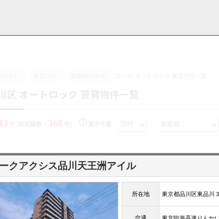
ベスト）
賃貸TOP
賃貸物件検索
品川区 オートロック 賃貸物件一覧
川区 オートロック 賃貸物件一覧
用情報
管理物件一覧
ご解約について
お知らせ・ブログ
お問い合わせ
LINEでお問い合わせ
お問い合わせ
43
360
件 (総部屋数：
件)
表示件数
ークアクシス品川天王洲アイル
所在地
東京都品川区東品川
交通
東京臨海高速りん