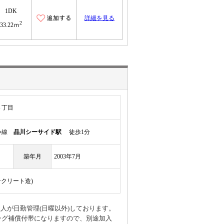
1DK
詳細を見る
2
33.22ｍ
４丁目
かい線
品川シーサイド駅
徒歩1分
築年月
2003年7月
ンクリート造)
理人が日勤管理(日曜以外)しております。
リビング補償付帯になりますので、別途加入