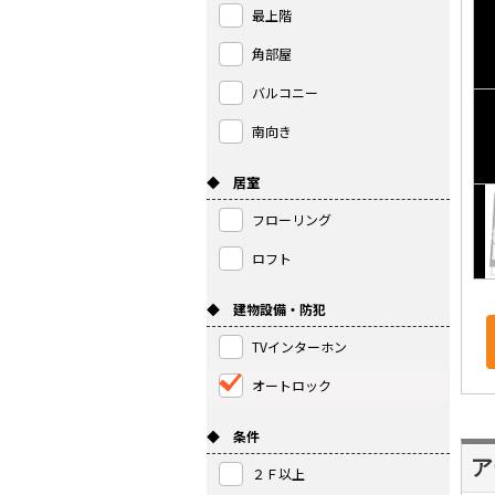
最上階
角部屋
バルコニー
南向き
◆ 居室
フローリング
ロフト
◆ 建物設備・防犯
TVインターホン
オートロック
◆ 条件
ア
２Ｆ以上