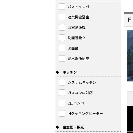
バストイレ別
追焚機能浴室
Ｆ
浴室乾燥機
洗面所独立
洗面台
温水洗浄便座
◆ キッチン
システムキッチン
ガスコンロ対応
2口コンロ
IHクッキングヒーター
◆ 住空間・採光