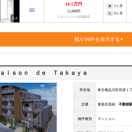
18.5万円
1ヶ月
敷
205
12,000円
0ヶ月
礼
ピタットハウス武蔵境店
残り94件を表示する
▼
ａｉｓｏｎ ｄｅ Ｔａｋａｙａ
所在地
東京都品川区荏原１
交通
東急目黒線
不動前
物件種別
マンション