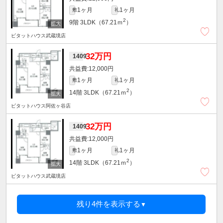
1ヶ月
1ヶ月
敷
礼
2
9階
3LDK（67.21ｍ
）
ピタットハウス武蔵境店
32万円
1409
12,000円
1ヶ月
1ヶ月
敷
礼
2
14階
3LDK（67.21ｍ
）
ピタットハウス阿佐ヶ谷店
32万円
1409
12,000円
1ヶ月
1ヶ月
敷
礼
2
14階
3LDK（67.21ｍ
）
ピタットハウス武蔵境店
残り4件を表示する
▼