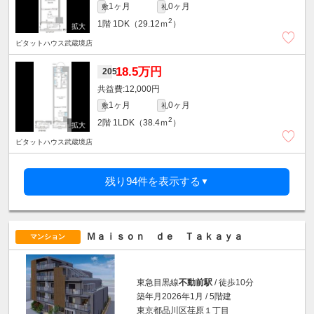
1ヶ月
0ヶ月
敷
礼
2
1階
1DK（29.12ｍ
）
ピタットハウス武蔵境店
18.5万円
205
12,000円
1ヶ月
0ヶ月
敷
礼
2
2階
1LDK（38.4ｍ
）
ピタットハウス武蔵境店
残り94件を表示する
▼
Ｍａｉｓｏｎ ｄｅ Ｔａｋａｙａ
マンション
東急目黒線
不動前駅
/ 徒歩10分
築年月2026年1月 / 5階建
東京都品川区荏原１丁目