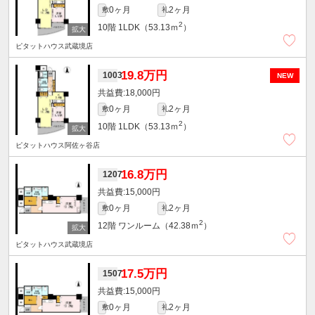
0ヶ月
2ヶ月
敷
礼
2
10階
1LDK（53.13ｍ
）
ピタットハウス武蔵境店
19.8万円
1003
NEW
18,000円
0ヶ月
2ヶ月
敷
礼
2
10階
1LDK（53.13ｍ
）
ピタットハウス阿佐ヶ谷店
16.8万円
1207
15,000円
0ヶ月
2ヶ月
敷
礼
2
12階
ワンルーム（42.38ｍ
）
ピタットハウス武蔵境店
17.5万円
1507
15,000円
0ヶ月
2ヶ月
敷
礼