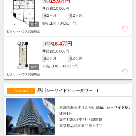
15.9万円
901
10,000円
2ヶ月
2ヶ月
敷
礼
2
9階
1DK（34.51ｍ
）
ピタットハウス武蔵境店
16.4万円
1305
10,000円
2ヶ月
2ヶ月
敷
礼
2
13階
1DK（33.22ｍ
）
ピタットハウス武蔵境店
品川シーサイドビュータワー Ⅰ
マンション
東京臨海高速りんかい線
品川シーサイド駅
/
徒歩1分
築年月2003年7月 / 30階建
東京都品川区東品川４丁目