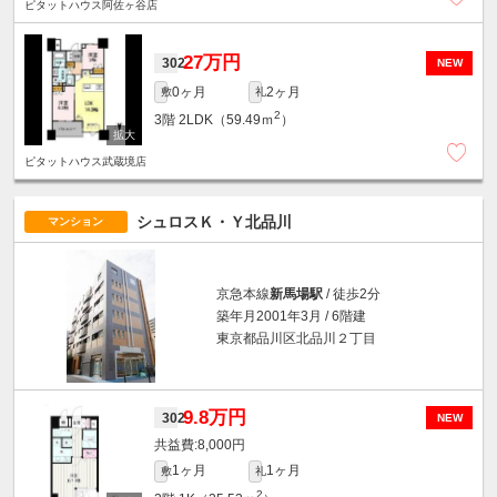
ピタットハウス阿佐ヶ谷店
27万円
302
NEW
0ヶ月
2ヶ月
敷
礼
2
3階
2LDK（59.49ｍ
）
ピタットハウス武蔵境店
シュロスＫ・Ｙ北品川
マンション
京急本線
新馬場駅
/ 徒歩2分
築年月2001年3月 / 6階建
東京都品川区北品川２丁目
9.8万円
302
NEW
8,000円
1ヶ月
1ヶ月
敷
礼
2