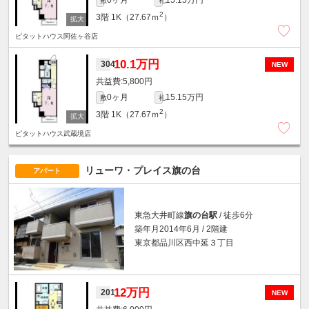
0ヶ月
15.15万円
敷
礼
2
3階
1K（27.67ｍ
）
ピタットハウス阿佐ヶ谷店
10.1万円
304
NEW
5,800円
0ヶ月
15.15万円
敷
礼
2
3階
1K（27.67ｍ
）
ピタットハウス武蔵境店
リューワ・プレイス旗の台
アパート
東急大井町線
旗の台駅
/ 徒歩6分
築年月2014年6月 / 2階建
東京都品川区西中延３丁目
12万円
201
NEW