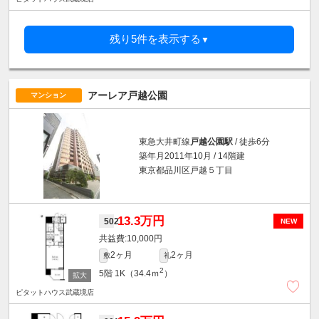
残り5件を表示する
▼
アーレア戸越公園
マンション
東急大井町線
戸越公園駅
/ 徒歩6分
築年月2011年10月 / 14階建
東京都品川区戸越５丁目
13.3万円
502
NEW
10,000円
2ヶ月
2ヶ月
敷
礼
2
5階
1K（34.4ｍ
）
ピタットハウス武蔵境店