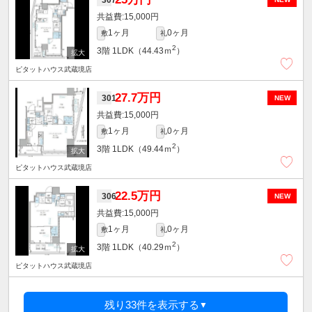
15,000円
1ヶ月
0ヶ月
敷
礼
2
3階
1LDK（44.43ｍ
）
ピタットハウス武蔵境店
27.7万円
301
NEW
15,000円
1ヶ月
0ヶ月
敷
礼
2
3階
1LDK（49.44ｍ
）
ピタットハウス武蔵境店
22.5万円
306
NEW
15,000円
1ヶ月
0ヶ月
敷
礼
2
3階
1LDK（40.29ｍ
）
ピタットハウス武蔵境店
残り33件を表示する
▼