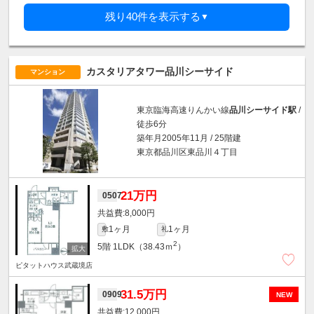
残り40件を表示する
▼
カスタリアタワー品川シーサイド
マンション
東京臨海高速りんかい線
品川シーサイド駅
/
徒歩6分
築年月2005年11月 / 25階建
東京都品川区東品川４丁目
21万円
0507
8,000円
1ヶ月
1ヶ月
敷
礼
2
5階
1LDK（38.43ｍ
）
ピタットハウス武蔵境店
31.5万円
0909
NEW
12,000円