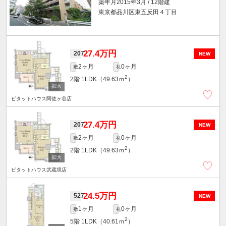
築年月2015年3月 / 12階建
東京都品川区東五反田４丁目
27.4万円
207
NEW
2ヶ月
0ヶ月
敷
礼
2
2階
1LDK（49.63ｍ
）
ピタットハウス阿佐ヶ谷店
27.4万円
207
NEW
2ヶ月
0ヶ月
敷
礼
2
2階
1LDK（49.63ｍ
）
ピタットハウス武蔵境店
24.5万円
527
NEW
1ヶ月
0ヶ月
敷
礼
2
5階
1LDK（40.61ｍ
）