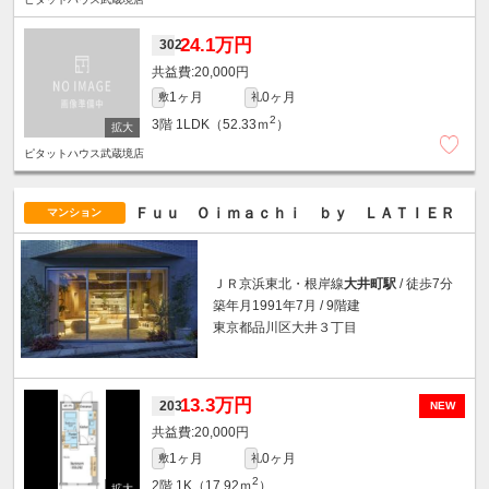
24.1万円
302
20,000円
1ヶ月
0ヶ月
敷
礼
2
3階
1LDK（52.33ｍ
）
ピタットハウス武蔵境店
Ｆｕｕ Ｏｉｍａｃｈｉ ｂｙ ＬＡＴＩＥＲ
マンション
ＪＲ京浜東北・根岸線
大井町駅
/ 徒歩7分
築年月1991年7月 / 9階建
東京都品川区大井３丁目
13.3万円
203
NEW
20,000円
1ヶ月
0ヶ月
敷
礼
2
2階
1K（17.92ｍ
）