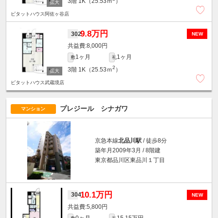
3階
1K（25.53ｍ
）
ピタットハウス阿佐ヶ谷店
9.8万円
302
NEW
8,000円
1ヶ月
1ヶ月
敷
礼
2
3階
1K（25.53ｍ
）
ピタットハウス武蔵境店
プレジール シナガワ
マンション
京急本線
北品川駅
/ 徒歩8分
築年月2009年3月 / 8階建
東京都品川区東品川１丁目
10.1万円
304
NEW
5,800円