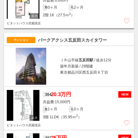
6,000円
0ヶ月
2ヶ月
敷
礼
2
2階
1K（27.5ｍ
）
ピタットハウス武蔵境店
パークアクシス五反田スカイタワー
マンション
ＪＲ山手線
五反田駅
/ 徒歩12分
築年月新築 / 29階建
東京都品川区西五反田６丁目
20.3万円
304
NEW
15,000円
1ヶ月
0ヶ月
敷
礼
2
3階
1LDK（35.95ｍ
）
ピタットハウス武蔵境店
25万円
307
NEW