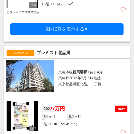
2
15階
1K（42.38ｍ
）
ピタットハウス武蔵境店
残り2件を表示する
▼
プレミスト北品川
マンション
京急本線
新馬場駅
/ 徒歩4分
築年月2016年2月 / 14階建
東京都品川区北品川３丁目
27万円
302
NEW
0ヶ月
2ヶ月
敷
礼
2
3階
2LDK（59.49ｍ
）