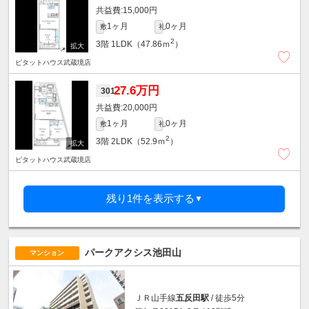
15,000円
1ヶ月
0ヶ月
敷
礼
2
3階
1LDK（47.86ｍ
）
ピタットハウス武蔵境店
27.6万円
301
20,000円
1ヶ月
0ヶ月
敷
礼
2
3階
2LDK（52.9ｍ
）
ピタットハウス武蔵境店
残り1件を表示する
▼
パークアクシス池田山
マンション
ＪＲ山手線
五反田駅
/ 徒歩5分