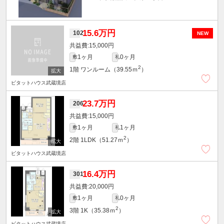
15.6万円
102
NEW
15,000円
1ヶ月
0ヶ月
敷
礼
2
1階
ワンルーム（39.55ｍ
）
ピタットハウス武蔵境店
23.7万円
206
15,000円
1ヶ月
1ヶ月
敷
礼
2
2階
1LDK（51.27ｍ
）
ピタットハウス武蔵境店
16.4万円
301
20,000円
1ヶ月
0ヶ月
敷
礼
2
3階
1K（35.38ｍ
）
ピタットハウス武蔵境店