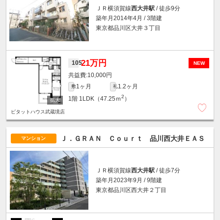
ＪＲ横須賀線
西大井駅
/ 徒歩9分
築年月2014年4月 / 3階建
東京都品川区大井３丁目
21万円
105
NEW
10,000円
1ヶ月
1.2ヶ月
敷
礼
2
1階
1LDK（47.25ｍ
）
ピタットハウス武蔵境店
Ｊ．ＧＲＡＮ Ｃｏｕｒｔ 品川西大井ＥＡＳ
マンション
ＪＲ横須賀線
西大井駅
/ 徒歩7分
築年月2023年9月 / 9階建
東京都品川区西大井２丁目