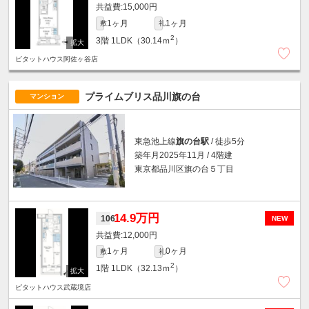
15,000円
1ヶ月
1ヶ月
敷
礼
2
3階
1LDK（30.14ｍ
）
ピタットハウス阿佐ヶ谷店
プライムブリス品川旗の台
マンション
東急池上線
旗の台駅
/ 徒歩5分
築年月2025年11月 / 4階建
東京都品川区旗の台５丁目
14.9万円
106
NEW
12,000円
1ヶ月
0ヶ月
敷
礼
2
1階
1LDK（32.13ｍ
）
ピタットハウス武蔵境店