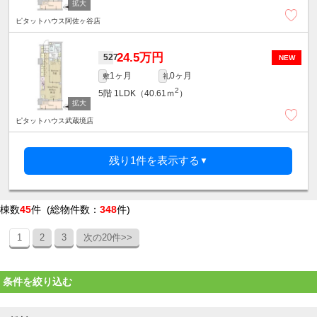
ピタットハウス阿佐ヶ谷店
24.5万円
527
NEW
1ヶ月
0ヶ月
敷
礼
2
5階
1LDK（40.61ｍ
）
ピタットハウス武蔵境店
残り1件を表示する
▼
棟数
45
件 (総物件数：
348
件)
1
2
3
次の20件>>
条件を絞り込む