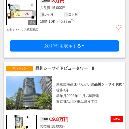
18万円
1005
16,000円
0ヶ月
2ヶ月
敷
礼
2
10階
1DK（45.37ｍ
）
ピタットハウス武蔵境店
残り1件を表示する
▼
品川シーサイドビュータワー Ⅱ
マンション
東京臨海高速りんかい線
品川シーサイド駅
/
徒歩3分
築年月2003年11月 / 30階建
東京都品川区東品川４丁目
19.8万円
1003
NEW
18,000円