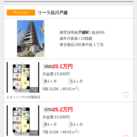
リーラ品川戸越
マンション
都営浅草線
戸越駅
/ 徒歩6分
築年月新築 / 15階建
東京都品川区東中延１丁目
25.1万円
0502
15,000円
1ヶ月
1ヶ月
敷
礼
2
5階
2LDK（49.81ｍ
）
ピタットハウス武蔵境店
25.2万円
0702
15,000円
1ヶ月
1ヶ月
敷
礼
2
7階
2LDK（49.81ｍ
）