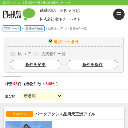
品川区 エアコン ｜賃貸物件一覧｜株式会社東洋リーベスト
TOPページ
賃貸物件検索
品川区 エアコン 賃貸物件一覧
選択中の条件
品川区 エアコン 賃貸物件一覧
条件を変更
条件を保存
棟数
45
件 (総物件数：
348
件)
並び順 ：
パークアクシス品川天王洲アイル
マンション