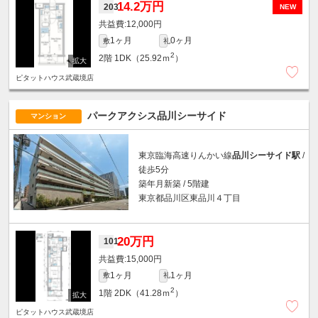
14.2万円
203
NEW
12,000円
1ヶ月
0ヶ月
敷
礼
2
2階
1DK（25.92ｍ
）
ピタットハウス武蔵境店
パークアクシス品川シーサイド
マンション
東京臨海高速りんかい線
品川シーサイド駅
/
徒歩5分
築年月新築 / 5階建
東京都品川区東品川４丁目
20万円
101
15,000円
1ヶ月
1ヶ月
敷
礼
2
1階
2DK（41.28ｍ
）
ピタットハウス武蔵境店