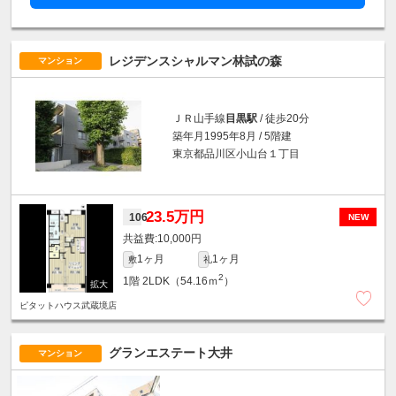
レジデンスシャルマン林試の森
マンション
ＪＲ山手線
目黒駅
/ 徒歩20分
築年月1995年8月 / 5階建
東京都品川区小山台１丁目
23.5万円
106
NEW
10,000円
1ヶ月
1ヶ月
敷
礼
2
1階
2LDK（54.16ｍ
）
ピタットハウス武蔵境店
グランエステート大井
マンション