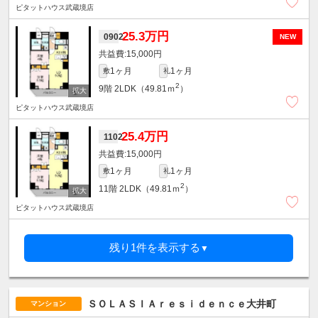
ピタットハウス武蔵境店
25.3万円
0902
NEW
15,000円
1ヶ月
1ヶ月
敷
礼
2
9階
2LDK（49.81ｍ
）
ピタットハウス武蔵境店
25.4万円
1102
15,000円
1ヶ月
1ヶ月
敷
礼
2
11階
2LDK（49.81ｍ
）
ピタットハウス武蔵境店
残り1件を表示する
▼
ＳＯＬＡＳＩＡｒｅｓｉｄｅｎｃｅ大井町
マンション