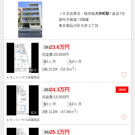
ＪＲ京浜東北・根岸線
大井町駅
/ 徒歩7分
築年月新築 / 5階建
東京都品川区大井２丁目
23.6万円
101
20,000円
1ヶ月
0ヶ月
敷
礼
2
1階
2LDK（52.9ｍ
）
ピタットハウス武蔵境店
24.3万円
202
NEW
15,000円
1ヶ月
0ヶ月
敷
礼
2
2階
1LDK（47.86ｍ
）
ピタットハウス武蔵境店
25.1万円
302