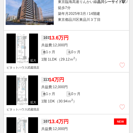
東京臨海高速りんかい線
品川シーサイド駅
/
徒歩7分
築年月2025年3月 / 14階建
東京都品川区東品川３丁目
13.6万円
103
12,000円
1ヶ月
0ヶ月
敷
礼
2
1階
1LDK（29.12ｍ
）
ピタットハウス武蔵境店
14万円
113
12,000円
1ヶ月
0ヶ月
敷
礼
2
1階
1DK（30.94ｍ
）
ピタットハウス武蔵境店
13.4万円
107
NEW
12,000円