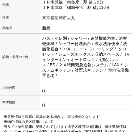
ＪＲ南武線「南多摩」駅 徒歩9分
交通
ＪＲ南武線「稲城長沼」駅 徒歩16分
東京都稲城市大丸
住所
新築
築年月
バストイレ別 / シャワー / 追焚機能浴室 / 浴室
乾燥機 / シャワー付洗面台 / 温水洗浄便座 / 洗
面化粧台 / バルコニー / フローリング / クロ
ゼット / シューズボックス / 収納スペース / TV
設備・条件の一例
インターホン / オートロック / 宅配ボック
ス / BS / ２４時間緊急通報システム / LAN / シ
ステムキッチン / 対面式キッチン / 室内洗濯機
置き場 /
小学校区
()
中学校区
()
※各種情報と現状に差異がある場合は、現状優先となります。
※物件情報の学区情報について
当サイト物件情報に記載されております通学区域(学区)情報は、国土数値情報
ダウンロードサービスが提供する小学校区データ【2021年度】及び中学校区