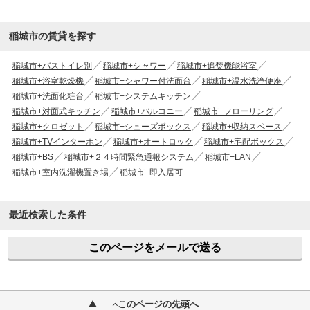
稲城市の賃貸を探す
稲城市+バストイレ別
稲城市+シャワー
稲城市+追焚機能浴室
稲城市+浴室乾燥機
稲城市+シャワー付洗面台
稲城市+温水洗浄便座
稲城市+洗面化粧台
稲城市+システムキッチン
稲城市+対面式キッチン
稲城市+バルコニー
稲城市+フローリング
稲城市+クロゼット
稲城市+シューズボックス
稲城市+収納スペース
稲城市+TVインターホン
稲城市+オートロック
稲城市+宅配ボックス
稲城市+BS
稲城市+２４時間緊急通報システム
稲城市+LAN
稲城市+室内洗濯機置き場
稲城市+即入居可
最近検索した条件
このページをメールで送る
このページの先頭へ