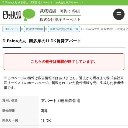
D Paina大丸 南多摩の1LDK賃貸アパート！｜株式会社東洋リーベスト
TOPページ
賃貸物件検索
稲城市の賃貸情報一覧
D Paina大丸 南多摩の1LDK賃貸
D Paina大丸
南多摩の1LDK賃貸アパート
こちらの物件は掲載が終了しています。
※このページの情報は広告情報ではありません。過去から現在まで株式会社東
洋リーベストのホームぺージに掲載されていた物件情報を元に生成した参考情
報です。
アパート / 軽量鉄骨造
種別 / 構造
3階
建物階建
1LDK
間取り一例