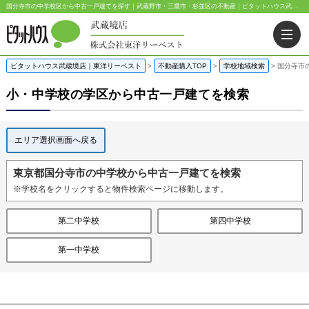
国分寺市の中学校区から中古一戸建てを探す｜武蔵野市・三鷹市・杉並区の不動産｜ピタットハウス武蔵境店・阿佐ヶ谷店
ピタットハウス武蔵境店｜東洋リーベスト
>
不動産購入TOP
>
学校地域検索
>
国分寺市
小・中学校の学区から中古一戸建てを検索
エリア選択画面へ戻る
東京都国分寺市の中学校から中古一戸建てを検索
※学校名をクリックすると物件検索ページに移動します。
第二中学校
第四中学校
第一中学校