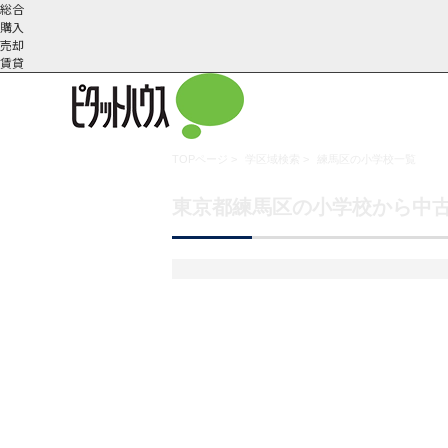
総合
購入
売却
賃貸
TOPページ
>
学区域検索
>
練馬区の小学校一覧
こだわりの条件で検索
会社概
スタッフ紹
町名から探す
東京都練馬区の小学校から中
要
介