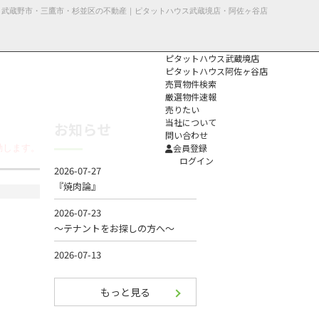
｜武蔵野市・三鷹市・杉並区の不動産｜ピタットハウス武蔵境店・阿佐ヶ谷店
ピタットハウス武蔵境店
ピタットハウス阿佐ヶ谷店
売買物件検索
厳選物件速報
売りたい
当社について
お知らせ
問い合わせ
個人情報保護方
会員登録
動します。
針
ログイン
もっと見る