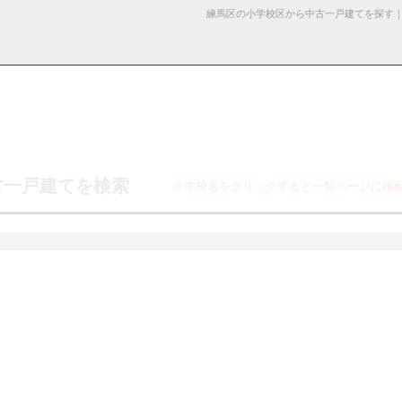
練馬区の小学校区から中古一戸建てを探す
採用情
学区から探す
お知らせ・ブロ
お気に入り物件
お問い合わ
閲覧履歴
古一戸建てを検索
※学校名をクリックすると一覧ページに移
報
グ
せ