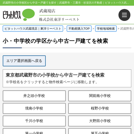
武蔵野市の小学校区から中古一戸建てを探す｜武蔵野市・三鷹市・杉並区の不動産｜ピタットハウス武蔵境店・阿佐ヶ谷店
ピタットハウス武蔵境店｜東洋リーベスト
>
不動産購入TOP
>
学校地域検索
>
武蔵野市
小・中学校の学区から中古一戸建てを検索
エリア選択画面へ戻る
東京都武蔵野市の小学校から中古一戸建てを検索
※学校名をクリックすると物件検索ページに移動します。
井之頭小学校
関前南小学校
境南小学校
桜野小学校
千川小学校
大野田小学校
第一小学校
第五小学校