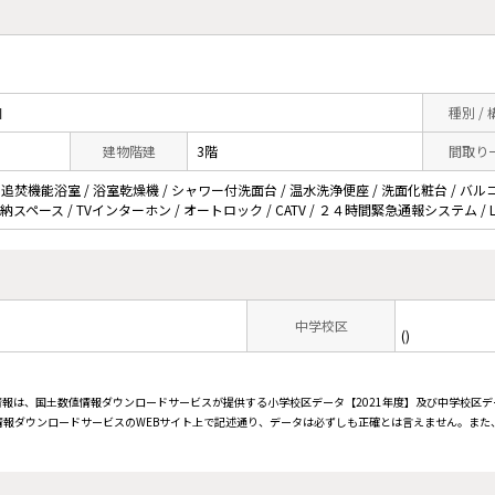
目
種別 /
建物階建
3階
間取り
 追焚機能浴室 / 浴室乾燥機 / シャワー付洗面台 / 温水洗浄便座 / 洗面化粧台 / バルコ
収納スペース / TVインターホン / オートロック / CATV / ２４時間緊急通報システム / 
中学校区
()
情報は、国土数値情報ダウンロードサービスが提供する小学校区データ【2021年度】及び中学校区デ
報ダウンロードサービスのWEBサイト上で記述通り、データは必ずしも正確とは言えません。また、