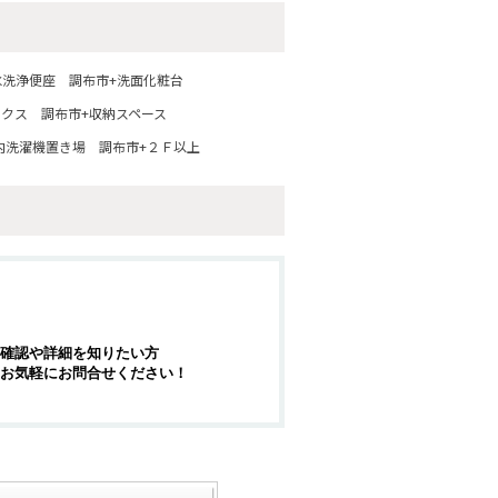
水洗浄便座
調布市+洗面化粧台
ックス
調布市+収納スペース
内洗濯機置き場
調布市+２Ｆ以上
確認や詳細を知りたい方
お気軽にお問合せください！