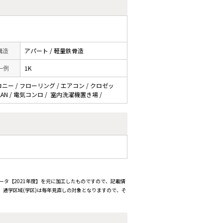
 構造
アパート / 軽量鉄骨造
一例
1K
ニー / フローリング / エアコン / クロゼッ
LAN / 電気コンロ / 室内洗濯機置き場 /
ータ【2021年度】を元に加工したものですので、記載情
通学区域(学区)は毎年見直しの対象となりますので、そ