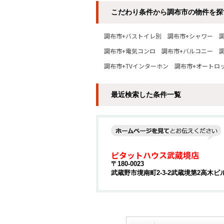
こだわり条件から調布市の物件を探
調布市+バストイレ別
調布市+シャワー
調布市+電気コンロ
調布市+バルコニー
調布市+TVインターホン
調布市+オートロ
最近検索した条件一覧
ピタットハウス武蔵境店
〒180-0023
武蔵野市境南町2-3-2武蔵境第2高木ビル