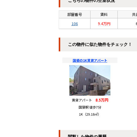
こちらの物件の空室状況
部屋番号
賃料
共
106
9.4万円
この物件に似た物件をチェック！
国領の1K賃貸アパート
8.5万円
賃貸アパート
国領駅 徒歩7分
1K（29.18㎡）
閲覧した物件の履歴