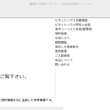
国領の1K賃貸アパート！｜株式会社東洋リーベスト
ピタットハウス武蔵境店
ピタットハウス阿佐ヶ谷店
東洋リーベスト本店(管理部)
物件検索
お気に入り
閲覧履歴
保存した検索条件
個人情報保護方針
賃貸管理
ご入居者様
当社について
問い合わせ
た物件情報を元に生成した参考情報です。