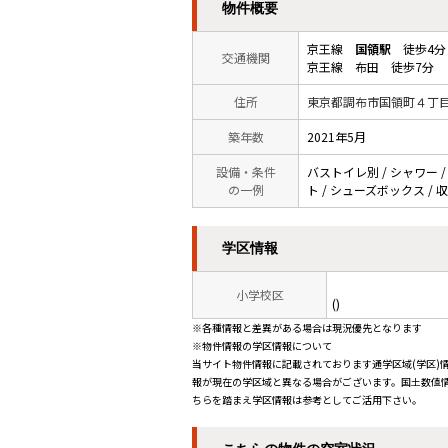
物件概要
京王線
国領駅
徒歩4分
交通機関
京王線 布田 徒歩7分
住所
東京都調布市国領町４丁
築年数
2021年5月
設備・条件
バストイレ別 / シャワー /
の一例
ト / シューズボックス / 
学区情報
小学校区
()
※各種情報と差異がある場合は現況優先となります
※物件情報の学区情報について
当サイト物件情報に記載されております通学区域(学区)
報が現在の学区域と異なる場合がございます。国土数値情
ちらを踏まえ学区情報は参考としてご活用下さい。