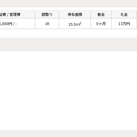
益費 / 管理費
間取り
専有面積
敷金
礼金
2
6,000円 / -
1K
0ヶ月
13万円
25.5ｍ