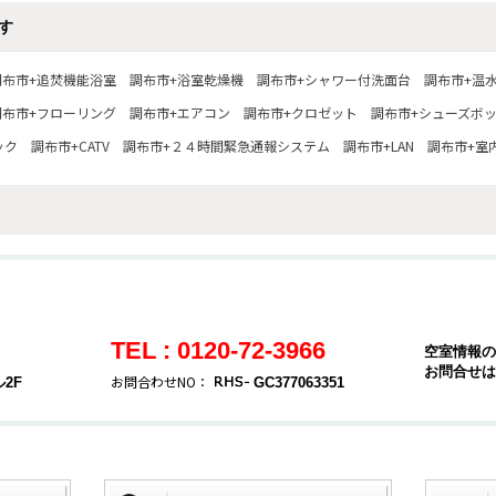
す
調布市+追焚機能浴室
調布市+浴室乾燥機
調布市+シャワー付洗面台
調布市+温
調布市+フローリング
調布市+エアコン
調布市+クロゼット
調布市+シューズボ
ック
調布市+CATV
調布市+２４時間緊急通報システム
調布市+LAN
調布市+室
TEL : 0120-72-3966
空室情報の
お問合せは
お問合わせNO：
2F
GC377063351