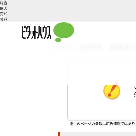
総合
購入
売却
賃貸
TOPページ
賃貸物件検索
調布市の賃貸情
オーナー様へ
契約内容・更新等
会社概要
スタッフ紹介
賃貸業務内容
住まいのトラブル
採
※このページの情報は広告情報ではあり