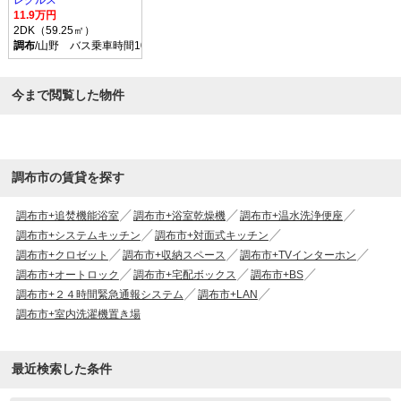
レグルス
11.9万円
2DK（59.25㎡）
調布
/山野 バス乗車時間10分 停歩5分
今まで閲覧した物件
調布市の賃貸を探す
調布市+追焚機能浴室
調布市+浴室乾燥機
調布市+温水洗浄便座
調布市+システムキッチン
調布市+対面式キッチン
調布市+クロゼット
調布市+収納スペース
調布市+TVインターホン
調布市+オートロック
調布市+宅配ボックス
調布市+BS
調布市+２４時間緊急通報システム
調布市+LAN
調布市+室内洗濯機置き場
最近検索した条件