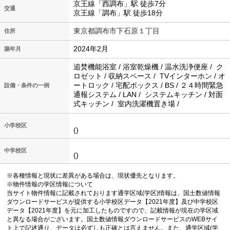
京王線「西調布」駅 徒歩7分
交通
京王線「調布」駅 徒歩18分
東京都調布市下石原１丁目
住所
2024年2月
築年月
追焚機能浴室 / 浴室乾燥機 / 温水洗浄便座 / ク
ロゼット / 収納スペース / TVインターホン / オ
ートロック / 宅配ボックス / BS / ２４時間緊急
設備・条件の一例
通報システム / LAN / システムキッチン / 対面
式キッチン / 室内洗濯機置き場 /
小学校区
()
中学校区
()
※各種情報と現状に差異がある場合は、現状優先となります。
※物件情報の学区情報について
当サイト物件情報に記載されております通学区域(学区)情報は、国土数値情報
ダウンロードサービスが提供する小学校区データ【2021年度】及び中学校区
データ【2021年度】を元に加工したものですので、記載情報が現在の学区域
と異なる場合がございます。国土数値情報ダウンロードサービスのWEBサイ
ト上で記述通り、データは必ずしも正確とは言えません。また、通学区域(学