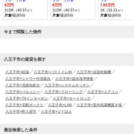
フローラ片倉
フローラ片倉
リオ
8万円
8万円
7.05万円
1LDK（40.37㎡）
1LDK（40.37㎡）
1K（31.21㎡）
片倉
/徒歩5分
片倉
/徒歩5分
片倉
/徒歩8分
今まで閲覧した物件
八王子市の賃貸を探す
八王子市+給湯
八王子市+バストイレ別
八王子市+浴室乾燥機
八王子市+シャワー付洗面台
八王子市+温水洗浄便座
八王子市+洗面化粧台
八王子市+システムキッチン
八王子市+バルコニー
八王子市+フローリング
八王子市+エアコン
八王子市+TVインターホン
八王子市+オートロック
八王子市+宅配ボックス
八王子市+LAN
八王子市+室内洗濯機置き場
八王子市+即入居可
八王子市+２Ｆ以上
最近検索した条件