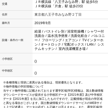
ＪＲ横浜線「八王子みなみ野」駅 徒歩5分
交通
ＪＲ横浜線「片倉」駅 徒歩23分
東京都八王子市みなみ野２丁目
住所
2019年9月
築年月
給湯 / バストイレ別 / 浴室乾燥機 / シャワー付
洗面台 / 温水洗浄便座 / 洗面化粧台 / バルコニ
ー / フローリング / エアコン / TVインターホ
設備・条件の一例
ン / オートロック / 宅配ボックス / LAN / シス
テムキッチン / 室内洗濯機置き場 /
小学校区
()
中学校区
()
※各種情報と現状に差異がある場合は、現状優先となります。
※物件情報の学区情報について
当サイト物件情報に記載されております通学区域(学区)情報は、国土数値情報
ダウンロードサービスが提供する小学校区データ【2021年度】及び中学校区
データ【2021年度】を元に加工したものですので、記載情報が現在の学区域
と異なる場合がございます。国土数値情報ダウンロードサービスのWEBサイ
ト上で記述通り、データは必ずしも正確とは言えません。また、通学区域(学