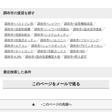
調布市の賃貸を探す
調布市+バストイレ別
調布市+シャワー
調布市+追焚機能浴室
調布市+浴室乾燥機
調布市+シャワー付洗面台
調布市+温水洗浄便座
調布市+洗面化粧台
調布市+システムキッチン
調布市+対面式キッチン
調布市+バルコニー
調布市+フローリング
調布市+エアコン
調布市+シューズボックス
調布市+TVインターホン
調布市+オートロック
調布市+宅配ボックス
調布市+BS
調布市+LAN
調布市+室内洗濯機置き場
調布市+即入居可
最近検索した条件
このページをメールで送る
このページの先頭へ