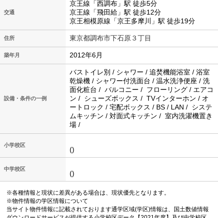
京王線「西調布」駅 徒歩5分
京王線「飛田給」駅 徒歩12分
交通
京王相模原線「京王多摩川」駅 徒歩19分
東京都調布市下石原３丁目
住所
2012年6月
築年月
バストイレ別 / シャワー / 追焚機能浴室 / 浴室
乾燥機 / シャワー付洗面台 / 温水洗浄便座 / 洗
面化粧台 / バルコニー / フローリング / エアコ
ン / シューズボックス / TVインターホン / オ
設備・条件の一例
ートロック / 宅配ボックス / BS / LAN / システ
ムキッチン / 対面式キッチン / 室内洗濯機置き
場 /
小学校区
()
中学校区
()
※各種情報と現状に差異がある場合は、現状優先となります。
※物件情報の学区情報について
当サイト物件情報に記載されております通学区域(学区)情報は、国土数値情報
ダウンロードサービスが提供する小学校区データ【2021年度】及び中学校区