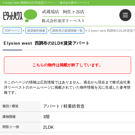
Ｅlysion west 西調布の2LDK賃貸アパート！｜株式会社東洋リーベスト
TOPページ
賃貸物件検索
調布市の賃貸情報一覧
Ｅlysion west 西調布の2LDK賃
Ｅlysion west
西調布の2LDK賃貸アパート
こちらの物件は掲載が終了しています。
※このページの情報は広告情報ではありません。過去から現在まで株式会社東
洋リーベストのホームぺージに掲載されていた物件情報を元に生成した参考情
報です。
アパート / 軽量鉄骨造
種別 / 構造
3階
建物階建
2LDK
間取り一例