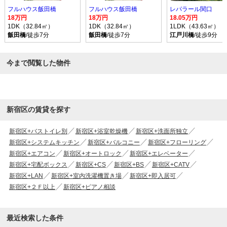
フルハウス飯田橋
フルハウス飯田橋
レパラール関口
18万円
18万円
18.05万円
1DK（32.84㎡）
1DK（32.84㎡）
1LDK（43.63㎡）
飯田橋
/徒歩7分
飯田橋
/徒歩7分
江戸川橋
/徒歩9分
今まで閲覧した物件
新宿区の賃貸を探す
新宿区+バストイレ別
新宿区+浴室乾燥機
新宿区+洗面所独立
新宿区+システムキッチン
新宿区+バルコニー
新宿区+フローリング
新宿区+エアコン
新宿区+オートロック
新宿区+エレベーター
新宿区+宅配ボックス
新宿区+CS
新宿区+BS
新宿区+CATV
新宿区+LAN
新宿区+室内洗濯機置き場
新宿区+即入居可
新宿区+２Ｆ以上
新宿区+ピアノ相談
最近検索した条件