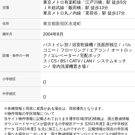
東京メトロ有楽町線「江戸川橋」駅 徒歩5分
ＪＲ総武線「飯田橋」駅 徒歩13分
交通
東京メトロ丸ノ内線「茗荷谷」駅 徒歩17分
東京都新宿区水道町
住所
2004年8月
築年月
バストイレ別 / 浴室乾燥機 / 洗面所独立 / バル
コニー / フローリング / エアコン / オートロッ
ク / エレベーター / 宅配ボック
設備・条件の一例
ス / CS / BS / CATV / LAN / システムキッチ
ン / 室内洗濯機置き場 /
小学校区
()
中学校区
()
※各種情報と現状に差異がある場合は、現状優先となります。
※物件情報の学区情報について
当サイト物件情報に記載されております通学区域(学区)情報は、国土数値情報
ダウンロードサービスが提供する小学校区データ【2021年度】及び中学校区
データ【2021年度】を元に加工したものですので、記載情報が現在の学区域
と異なる場合がございます。国土数値情報ダウンロードサービスのWEBサイ