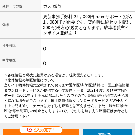
ガス:都市
条件・その他
更新事務手数料 22，000円 ruumサポート(税込
1，980円)が必要です。契約時に鍵セット費3，
備考
300円(税込)が必要となります。駐車場貸主イ
ンボイス登録あり
小学校区
()
中学校区
()
※各種情報と現状に差異がある場合は、現状優先となります。
※物件情報の学区情報について
当サイト物件情報に記載されております通学区域(学区)情報は、国土数値情報
ダウンロードサービスが提供する小学校区データ【2021年度】及び中学校区
データ【2021年度】を元に加工したものですので、記載情報が現在の学区域
と異なる場合がございます。国土数値情報ダウンロードサービスのWEBサイ
ト上で記述通り、データは必ずしも正確とは言えません。また、通学区域(学
区)は毎年見直しの対象となりますので、そちらを踏まえ学区情報は参考とし
てご活用下さい。
1分
で入力完了！
電話で