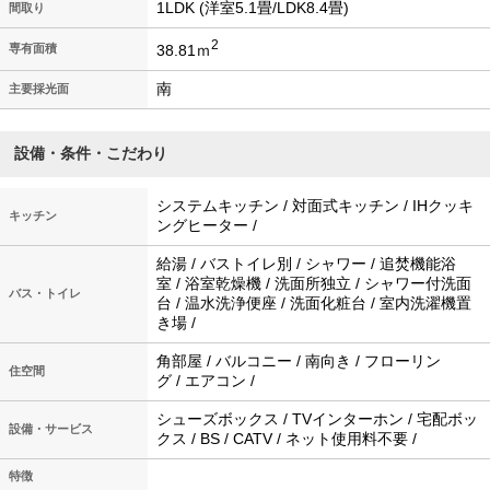
1LDK (洋室5.1畳/LDK8.4畳)
間取り
2
38.81ｍ
専有面積
南
主要採光面
設備・条件・こだわり
システムキッチン / 対面式キッチン / IHクッキ
キッチン
ングヒーター /
給湯 / バストイレ別 / シャワー / 追焚機能浴
室 / 浴室乾燥機 / 洗面所独立 / シャワー付洗面
バス・トイレ
台 / 温水洗浄便座 / 洗面化粧台 / 室内洗濯機置
き場 /
角部屋 / バルコニー / 南向き / フローリン
住空間
グ / エアコン /
シューズボックス / TVインターホン / 宅配ボッ
設備・サービス
クス / BS / CATV / ネット使用料不要 /
特徴