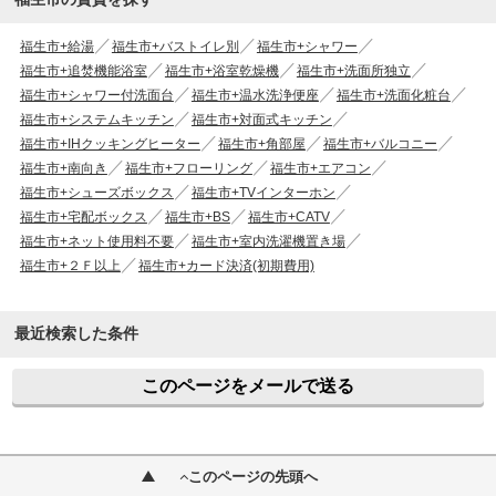
福生市+給湯
福生市+バストイレ別
福生市+シャワー
福生市+追焚機能浴室
福生市+浴室乾燥機
福生市+洗面所独立
福生市+シャワー付洗面台
福生市+温水洗浄便座
福生市+洗面化粧台
福生市+システムキッチン
福生市+対面式キッチン
福生市+IHクッキングヒーター
福生市+角部屋
福生市+バルコニー
福生市+南向き
福生市+フローリング
福生市+エアコン
福生市+シューズボックス
福生市+TVインターホン
福生市+宅配ボックス
福生市+BS
福生市+CATV
福生市+ネット使用料不要
福生市+室内洗濯機置き場
福生市+２Ｆ以上
福生市+カード決済(初期費用)
最近検索した条件
このページをメールで送る
このページの先頭へ