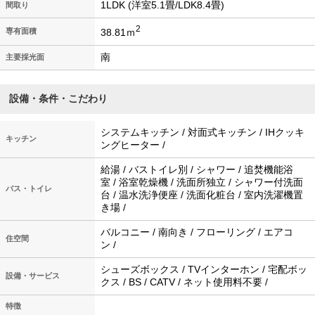
1LDK (洋室5.1畳/LDK8.4畳)
間取り
2
38.81ｍ
専有面積
南
主要採光面
設備・条件・こだわり
システムキッチン / 対面式キッチン / IHクッキ
キッチン
ングヒーター /
給湯 / バストイレ別 / シャワー / 追焚機能浴
室 / 浴室乾燥機 / 洗面所独立 / シャワー付洗面
バス・トイレ
台 / 温水洗浄便座 / 洗面化粧台 / 室内洗濯機置
き場 /
バルコニー / 南向き / フローリング / エアコ
住空間
ン /
シューズボックス / TVインターホン / 宅配ボッ
設備・サービス
クス / BS / CATV / ネット使用料不要 /
特徴