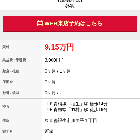
外観
WEB来店予約はこちら
9.15万円
賃料
3,900円 /
共益費 / 管理費
0ヶ月 / 1ヶ月
敷金 / 礼金
0ヶ月
保証金
0ヶ月 / -
敷引 / 償却
ＪＲ青梅線「福生」駅 徒歩14分
交通
ＪＲ青梅線「羽村」駅 徒歩18分
東京都福生市加美平１丁目
住所
新築
築年月