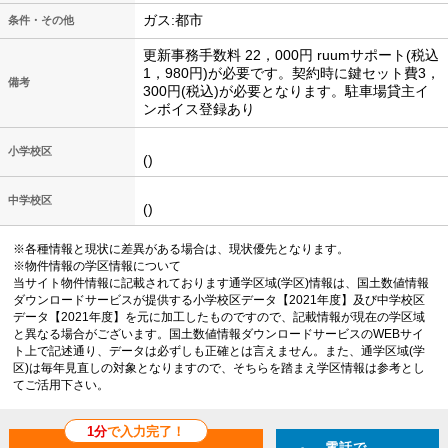
ガス:都市
条件・その他
更新事務手数料 22，000円 ruumサポート(税込
1，980円)が必要です。契約時に鍵セット費3，
備考
300円(税込)が必要となります。駐車場貸主イ
ンボイス登録あり
小学校区
()
中学校区
()
※各種情報と現状に差異がある場合は、現状優先となります。
※物件情報の学区情報について
当サイト物件情報に記載されております通学区域(学区)情報は、国土数値情報
ダウンロードサービスが提供する小学校区データ【2021年度】及び中学校区
データ【2021年度】を元に加工したものですので、記載情報が現在の学区域
と異なる場合がございます。国土数値情報ダウンロードサービスのWEBサイ
ト上で記述通り、データは必ずしも正確とは言えません。また、通学区域(学
区)は毎年見直しの対象となりますので、そちらを踏まえ学区情報は参考とし
てご活用下さい。
1分
で入力完了！
電話で