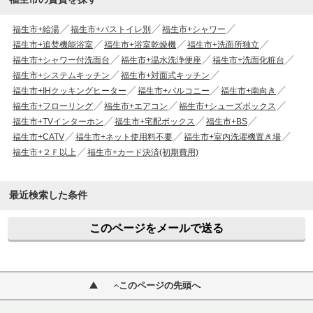
福生市+給湯
福生市+バストイレ別
福生市+シャワー
福生市+追焚機能浴室
福生市+浴室乾燥機
福生市+洗面所独立
福生市+シャワー付洗面台
福生市+温水洗浄便座
福生市+洗面化粧台
福生市+システムキッチン
福生市+対面式キッチン
福生市+IHクッキングヒーター
福生市+バルコニー
福生市+南向き
福生市+フローリング
福生市+エアコン
福生市+シューズボックス
福生市+TVインターホン
福生市+宅配ボックス
福生市+BS
福生市+CATV
福生市+ネット使用料不要
福生市+室内洗濯機置き場
福生市+２Ｆ以上
福生市+カード決済(初期費用)
最近検索した条件
このページをメールで送る
このページの先頭へ