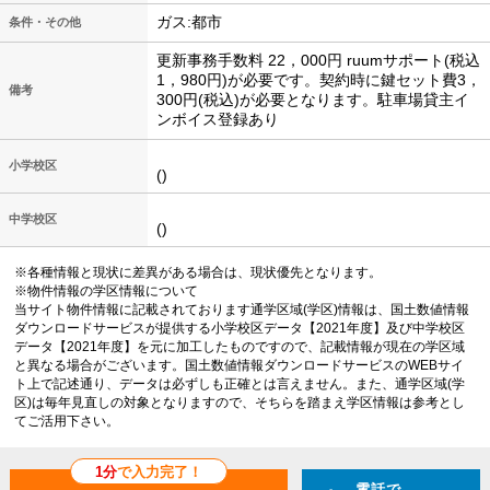
ガス:都市
条件・その他
更新事務手数料 22，000円 ruumサポート(税込
1，980円)が必要です。契約時に鍵セット費3，
備考
300円(税込)が必要となります。駐車場貸主イ
ンボイス登録あり
小学校区
()
中学校区
()
※各種情報と現状に差異がある場合は、現状優先となります。
※物件情報の学区情報について
当サイト物件情報に記載されております通学区域(学区)情報は、国土数値情報
ダウンロードサービスが提供する小学校区データ【2021年度】及び中学校区
データ【2021年度】を元に加工したものですので、記載情報が現在の学区域
と異なる場合がございます。国土数値情報ダウンロードサービスのWEBサイ
ト上で記述通り、データは必ずしも正確とは言えません。また、通学区域(学
区)は毎年見直しの対象となりますので、そちらを踏まえ学区情報は参考とし
てご活用下さい。
1分
で入力完了！
電話で