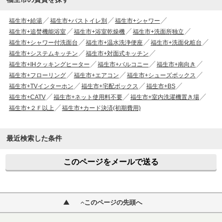
福生市+給湯
福生市+バストイレ別
福生市+シャワー
福生市+追焚機能浴室
福生市+浴室乾燥機
福生市+洗面所独立
福生市+シャワー付洗面台
福生市+温水洗浄便座
福生市+洗面化粧台
福生市+システムキッチン
福生市+対面式キッチン
福生市+IHクッキングヒーター
福生市+バルコニー
福生市+南向き
福生市+フローリング
福生市+エアコン
福生市+シューズボックス
福生市+TVインターホン
福生市+宅配ボックス
福生市+BS
福生市+CATV
福生市+ネット使用料不要
福生市+室内洗濯機置き場
福生市+２Ｆ以上
福生市+カード決済(初期費用)
最近検索した条件
このページをメールで送る
このページの先頭へ