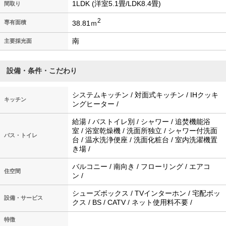
1LDK (洋室5.1畳/LDK8.4畳)
間取り
2
38.81ｍ
専有面積
南
主要採光面
設備・条件・こだわり
システムキッチン / 対面式キッチン / IHクッキ
キッチン
ングヒーター /
給湯 / バストイレ別 / シャワー / 追焚機能浴
室 / 浴室乾燥機 / 洗面所独立 / シャワー付洗面
バス・トイレ
台 / 温水洗浄便座 / 洗面化粧台 / 室内洗濯機置
き場 /
バルコニー / 南向き / フローリング / エアコ
住空間
ン /
シューズボックス / TVインターホン / 宅配ボッ
設備・サービス
クス / BS / CATV / ネット使用料不要 /
特徴