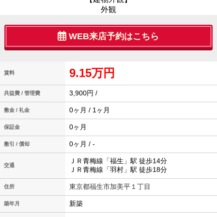
外観
WEB来店予約はこちら
9.15万円
賃料
3,900円 /
共益費 / 管理費
0ヶ月 / 1ヶ月
敷金 / 礼金
0ヶ月
保証金
0ヶ月 / -
敷引 / 償却
ＪＲ青梅線「福生」駅 徒歩14分
交通
ＪＲ青梅線「羽村」駅 徒歩18分
東京都福生市加美平１丁目
住所
新築
築年月