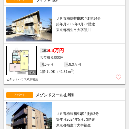
ＪＲ青梅線
拝島駅
/ 徒歩14分
築年月2009年3月 / 2階建
東京都福生市大字熊川
8.3万円
101
6,000円
0ヶ月
8.3万円
敷
礼
2
1階
1LDK（41.81ｍ
）
ピタットハウス武蔵境店
メゾンドヌール山崎Ⅱ
アパート
ＪＲ青梅線
福生駅
/ 徒歩3分
築年月2024年5月 / 3階建
東京都福生市大字福生