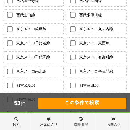
西武国分寺線
西武西武園線
西武山口線
西武多摩川線
東京メトロ銀座線
東京メトロ丸ノ内線
東京メトロ日比谷線
東京メトロ東西線
東京メトロ千代田線
東京メトロ有楽町線
東京メトロ南北線
東京メトロ半蔵門線
都営浅草線
都営三田線
都営新宿線
都営大江戸線
53
件
都電荒川線
北総鉄道
検索
お気に入り
閲覧履歴
お問合せ
東京モノレール
東武伊勢崎線