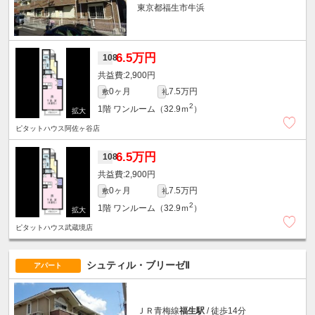
東京都福生市牛浜
6.5万円
108
2,900円
0ヶ月
7.5万円
敷
礼
2
1階
ワンルーム（32.9ｍ
）
ピタットハウス阿佐ヶ谷店
6.5万円
108
2,900円
0ヶ月
7.5万円
敷
礼
2
1階
ワンルーム（32.9ｍ
）
ピタットハウス武蔵境店
シュティル・ブリーゼⅡ
アパート
ＪＲ青梅線
福生駅
/ 徒歩14分