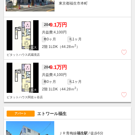
東京都福生市本町
9.1万円
204
4,100円
0ヶ月
1ヶ月
敷
礼
2
2階
1LDK（44.28ｍ
）
ピタットハウス武蔵境店
9.1万円
204
4,100円
0ヶ月
1ヶ月
敷
礼
2
2階
1LDK（44.28ｍ
）
ピタットハウス阿佐ヶ谷店
エトワール福生
アパート
ＪＲ青梅線
福生駅
/ 徒歩6分