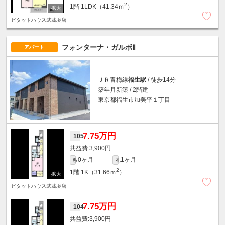
2
1階
1LDK（41.34ｍ
）
ピタットハウス武蔵境店
フォンターナ・ガルボⅡ
アパート
ＪＲ青梅線
福生駅
/ 徒歩14分
築年月新築 / 2階建
東京都福生市加美平１丁目
7.75万円
105
3,900円
0ヶ月
1ヶ月
敷
礼
2
1階
1K（31.66ｍ
）
ピタットハウス武蔵境店
7.75万円
104
3,900円