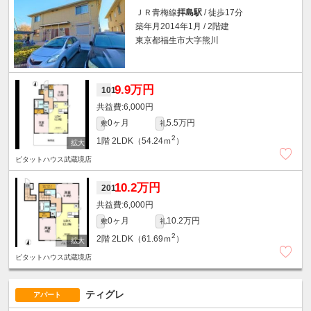
ＪＲ青梅線
拝島駅
/ 徒歩17分
築年月2014年1月 / 2階建
東京都福生市大字熊川
9.9万円
101
6,000円
0ヶ月
5.5万円
敷
礼
2
1階
2LDK（54.24ｍ
）
ピタットハウス武蔵境店
10.2万円
201
6,000円
0ヶ月
10.2万円
敷
礼
2
2階
2LDK（61.69ｍ
）
ピタットハウス武蔵境店
ティグレ
アパート