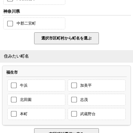
神奈川県
中郡二宮町
住みたい町名
福生市
牛浜
加美平
北田園
志茂
本町
武蔵野台