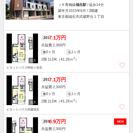
ＪＲ青梅線
福生駅
/ 徒歩14分
築年月2015年8月 / 3階建
東京都福生市武蔵野台１丁目
7.1万円
201
2,300円
0ヶ月
1ヶ月
敷
礼
2
2階
1LDK（41.26ｍ
）
ピタットハウス阿佐ヶ谷店
7.1万円
201
2,300円
0ヶ月
1ヶ月
敷
礼
2
2階
1LDK（41.26ｍ
）
ピタットハウス武蔵境店
6.9万円
203
NEW
2,300円