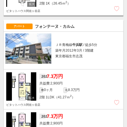
2
2階
1K（26.45ｍ
）
ピタットハウス阿佐ヶ谷店
フォンテーヌ・カルム
アパート
ＪＲ青梅線
牛浜駅
/ 徒歩5分
築年月2012年3月 / 3階建
東京都福生市志茂
7.3万円
202
2,900円
0ヶ月
8.3万円
敷
礼
2
2階
1LDK（41.27ｍ
）
ピタットハウス阿佐ヶ谷店
7.3万円
202
2,900円