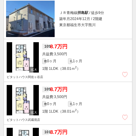
ＪＲ青梅線
拝島駅
/ 徒歩9分
築年月2024年12月 / 2階建
東京都福生市大字熊川
8.7万円
105
3,500円
0ヶ月
1ヶ月
敷
礼
2
1階
1LDK（38.01ｍ
）
ピタットハウス阿佐ヶ谷店
8.7万円
105
3,500円
0ヶ月
1ヶ月
敷
礼
2
1階
1LDK（38.01ｍ
）
ピタットハウス武蔵境店
8.7万円
101