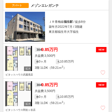
メゾンエレガンテ
アパート
ＪＲ青梅線
福生駅
/ 徒歩8分
築年月2022年7月 / 3階建
東京都福生市大字福生
9.85万円
304
NEW
3,500円
0ヶ月
10.85万円
敷
礼
2
3階
1LDK（59.21ｍ
）
ピタットハウス武蔵境店
9.85万円
304
NEW
3,500円
0ヶ月
10.85万円
敷
礼
2
3階
1LDK（59.21ｍ
）
ピタットハウス阿佐ヶ谷店