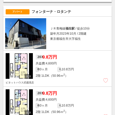
フォンターナ・ロタンテ
アパート
ＪＲ青梅線
福生駅
/ 徒歩10分
築年月2023年10月 / 2階建
東京都福生市大字福生
9.8万円
203
4,600円
0ヶ月
10.8万円
敷
礼
2
2階
1LDK（50.96ｍ
）
ピタットハウス武蔵境店
9.8万円
203
4,600円
0ヶ月
10.8万円
敷
礼
2
2階
1LDK（50.96ｍ
）