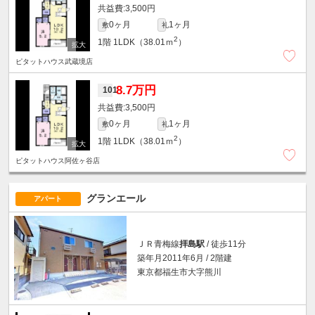
3,500円
0ヶ月
1ヶ月
敷
礼
2
1階
1LDK（38.01ｍ
）
ピタットハウス武蔵境店
8.7万円
101
3,500円
0ヶ月
1ヶ月
敷
礼
2
1階
1LDK（38.01ｍ
）
ピタットハウス阿佐ヶ谷店
グランエール
アパート
ＪＲ青梅線
拝島駅
/ 徒歩11分
築年月2011年6月 / 2階建
東京都福生市大字熊川