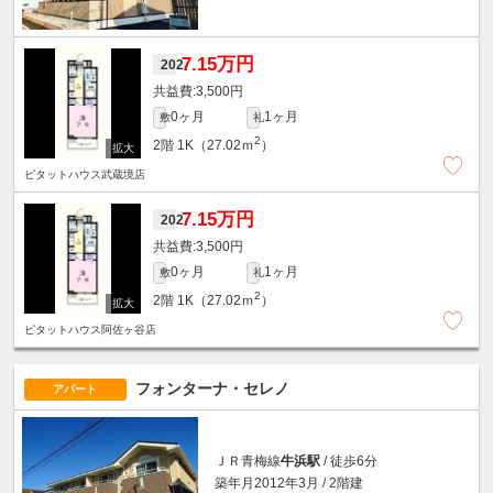
7.15万円
202
3,500円
0ヶ月
1ヶ月
敷
礼
2
2階
1K（27.02ｍ
）
ピタットハウス武蔵境店
7.15万円
202
3,500円
0ヶ月
1ヶ月
敷
礼
2
2階
1K（27.02ｍ
）
ピタットハウス阿佐ヶ谷店
フォンターナ・セレノ
アパート
ＪＲ青梅線
牛浜駅
/ 徒歩6分
築年月2012年3月 / 2階建