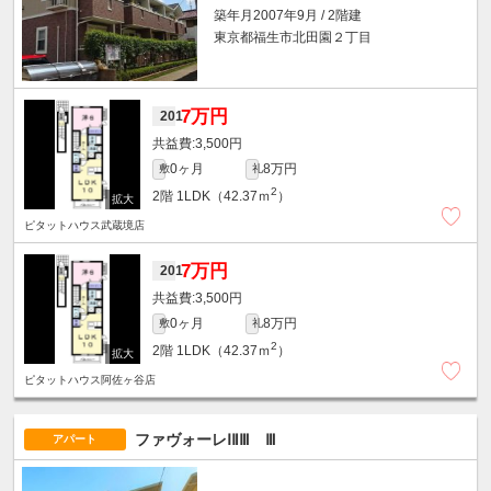
築年月2007年9月 / 2階建
東京都福生市北田園２丁目
7万円
201
3,500円
0ヶ月
8万円
敷
礼
2
2階
1LDK（42.37ｍ
）
ピタットハウス武蔵境店
7万円
201
3,500円
0ヶ月
8万円
敷
礼
2
2階
1LDK（42.37ｍ
）
ピタットハウス阿佐ヶ谷店
ファヴォーレⅠⅡⅢ Ⅲ
アパート