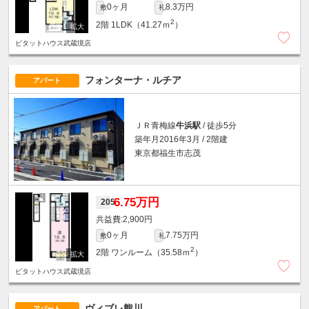
0ヶ月
8.3万円
敷
礼
2
2階
1LDK（41.27ｍ
）
ピタットハウス武蔵境店
フォンターナ・ルチア
アパート
ＪＲ青梅線
牛浜駅
/ 徒歩5分
築年月2016年3月 / 2階建
東京都福生市志茂
6.75万円
205
2,900円
0ヶ月
7.75万円
敷
礼
2
2階
ワンルーム（35.58ｍ
）
ピタットハウス武蔵境店
ヴィブレ熊川
アパート