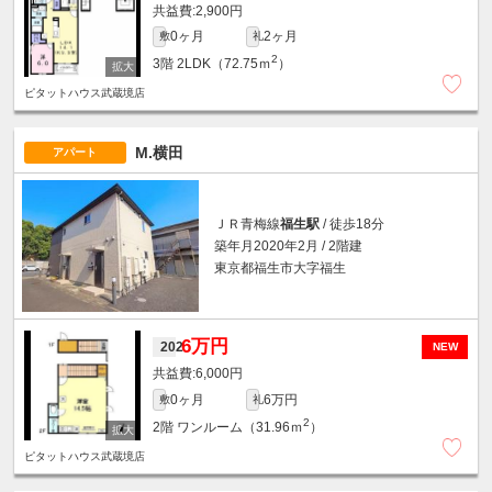
2,900円
0ヶ月
2ヶ月
敷
礼
2
3階
2LDK（72.75ｍ
）
ピタットハウス武蔵境店
M.横田
アパート
ＪＲ青梅線
福生駅
/ 徒歩18分
築年月2020年2月 / 2階建
東京都福生市大字福生
6万円
202
NEW
6,000円
0ヶ月
6万円
敷
礼
2
2階
ワンルーム（31.96ｍ
）
ピタットハウス武蔵境店