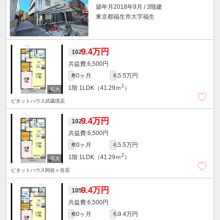
築年月2018年9月 / 3階建
東京都福生市大字福生
9.4万円
102
6,500円
0ヶ月
5.5万円
敷
礼
2
1階
1LDK（41.29ｍ
）
ピタットハウス武蔵境店
9.4万円
102
6,500円
0ヶ月
5.5万円
敷
礼
2
1階
1LDK（41.29ｍ
）
ピタットハウス阿佐ヶ谷店
9.4万円
105
6,500円
0ヶ月
9.4万円
敷
礼