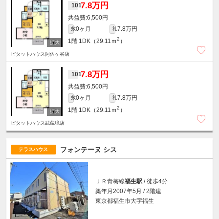
7.8万円
101
6,500円
0ヶ月
7.8万円
敷
礼
2
1階
1DK（29.11ｍ
）
ピタットハウス阿佐ヶ谷店
7.8万円
101
6,500円
0ヶ月
7.8万円
敷
礼
2
1階
1DK（29.11ｍ
）
ピタットハウス武蔵境店
フォンテーヌ シス
テラスハウス
ＪＲ青梅線
福生駅
/ 徒歩4分
築年月2007年5月 / 2階建
東京都福生市大字福生