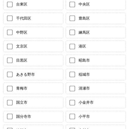
台東区
中央区
千代田区
豊島区
中野区
練馬区
文京区
港区
目黒区
昭島市
あきる野市
稲城市
青梅市
清瀬市
国立市
小金井市
国分寺市
小平市