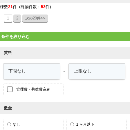
棟数
21
件 (総物件数：
53
件)
1
2
次の20件>>
条件を絞り込む
賃料
～
管理費・共益費込み
敷金
なし
１ヶ月以下