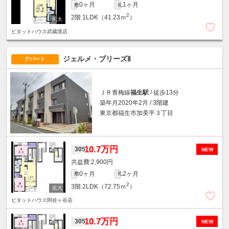
0ヶ月
1ヶ月
敷
礼
2
2階
1LDK（41.23ｍ
）
ピタットハウス武蔵境店
ジェルメ・ブリーズⅡ
アパート
ＪＲ青梅線
福生駅
/ 徒歩13分
築年月2020年2月 / 3階建
東京都福生市加美平３丁目
10.7万円
305
NEW
2,900円
0ヶ月
2ヶ月
敷
礼
2
3階
2LDK（72.75ｍ
）
ピタットハウス阿佐ヶ谷店
10.7万円
305
NEW