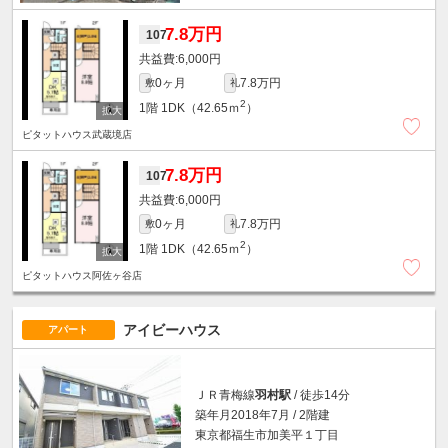
7.8万円
107
6,000円
0ヶ月
7.8万円
敷
礼
2
1階
1DK（42.65ｍ
）
ピタットハウス武蔵境店
7.8万円
107
6,000円
0ヶ月
7.8万円
敷
礼
2
1階
1DK（42.65ｍ
）
ピタットハウス阿佐ヶ谷店
アイビーハウス
アパート
ＪＲ青梅線
羽村駅
/ 徒歩14分
築年月2018年7月 / 2階建
東京都福生市加美平１丁目