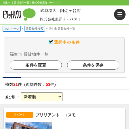
福生市 ｜賃貸物件一覧｜株式会社東洋リーベスト
TOPページ
賃貸物件検索
福生市 賃貸物件一覧
選択中の条件
福生市 賃貸物件一覧
条件を変更
条件を保存
棟数
21
件 (総物件数：
53
件)
並び順 ：
ブリリアント コスモ
アパート