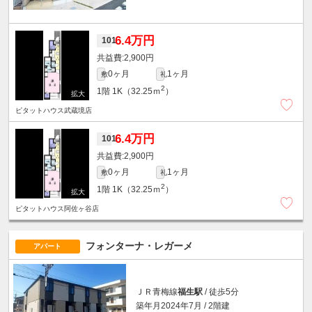
6.4万円
101
2,900円
0ヶ月
1ヶ月
敷
礼
2
1階
1K（32.25ｍ
）
ピタットハウス武蔵境店
6.4万円
101
2,900円
0ヶ月
1ヶ月
敷
礼
2
1階
1K（32.25ｍ
）
ピタットハウス阿佐ヶ谷店
フォンターナ・レガーメ
アパート
ＪＲ青梅線
福生駅
/ 徒歩5分
築年月2024年7月 / 2階建