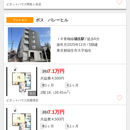
ピタットハウス阿佐ヶ谷店
ボス バレーヒル
マンション
ＪＲ青梅線
福生駅
/ 徒歩6分
築年月2025年12月 / 5階建
東京都福生市大字福生
7.1万円
202
4,500円
1ヶ月
1ヶ月
敷
礼
2
2階
1K（26.45ｍ
）
ピタットハウス武蔵境店
7.1万円
202
4,500円
1ヶ月
1ヶ月
敷
礼