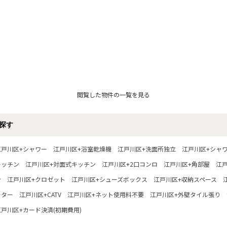
閲覧した物件の一覧を見る
探す
江戸川区+シャワー
江戸川区+浴室乾燥機
江戸川区+洗面所独立
江戸川区+シャ
キッチン
江戸川区+対面式キッチン
江戸川区+2口コンロ
江戸川区+角部屋
江
ン
江戸川区+クロゼット
江戸川区+シューズボックス
江戸川区+収納スペース
ーター
江戸川区+CATV
江戸川区+ネット使用料不要
江戸川区+外壁タイル張り
江戸川区+カード決済(初期費用)