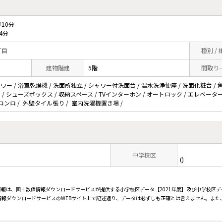
10分
4分
丁目
種別 /
建物階建
5階
間取り
ャワー / 浴室乾燥機 / 洗面所独立 / シャワー付洗面台 / 温水洗浄便座 / 洗面化粧台 / 
ト / シューズボックス / 収納スペース / TVインターホン / オートロック / エレベーター
口コンロ / 外壁タイル張り / 室内洗濯機置き場 /
中学校区
()
情報は、国土数値情報ダウンロードサービスが提供する小学校区データ【2021年度】及び中学校区デ
報ダウンロードサービスのWEBサイト上で記述通り、データは必ずしも正確とは言えません。また、