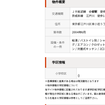
物件概要
ＪＲ総武線
小岩駅
徒歩
交通機関
京成本線 江戸川 徒歩1
住所
東京都江戸川区東小岩５
築年数
2004年6月
給湯 / バストイレ別 / シ
設備・条件
グ / エアコン / クロゼッ
の一例
ン / 対面式キッチン / 2
学区情報
小学校区
()
※各種情報と差異がある場合は現況優先となります
※物件情報の学区情報について
当サイト物件情報に記載されております通学区域(学区)
報が現在の学区域と異なる場合がございます。国土数値情
ちらを踏まえ学区情報は参考としてご活用下さい。