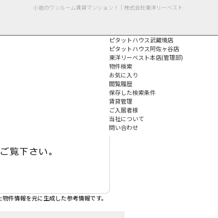
小岩のワンルーム賃貸マンション！｜株式会社東洋リーベスト
ピタットハウス武蔵境店
ピタットハウス阿佐ヶ谷店
東洋リーベスト本店(管理部)
物件検索
お気に入り
閲覧履歴
保存した検索条件
個人情報保護方針
賃貸管理
ご入居者様
当社について
問い合わせ
た物件情報を元に生成した参考情報です。