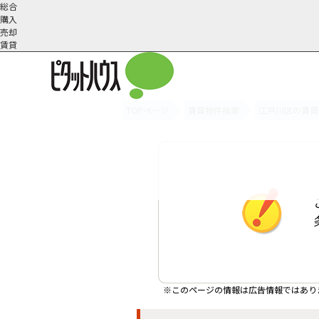
総合
購入
売却
賃貸
TOPページ
賃貸物件検索
江戸川区の賃貸
オーナー様へ
契約内容・更新等
会社概要
スタッフ紹介
賃貸業務内容
住まいのトラブル
採
※このページの情報は広告情報ではあり