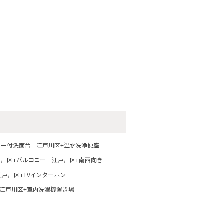
ワー付洗面台
江戸川区+温水洗浄便座
戸川区+バルコニー
江戸川区+南西向き
江戸川区+TVインターホン
江戸川区+室内洗濯機置き場