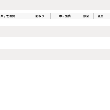
費 / 管理費
間取り
専有面積
敷金
礼金