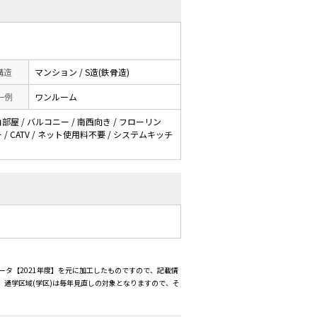
 構造
マンション / S造(鉄骨造)
一例
ワンルーム
角部屋 / バルコニー / 南西向き / フローリン
 / CATV / ネット使用料不要 / システムキッチ
ータ【2021年度】を元に加工したものですので、記載情
通学区域(学区)は毎年見直しの対象となりますので、そ