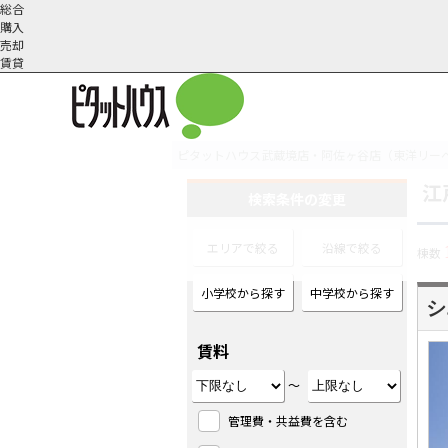
総合
購入
売却
賃貸
ピタットハウス武蔵境店・阿佐ヶ谷店（東洋リー
江
オーナー様へ
契約内容・更新等
会社概要
スタッフ紹介
賃貸業務内容
住まいのトラブル
採
検索条件の変更
エリアで絞る
沿線で絞る
棟数
小学校から探す
中学校から探す
シ
賃料
～
管理費・共益費を含む