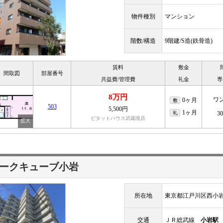
物件種別
マンション
階数/構造
9階建/S造(鉄骨造)
賃料
敷金
間取図
部屋番号
共益費/管理費
礼金
専
8万円
ワ
0ヶ月
敷
503
5,500円
1ヶ月
礼
3
ピタットハウス武蔵境店
ークキューブ小岩
所在地
東京都江戸川区西小
交通
ＪＲ総武線
小岩駅