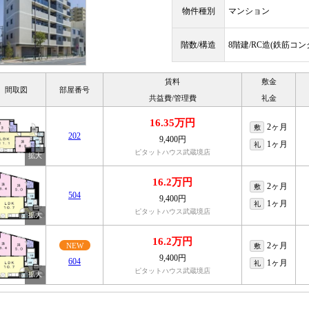
物件種別
マンション
階数/構造
8階建/RC造(鉄筋コ
賃料
敷金
間取図
部屋番号
共益費/管理費
礼金
16.35万円
2ヶ月
敷
202
9,400円
1ヶ月
礼
ピタットハウス武蔵境店
16.2万円
2ヶ月
敷
504
9,400円
1ヶ月
礼
ピタットハウス武蔵境店
16.2万円
2ヶ月
NEW
敷
9,400円
604
1ヶ月
礼
ピタットハウス武蔵境店