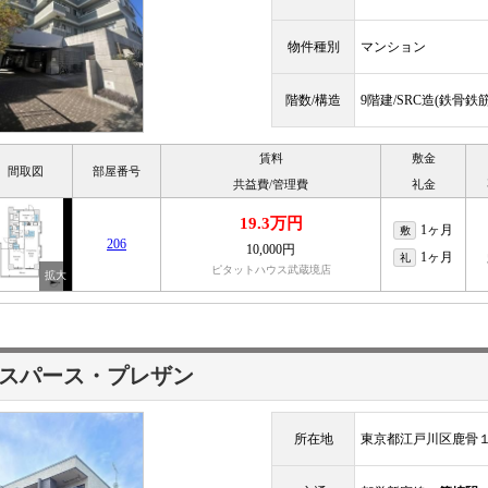
物件種別
マンション
階数/構造
9階建/SRC造(鉄骨
賃料
敷金
間取図
部屋番号
共益費/管理費
礼金
19.3万円
1ヶ月
敷
206
10,000円
1ヶ月
礼
ピタットハウス武蔵境店
スパース・プレザン
所在地
東京都江戸川区鹿骨