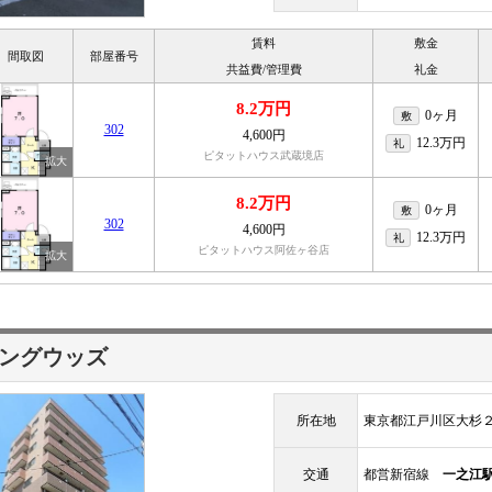
賃料
敷金
間取図
部屋番号
共益費/管理費
礼金
8.2万円
0ヶ月
敷
302
4,600円
12.3万円
礼
ピタットハウス武蔵境店
8.2万円
0ヶ月
敷
302
4,600円
12.3万円
礼
ピタットハウス阿佐ヶ谷店
ングウッズ
所在地
東京都江戸川区大杉
交通
都営新宿線
一之江