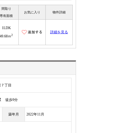
間取り
お気に入り
物件詳細
専有面積
1LDK
詳細を見る
2
49.68ｍ
岩７丁目
駅
徒歩9分
築年月
2022年11月