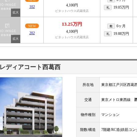
4,100円
102
19.05万円
礼
ピタットハウス武蔵境店
13.25万円
0ヶ月
NEW
敷
4,100円
202
19.88万円
礼
ピタットハウス武蔵境店
レディアコート西葛西
所在地
東京都江戸川区西葛
交通
東京メトロ東西線
物件種別
マンション
階数/構造
7階建/RC造(鉄筋コ