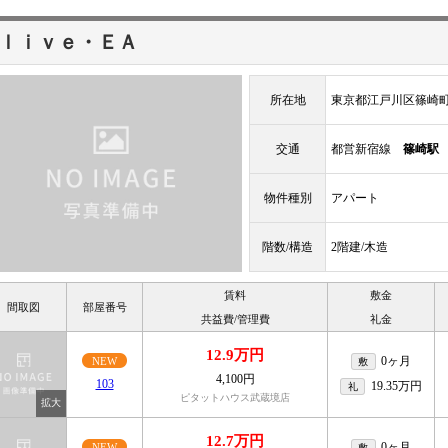
ｌｉｖｅ・ＥＡ
所在地
東京都江戸川区篠崎
交通
都営新宿線
篠崎駅
物件種別
アパート
階数/構造
2階建/木造
賃料
敷金
間取図
部屋番号
共益費/管理費
礼金
12.9万円
0ヶ月
NEW
敷
4,100円
103
19.35万円
礼
ピタットハウス武蔵境店
12.7万円
0ヶ月
NEW
敷