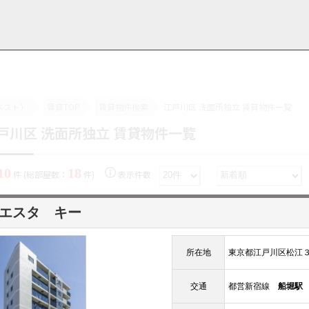
ベスト）
賃貸TOP
賃貸物件検索
江戸川区 洗面所独立 賃貸物件一覧
戸川区 洗面所独立 賃貸物件一覧
用情報
管理物件一覧
ご解約について
お知らせ・ブログ
お問い合わせ
LINEでお問い合わせ
お問い合わせ
10
18
件 (総部屋数：
件)
表示件数
エスタ キー
所在地
東京都江戸川区松江
交通
都営新宿線
船堀駅