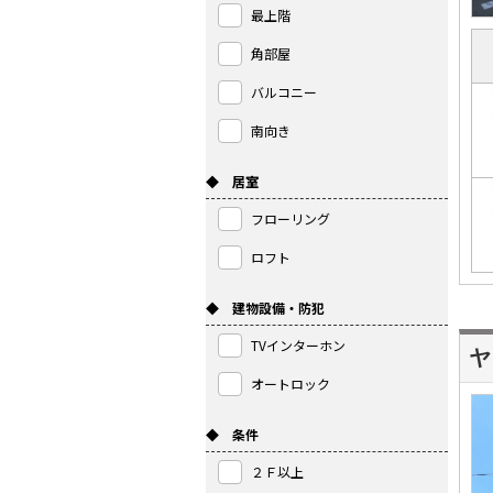
最上階
角部屋
バルコニー
南向き
◆ 居室
フローリング
ロフト
◆ 建物設備・防犯
TVインターホン
ヤ
オートロック
◆ 条件
２Ｆ以上