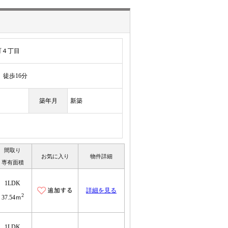
町４丁目
徒歩16分
築年月
新築
間取り
お気に入り
物件詳細
専有面積
1LDK
詳細を見る
2
37.54ｍ
1LDK