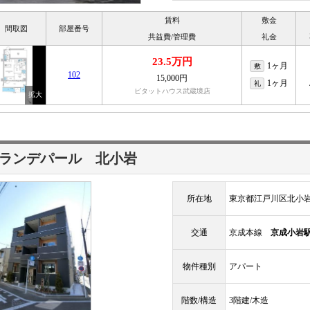
賃料
敷金
間取図
部屋番号
共益費/管理費
礼金
23.5万円
1ヶ月
敷
102
15,000円
1ヶ月
礼
ピタットハウス武蔵境店
ランデパール 北小岩
所在地
東京都江戸川区北小
交通
京成本線
京成小岩
物件種別
アパート
階数/構造
3階建/木造