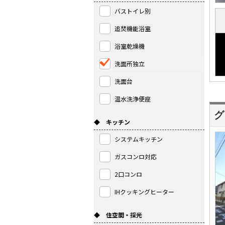
バストイレ別
追焚機能浴室
浴室乾燥機
洗面所独立
洗面台
温水洗浄便座
グ
◆ キッチン
システムキッチン
ガスコンロ対応
2口コンロ
IHクッキングヒーター
◆ 住空間・採光