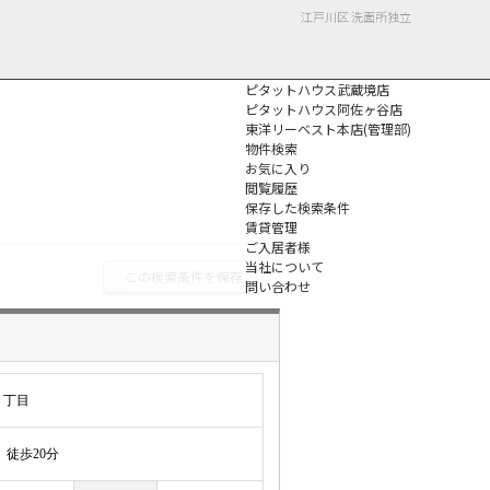
江戸川区 洗面所独立
ピタットハウス武蔵境店
ピタットハウス阿佐ヶ谷店
東洋リーベスト本店(管理部)
物件検索
お気に入り
閲覧履歴
保存した検索条件
個人情報保護方針
賃貸管理
ご入居者様
当社について
この検索条件を保存
問い合わせ
３丁目
徒歩20分