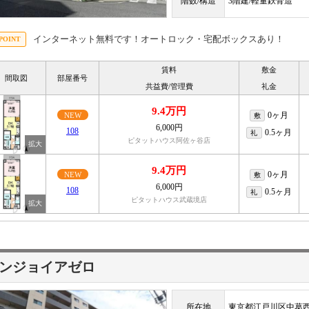
階数/構造
3階建/軽量鉄骨造
インターネット無料です！オートロック・宅配ボックスあり！
賃料
敷金
間取図
部屋番号
共益費/管理費
礼金
9.4万円
0ヶ月
NEW
敷
6,000円
108
0.5ヶ月
礼
ピタットハウス阿佐ヶ谷店
9.4万円
0ヶ月
NEW
敷
6,000円
108
0.5ヶ月
礼
ピタットハウス武蔵境店
ンジョイアゼロ
所在地
東京都江戸川区中葛