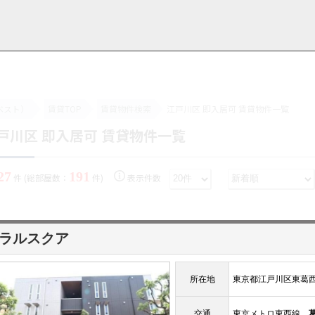
ベスト）
賃貸TOP
賃貸物件検索
江戸川区 即入居可 賃貸物件一覧
戸川区 即入居可 賃貸物件一覧
用情報
管理物件一覧
ご解約について
お知らせ・ブログ
お問い合わせ
LINEでお問い合わせ
お問い合わせ
27
191
件 (総部屋数：
件)
表示件数
ラルスクア
所在地
東京都江戸川区東葛
交通
東京メトロ東西線