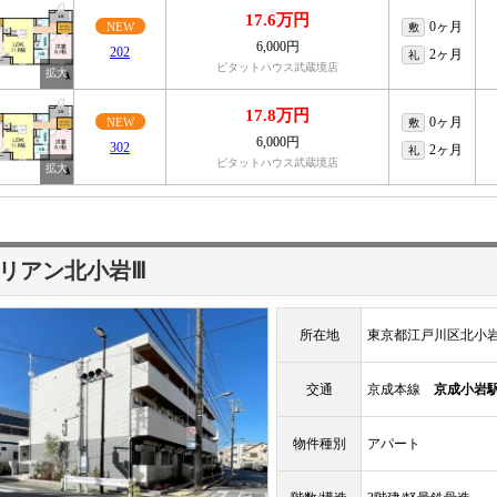
17.6万円
0ヶ月
NEW
敷
6,000円
202
2ヶ月
礼
ピタットハウス武蔵境店
17.8万円
0ヶ月
NEW
敷
6,000円
302
2ヶ月
礼
ピタットハウス武蔵境店
リアン北小岩Ⅲ
所在地
東京都江戸川区北小
交通
京成本線
京成小岩
物件種別
アパート