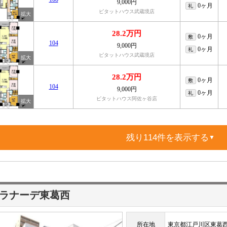
9,000円
0ヶ月
礼
ピタットハウス武蔵境店
28.2万円
0ヶ月
敷
104
9,000円
0ヶ月
礼
ピタットハウス武蔵境店
28.2万円
0ヶ月
敷
104
9,000円
0ヶ月
礼
ピタットハウス阿佐ヶ谷店
残り114件を表示する
▼
ラナーデ東葛西
所在地
東京都江戸川区東葛