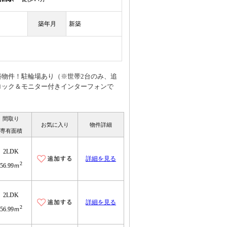
築年月
新築
物件！駐輪場あり（※世帯2台のみ、追
ロック＆モニター付きインターフォンで
間取り
お気に入り
物件詳細
専有面積
2LDK
詳細を見る
2
56.99ｍ
2LDK
詳細を見る
2
56.99ｍ