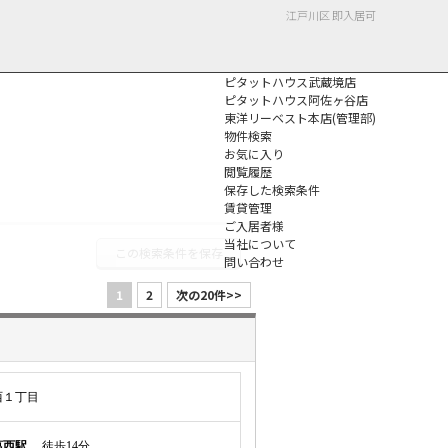
江戸川区 即入居可
ピタットハウス武蔵境店
ピタットハウス阿佐ヶ谷店
東洋リーベスト本店(管理部)
物件検索
お気に入り
閲覧履歴
保存した検索条件
個人情報保護方針
賃貸管理
ご入居者様
当社について
この検索条件を保存
問い合わせ
1
2
次の20件>>
西１丁目
葛西駅
徒歩14分