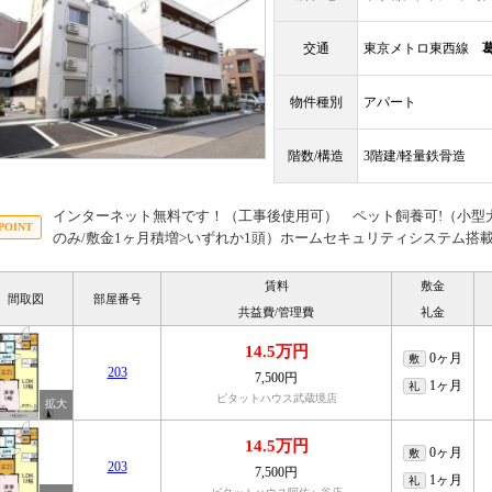
交通
東京メトロ東西線
物件種別
アパート
階数/構造
3階建/軽量鉄骨造
インターネット無料です！（工事後使用可） ペット飼養可!（小型犬又
のみ/敷金1ヶ月積増>いずれか1頭）ホームセキュリティシステム搭
賃料
敷金
間取図
部屋番号
共益費/管理費
礼金
14.5万円
0ヶ月
敷
203
7,500円
1ヶ月
礼
ピタットハウス武蔵境店
14.5万円
0ヶ月
敷
203
7,500円
1ヶ月
礼