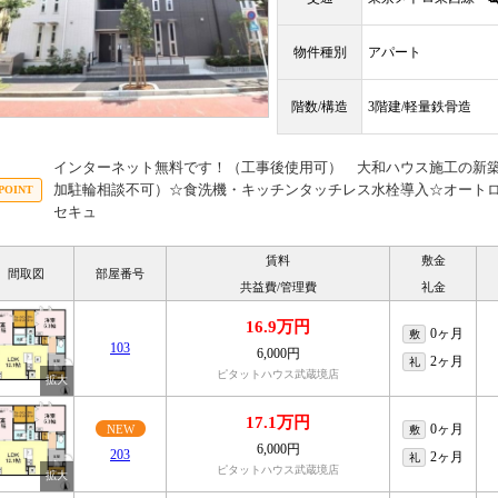
物件種別
アパート
階数/構造
3階建/軽量鉄骨造
インターネット無料です！（工事後使用可） 大和ハウス施工の新築
加駐輪相談不可）☆食洗機・キッチンタッチレス水栓導入☆オート
セキュ
賃料
敷金
間取図
部屋番号
共益費/管理費
礼金
16.9万円
0ヶ月
敷
103
6,000円
2ヶ月
礼
ピタットハウス武蔵境店
17.1万円
0ヶ月
NEW
敷
6,000円
203
2ヶ月
礼
ピタットハウス武蔵境店