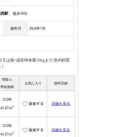
葛西駅
徒歩10分
築年月
2024年7月
は猫<成長時体重10kgまで/室内飼育
載！
間取り
お気に入り
物件詳細
専有面積
1LDK
詳細を見る
2
41.67ｍ
1LDK
詳細を見る
2
41.67ｍ