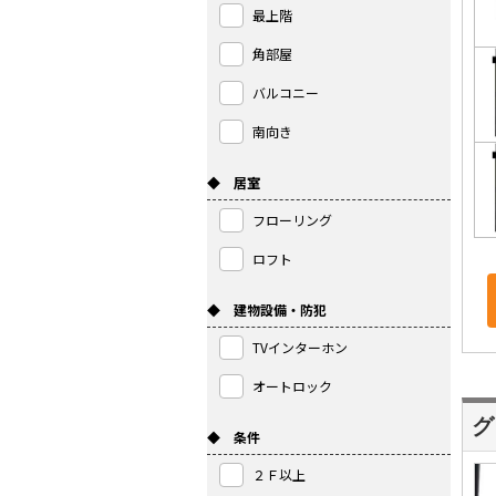
最上階
角部屋
バルコニー
南向き
◆ 居室
フローリング
ロフト
◆ 建物設備・防犯
TVインターホン
オートロック
グ
◆ 条件
２Ｆ以上