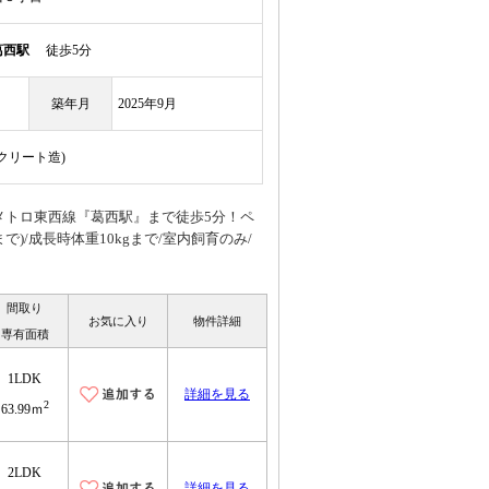
葛西駅
徒歩5分
築年月
2025年9月
ンクリート造)
メトロ東西線『葛西駅』まで徒歩5分！ペ
)/成長時体重10kgまで/室内飼育のみ/
間取り
お気に入り
物件詳細
専有面積
1LDK
詳細を見る
2
63.99ｍ
2LDK
詳細を見る