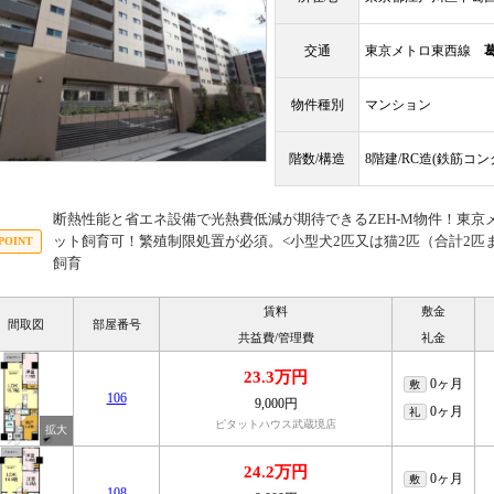
交通
東京メトロ東西線
物件種別
マンション
階数/構造
8階建/RC造(鉄筋コ
断熱性能と省エネ設備で光熱費低減が期待できるZEH‐M物件！東京
ット飼育可！繁殖制限処置が必須。<小型犬2匹又は猫2匹（合計2匹まで
飼育
賃料
敷金
間取図
部屋番号
共益費/管理費
礼金
23.3万円
0ヶ月
敷
106
9,000円
0ヶ月
礼
ピタットハウス武蔵境店
24.2万円
0ヶ月
敷
108