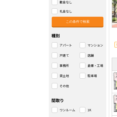
敷金なし
礼金なし
種別
アパート
マンション
戸建て
店舗
事務所
倉庫・工場
貸土地
駐車場
その他
間取り
ワンルーム
1K