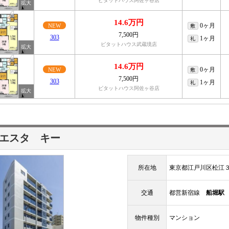
ピタットハウス阿佐ヶ谷店
14.6万円
0ヶ月
NEW
敷
7,500円
303
1ヶ月
礼
ピタットハウス武蔵境店
14.6万円
0ヶ月
NEW
敷
7,500円
303
1ヶ月
礼
ピタットハウス阿佐ヶ谷店
エスタ キー
所在地
東京都江戸川区松江
交通
都営新宿線
船堀駅
物件種別
マンション