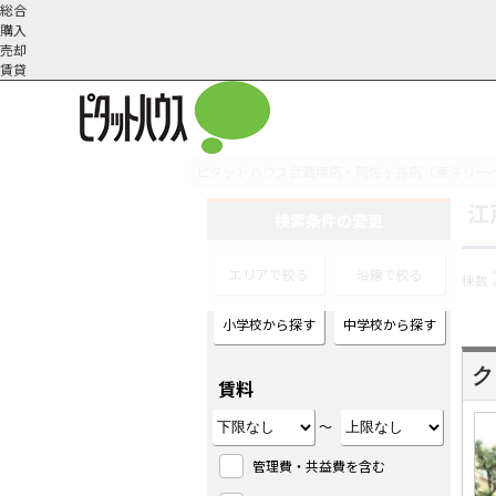
総合
購入
売却
賃貸
ピタットハウス武蔵境店・阿佐ヶ谷店（東洋リー
江
オーナー様へ
契約内容・更新等
会社概要
スタッフ紹介
賃貸業務内容
住まいのトラブル
採
検索条件の変更
エリアで絞る
沿線で絞る
棟数
小学校から探す
中学校から探す
ク
賃料
～
管理費・共益費を含む