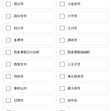
国立市
小金井市
国分寺市
小平市
狛江市
立川市
多摩市
調布市
西多摩郡日の出町
西多摩郡瑞穂町
西東京市
八王子市
羽村市
東久留米市
東村山市
東大和市
日野市
府中市