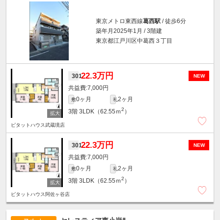
東京メトロ東西線
葛西駅
/ 徒歩6分
築年月2025年1月 / 3階建
東京都江戸川区中葛西３丁目
22.3万円
301
NEW
7,000円
0ヶ月
2ヶ月
敷
礼
2
3階
3LDK（62.55ｍ
）
ピタットハウス武蔵境店
22.3万円
301
NEW
7,000円
0ヶ月
2ヶ月
敷
礼
2
3階
3LDK（62.55ｍ
）
ピタットハウス阿佐ヶ谷店