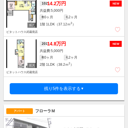
14.2万円
102
NEW
5,000円
0ヶ月
2ヶ月
敷
礼
2
1階
1LDK（37.12ｍ
）
ピタットハウス武蔵境店
14.8万円
201
NEW
5,000円
0ヶ月
2ヶ月
敷
礼
2
2階
1LDK（38.2ｍ
）
ピタットハウス武蔵境店
残り5件を表示する
▼
フローラＭ
アパート