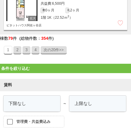
6,500円
0ヶ月
2ヶ月
敷
礼
2
1階
1K（22.52ｍ
）
ピタットハウス阿佐ヶ谷店
棟数
79
件 (総物件数：
354
件)
1
2
3
4
次の20件>>
条件を絞り込む
賃料
～
管理費・共益費込み