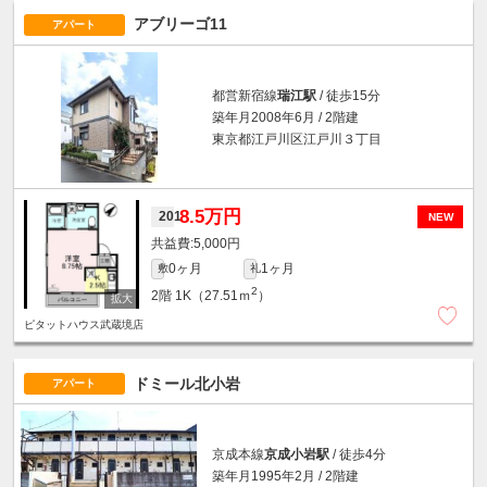
アブリーゴ11
アパート
都営新宿線
瑞江駅
/ 徒歩15分
築年月2008年6月 / 2階建
東京都江戸川区江戸川３丁目
8.5万円
201
NEW
5,000円
0ヶ月
1ヶ月
敷
礼
2
2階
1K（27.51ｍ
）
ピタットハウス武蔵境店
ドミール北小岩
アパート
京成本線
京成小岩駅
/ 徒歩4分
築年月1995年2月 / 2階建