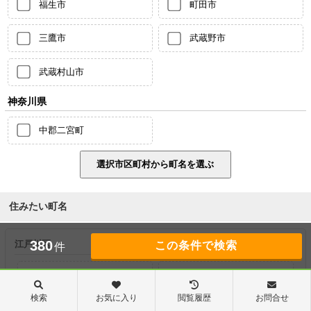
福生市
町田市
三鷹市
武蔵野市
武蔵村山市
神奈川県
中郡二宮町
住みたい町名
380
江戸川区
件
一之江
江戸川
検索
お気に入り
閲覧履歴
お問合せ
大杉
上篠崎