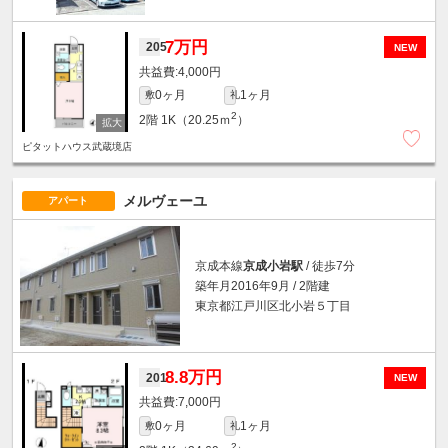
7万円
205
NEW
4,000円
0ヶ月
1ヶ月
敷
礼
2
2階
1K（20.25ｍ
）
ピタットハウス武蔵境店
メルヴェーユ
アパート
京成本線
京成小岩駅
/ 徒歩7分
築年月2016年9月 / 2階建
東京都江戸川区北小岩５丁目
8.8万円
201
NEW
7,000円
0ヶ月
1ヶ月
敷
礼
2