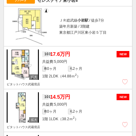
セレスティア東小岩Ⅱ
アパート
ＪＲ総武線
小岩駅
/ 徒歩7分
築年月新築 / 3階建
東京都江戸川区東小岩５丁目
17.6万円
103
NEW
5,000円
0ヶ月
2ヶ月
敷
礼
2
1階
2LDK（44.88ｍ
）
ピタットハウス武蔵境店
14.5万円
101
NEW
5,000円
0ヶ月
2ヶ月
敷
礼
2
1階
1LDK（38.2ｍ
）
ピタットハウス武蔵境店