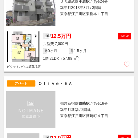
ＪＲ総武線
小岩駅
/ 徒歩24分
築年月2013年3月 / 3階建
東京都江戸川区東松本１丁目
12.5万円
102
NEW
7,000円
0ヶ月
1.5ヶ月
敷
礼
2
1階
2LDK（57.98ｍ
）
ピタットハウス武蔵境店
Ｏｌｉｖｅ・ＥＡ
アパート
都営新宿線
篠崎駅
/ 徒歩16分
築年月新築 / 2階建
東京都江戸川区篠崎町４丁目
12.9万円
103
NEW