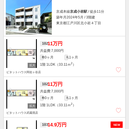
京成本線
京成小岩駅
/ 徒歩11分
築年月2024年5月 / 3階建
東京都江戸川区北小岩４丁目
11万円
102
7,000円
0ヶ月
1ヶ月
敷
礼
2
1階
1LDK（33.11ｍ
）
ピタットハウス阿佐ヶ谷店
11万円
102
7,000円
0ヶ月
1ヶ月
敷
礼
2
1階
1LDK（33.11ｍ
）
ピタットハウス武蔵境店
14.9万円
103
NEW