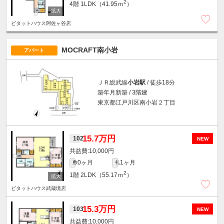
2
4階
1LDK（41.95ｍ
）
ピタットハウス阿佐ヶ谷店
MOCRAFT南小岩
アパート
ＪＲ総武線
小岩駅
/ 徒歩18分
築年月新築 / 3階建
東京都江戸川区南小岩２丁目
15.7万円
102
NEW
10,000円
0ヶ月
1ヶ月
敷
礼
2
1階
2LDK（55.17ｍ
）
ピタットハウス武蔵境店
15.3万円
103
NEW
10,000円