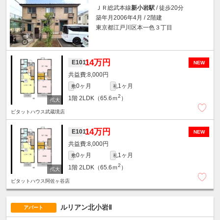
ＪＲ総武本線
新小岩駅
/ 徒歩20分
築年月2006年4月 / 2階建
東京都江戸川区本一色３丁目
14万円
E101
NEW
8,000円
0ヶ月
1ヶ月
敷
礼
2
1階
2LDK（65.6ｍ
）
ピタットハウス武蔵境店
14万円
E101
NEW
8,000円
0ヶ月
1ヶ月
敷
礼
2
1階
2LDK（65.6ｍ
）
ピタットハウス阿佐ヶ谷店
ルリアン北小岩Ⅱ
アパート