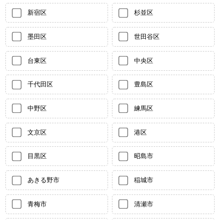
新宿区
杉並区
墨田区
世田谷区
台東区
中央区
千代田区
豊島区
中野区
練馬区
文京区
港区
目黒区
昭島市
あきる野市
稲城市
青梅市
清瀬市