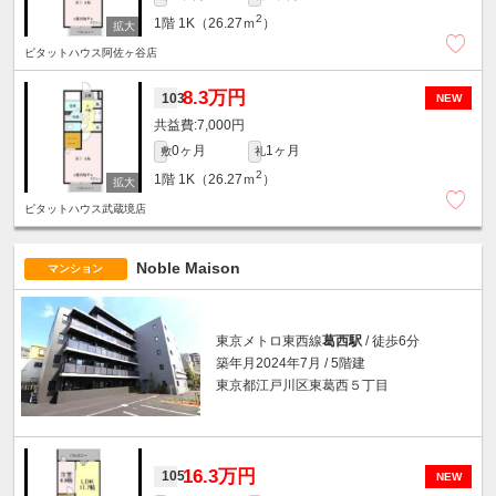
2
1階
1K（26.27ｍ
）
ピタットハウス阿佐ヶ谷店
8.3万円
103
NEW
7,000円
0ヶ月
1ヶ月
敷
礼
2
1階
1K（26.27ｍ
）
ピタットハウス武蔵境店
Noble Maison
マンション
東京メトロ東西線
葛西駅
/ 徒歩6分
築年月2024年7月 / 5階建
東京都江戸川区東葛西５丁目
16.3万円
105
NEW