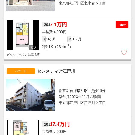
東京都江戸川区北小岩５丁目
7.1万円
203
NEW
4,000円
0ヶ月
1ヶ月
敷
礼
2
2階
1K（23.4ｍ
）
ピタットハウス武蔵境店
セレスティア江戸川
アパート
都営新宿線
瑞江駅
/ 徒歩16分
築年月2023年11月 / 3階建
東京都江戸川区江戸川２丁目
17.4万円
101
7,000円