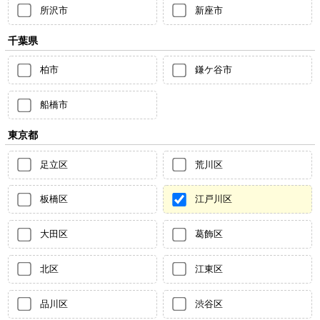
所沢市
新座市
千葉県
柏市
鎌ケ谷市
船橋市
東京都
足立区
荒川区
板橋区
江戸川区
大田区
葛飾区
北区
江東区
品川区
渋谷区