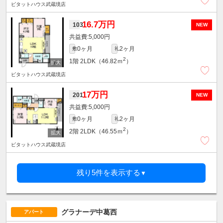
ピタットハウス武蔵境店
16.7万円
103
NEW
5,000円
0ヶ月
2ヶ月
敷
礼
2
1階
2LDK（46.82ｍ
）
ピタットハウス武蔵境店
17万円
201
NEW
5,000円
0ヶ月
2ヶ月
敷
礼
2
2階
2LDK（46.55ｍ
）
ピタットハウス武蔵境店
残り5件を表示する
▼
グラナーデ中葛西
アパート