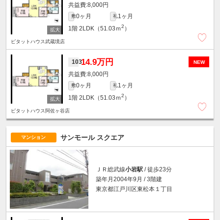
8,000円
0ヶ月
1ヶ月
敷
礼
2
1階
2LDK（51.03ｍ
）
ピタットハウス武蔵境店
14.9万円
103
NEW
8,000円
0ヶ月
1ヶ月
敷
礼
2
1階
2LDK（51.03ｍ
）
ピタットハウス阿佐ヶ谷店
サンモール スクエア
マンション
ＪＲ総武線
小岩駅
/ 徒歩23分
築年月2004年9月 / 3階建
東京都江戸川区東松本１丁目