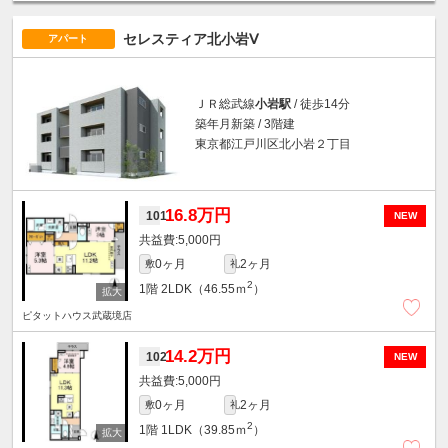
セレスティア北小岩Ⅴ
アパート
ＪＲ総武線
小岩駅
/ 徒歩14分
築年月新築 / 3階建
東京都江戸川区北小岩２丁目
16.8万円
101
NEW
5,000円
0ヶ月
2ヶ月
敷
礼
2
1階
2LDK（46.55ｍ
）
ピタットハウス武蔵境店
14.2万円
102
NEW
5,000円
0ヶ月
2ヶ月
敷
礼
2
1階
1LDK（39.85ｍ
）