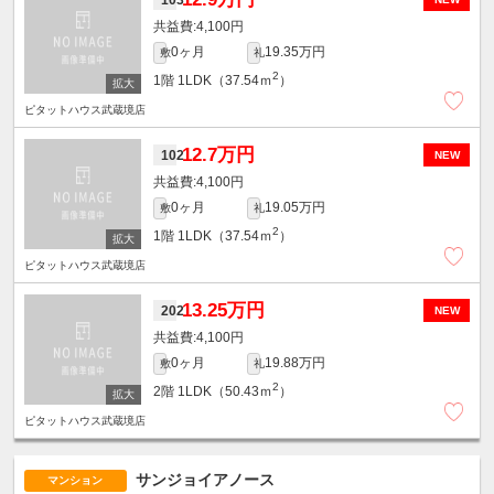
4,100円
0ヶ月
19.35万円
敷
礼
2
1階
1LDK（37.54ｍ
）
ピタットハウス武蔵境店
12.7万円
102
NEW
4,100円
0ヶ月
19.05万円
敷
礼
2
1階
1LDK（37.54ｍ
）
ピタットハウス武蔵境店
13.25万円
202
NEW
4,100円
0ヶ月
19.88万円
敷
礼
2
2階
1LDK（50.43ｍ
）
ピタットハウス武蔵境店
サンジョイアノース
マンション