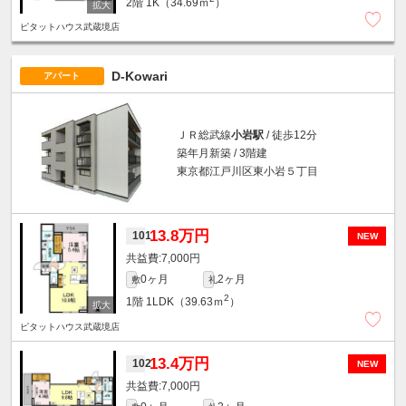
2階
1K（34.69ｍ
）
ピタットハウス武蔵境店
D-Kowari
アパート
ＪＲ総武線
小岩駅
/ 徒歩12分
築年月新築 / 3階建
東京都江戸川区東小岩５丁目
13.8万円
101
NEW
7,000円
0ヶ月
2ヶ月
敷
礼
2
1階
1LDK（39.63ｍ
）
ピタットハウス武蔵境店
13.4万円
102
NEW
7,000円