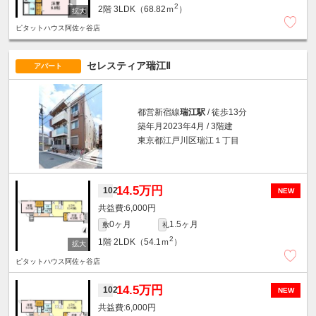
2
2階
3LDK（68.82ｍ
）
ピタットハウス阿佐ヶ谷店
セレスティア瑞江Ⅱ
アパート
都営新宿線
瑞江駅
/ 徒歩13分
築年月2023年4月 / 3階建
東京都江戸川区瑞江１丁目
14.5万円
102
NEW
6,000円
0ヶ月
1.5ヶ月
敷
礼
2
1階
2LDK（54.1ｍ
）
ピタットハウス阿佐ヶ谷店
14.5万円
102
NEW
6,000円