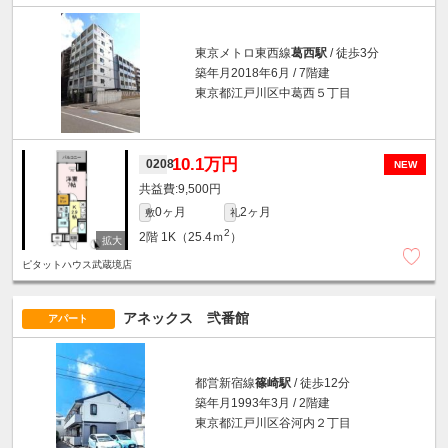
東京メトロ東西線
葛西駅
/ 徒歩3分
築年月2018年6月 / 7階建
東京都江戸川区中葛西５丁目
10.1万円
0208
NEW
9,500円
0ヶ月
2ヶ月
敷
礼
2
2階
1K（25.4ｍ
）
ピタットハウス武蔵境店
アネックス 弐番館
アパート
都営新宿線
篠崎駅
/ 徒歩12分
築年月1993年3月 / 2階建
東京都江戸川区谷河内２丁目