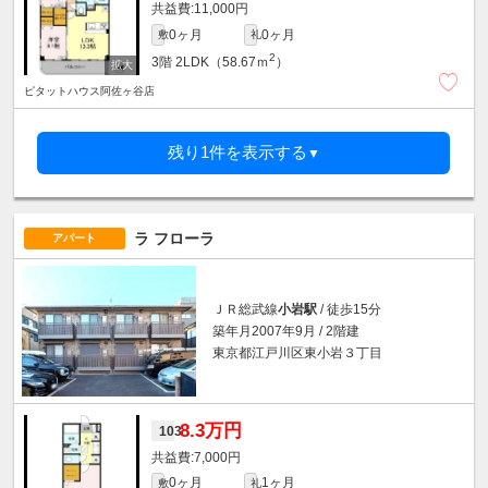
11,000円
0ヶ月
0ヶ月
敷
礼
2
3階
2LDK（58.67ｍ
）
ピタットハウス阿佐ヶ谷店
残り1件を表示する
▼
ラ フローラ
アパート
ＪＲ総武線
小岩駅
/ 徒歩15分
築年月2007年9月 / 2階建
東京都江戸川区東小岩３丁目
8.3万円
103
7,000円
0ヶ月
1ヶ月
敷
礼