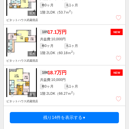
0ヶ月
1ヶ月
敷
礼
2
1階
2LDK（53.7ｍ
）
ピタットハウス武蔵境店
17.1万円
105
NEW
10,000円
0ヶ月
1ヶ月
敷
礼
2
1階
2LDK（60.18ｍ
）
ピタットハウス武蔵境店
18.7万円
106
NEW
10,000円
0ヶ月
1ヶ月
敷
礼
2
1階
2LDK（66.27ｍ
）
ピタットハウス武蔵境店
残り14件を表示する
▼