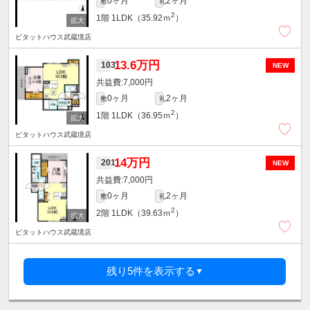
0ヶ月
2ヶ月
敷
礼
2
1階
1LDK（35.92ｍ
）
ピタットハウス武蔵境店
13.6万円
103
NEW
7,000円
0ヶ月
2ヶ月
敷
礼
2
1階
1LDK（36.95ｍ
）
ピタットハウス武蔵境店
14万円
201
NEW
7,000円
0ヶ月
2ヶ月
敷
礼
2
2階
1LDK（39.63ｍ
）
ピタットハウス武蔵境店
残り5件を表示する
▼