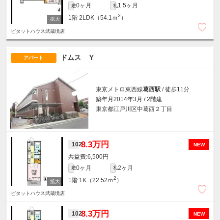
0ヶ月
1.5ヶ月
敷
礼
2
1階
2LDK（54.1ｍ
）
ピタットハウス武蔵境店
ドムス Ｙ
アパート
東京メトロ東西線
葛西駅
/ 徒歩11分
築年月2014年3月 / 2階建
東京都江戸川区中葛西２丁目
8.3万円
102
NEW
6,500円
0ヶ月
2ヶ月
敷
礼
2
1階
1K（22.52ｍ
）
ピタットハウス武蔵境店
8.3万円
102
NEW