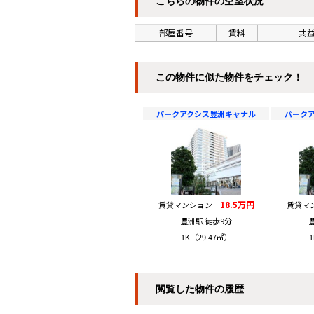
こちらの物件の空室状況
部屋番号
賃料
共益
この物件に似た物件をチェック！
パークアクシス豊洲キャナル
パーク
18.5万円
賃貸マンション
賃貸マ
豊洲駅 徒歩9分
1K（29.47㎡）
1
閲覧した物件の履歴