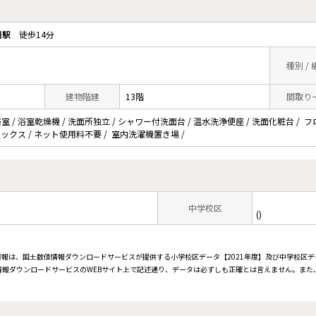
洲駅
徒歩14分
種別 /
建物階建
13階
間取り
 / 浴室乾燥機 / 洗面所独立 / シャワー付洗面台 / 温水洗浄便座 / 洗面化粧台 / フ
配ボックス / ネット使用料不要 / 室内洗濯機置き場 /
中学校区
()
情報は、国土数値情報ダウンロードサービスが提供する小学校区データ【2021年度】及び中学校区デ
報ダウンロードサービスのWEBサイト上で記述通り、データは必ずしも正確とは言えません。また、