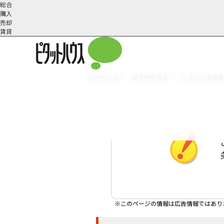
総合
購入
売却
賃貸
TOPページ
賃貸物件検索
江東区の賃貸情
オーナー様へ
契約内容・更新等
会社概要
スタッフ紹介
賃貸業務内容
住まいのトラブル
採
※このページの情報は広告情報ではあり