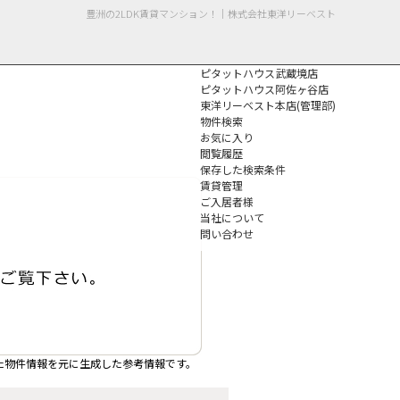
豊洲の2LDK賃貸マンション！｜株式会社東洋リーベスト
ピタットハウス武蔵境店
ピタットハウス阿佐ヶ谷店
東洋リーベスト本店(管理部)
物件検索
お気に入り
閲覧履歴
保存した検索条件
個人情報保護方針
賃貸管理
ご入居者様
当社について
問い合わせ
た物件情報を元に生成した参考情報です。