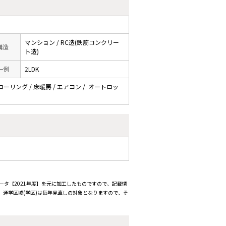
マンション / RC造(鉄筋コンクリー
 構造
ト造)
一例
2LDK
ローリング / 床暖房 / エアコン / オートロッ
ータ【2021年度】を元に加工したものですので、記載情
通学区域(学区)は毎年見直しの対象となりますので、そ