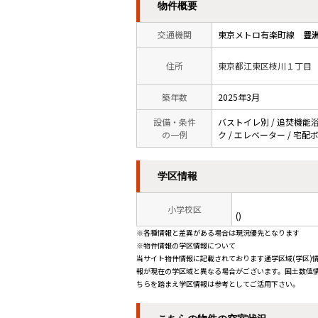
物件概要
交通機関
東京メトロ有楽町線
豊
住所
東京都江東区枝川１丁目
築年数
2025年3月
設備・条件
バストイレ別 / 追焚機能浴室
の一例
ク / エレベーター / 宅
学区情報
小学校区
()
※各種情報と差異がある場合は現況優先となります
※物件情報の学区情報について
当サイト物件情報に記載されております通学区域(学区)
報が現在の学区域と異なる場合がございます。国土数値情
ちらを踏まえ学区情報は参考としてご活用下さい。