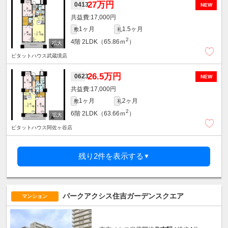
27万円
0413
NEW
17,000円
1ヶ月
1.5ヶ月
敷
礼
2
4階
2LDK（65.86ｍ
）
ピタットハウス武蔵境店
26.5万円
0623
NEW
17,000円
1ヶ月
2ヶ月
敷
礼
2
6階
2LDK（63.66ｍ
）
ピタットハウス阿佐ヶ谷店
残り2件を表示する
▼
パークアクシス住吉ガーデンスクエア
マンション