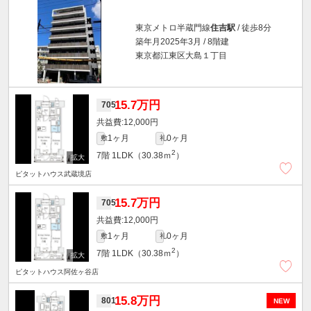
東京メトロ半蔵門線
住吉駅
/ 徒歩8分
築年月2025年3月 / 8階建
東京都江東区大島１丁目
15.7万円
705
12,000円
1ヶ月
0ヶ月
敷
礼
2
7階
1LDK（30.38ｍ
）
ピタットハウス武蔵境店
15.7万円
705
12,000円
1ヶ月
0ヶ月
敷
礼
2
7階
1LDK（30.38ｍ
）
ピタットハウス阿佐ヶ谷店
15.8万円
801
NEW