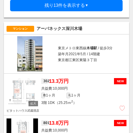
残り13件を表示する
▼
アーバネックス深川木場
マンション
東京メトロ東西線
木場駅
/ 徒歩3分
築年月2021年5月 / 14階建
東京都江東区東陽３丁目
13.3万円
302
NEW
10,000円
1ヶ月
1ヶ月
敷
礼
2
3階
1DK（25.25ｍ
）
ピタットハウス武蔵境店
13.8万円
801
NEW
10,000円