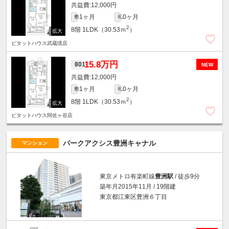
12,000円
1ヶ月
0ヶ月
敷
礼
2
8階
1LDK（30.53ｍ
）
ピタットハウス武蔵境店
15.8万円
801
NEW
12,000円
1ヶ月
0ヶ月
敷
礼
2
8階
1LDK（30.53ｍ
）
ピタットハウス阿佐ヶ谷店
パークアクシス豊洲キャナル
マンション
東京メトロ有楽町線
豊洲駅
/ 徒歩9分
築年月2015年11月 / 19階建
東京都江東区豊洲６丁目