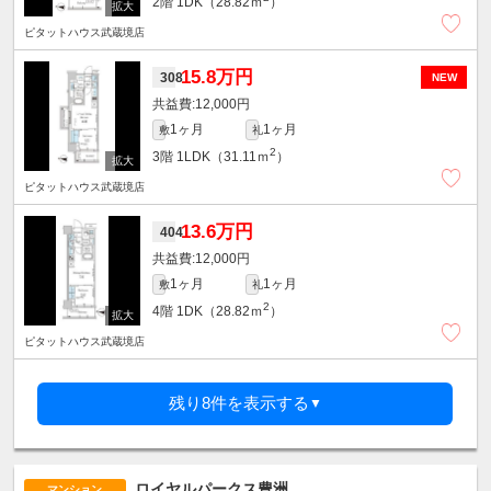
2階
1DK（28.82ｍ
）
ピタットハウス武蔵境店
15.8万円
308
NEW
12,000円
1ヶ月
1ヶ月
敷
礼
2
3階
1LDK（31.11ｍ
）
ピタットハウス武蔵境店
13.6万円
404
12,000円
1ヶ月
1ヶ月
敷
礼
2
4階
1DK（28.82ｍ
）
ピタットハウス武蔵境店
残り8件を表示する
▼
ロイヤルパークス豊洲
マンション