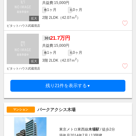
15,000円
1ヶ月
0ヶ月
敷
礼
2
2階
2LDK（42.07ｍ
）
ピタットハウス武蔵境店
21.7万円
301
15,000円
1ヶ月
0ヶ月
敷
礼
2
3階
2LDK（42.07ｍ
）
ピタットハウス武蔵境店
残り21件を表示する
▼
パークアクシス木場
マンション
東京メトロ東西線
木場駅
/ 徒歩2分
築年月2014年7月 / 13階建