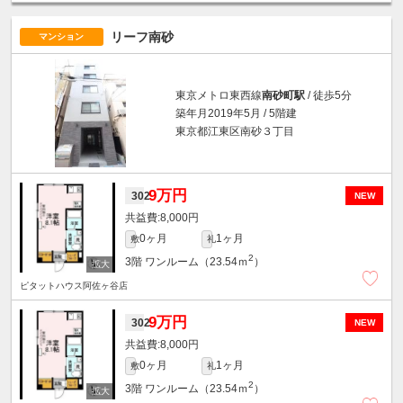
リーフ南砂
マンション
東京メトロ東西線
南砂町駅
/ 徒歩5分
築年月2019年5月 / 5階建
東京都江東区南砂３丁目
9万円
302
NEW
8,000円
0ヶ月
1ヶ月
敷
礼
2
3階
ワンルーム（23.54ｍ
）
ピタットハウス阿佐ヶ谷店
9万円
302
NEW
8,000円
0ヶ月
1ヶ月
敷
礼
2
3階
ワンルーム（23.54ｍ
）