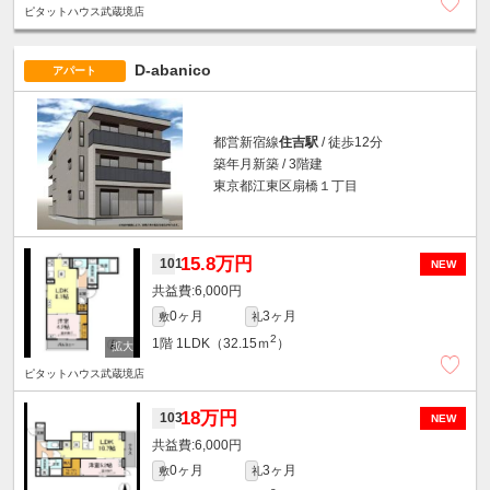
ピタットハウス武蔵境店
D-abanico
アパート
都営新宿線
住吉駅
/ 徒歩12分
築年月新築 / 3階建
東京都江東区扇橋１丁目
15.8万円
101
NEW
6,000円
0ヶ月
3ヶ月
敷
礼
2
1階
1LDK（32.15ｍ
）
ピタットハウス武蔵境店
18万円
103
NEW
6,000円
0ヶ月
3ヶ月
敷
礼