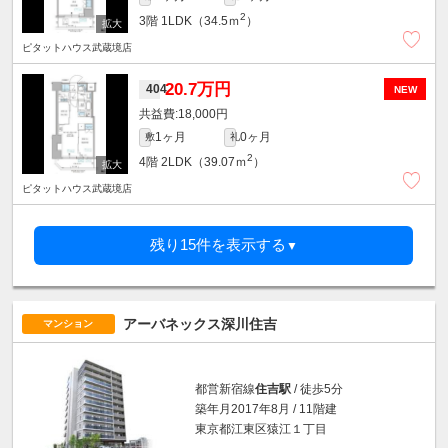
2
3階
1LDK（34.5ｍ
）
ピタットハウス武蔵境店
20.7万円
404
NEW
18,000円
1ヶ月
0ヶ月
敷
礼
2
4階
2LDK（39.07ｍ
）
ピタットハウス武蔵境店
残り15件を表示する
▼
アーバネックス深川住吉
マンション
都営新宿線
住吉駅
/ 徒歩5分
築年月2017年8月 / 11階建
東京都江東区猿江１丁目