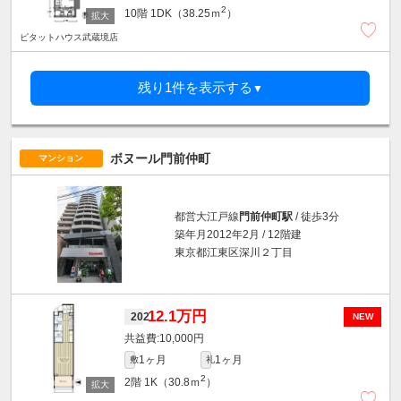
2
10階
1DK（38.25ｍ
）
ピタットハウス武蔵境店
残り1件を表示する
▼
ボヌール門前仲町
マンション
都営大江戸線
門前仲町駅
/ 徒歩3分
築年月2012年2月 / 12階建
東京都江東区深川２丁目
12.1万円
202
NEW
10,000円
1ヶ月
1ヶ月
敷
礼
2
2階
1K（30.8ｍ
）