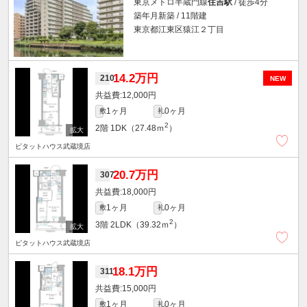
東京メトロ半蔵門線
住吉駅
/ 徒歩4分
築年月新築 / 11階建
東京都江東区猿江２丁目
14.2万円
210
NEW
12,000円
1ヶ月
0ヶ月
敷
礼
2
2階
1DK（27.48ｍ
）
ピタットハウス武蔵境店
20.7万円
307
18,000円
1ヶ月
0ヶ月
敷
礼
2
3階
2LDK（39.32ｍ
）
ピタットハウス武蔵境店
18.1万円
311
15,000円
1ヶ月
0ヶ月
敷
礼