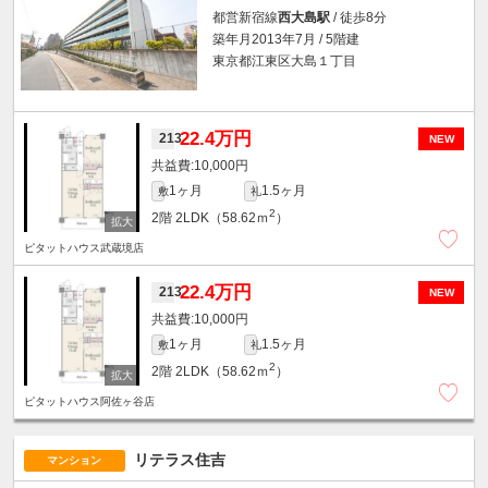
都営新宿線
西大島駅
/ 徒歩8分
築年月2013年7月 / 5階建
東京都江東区大島１丁目
22.4万円
213
NEW
10,000円
1ヶ月
1.5ヶ月
敷
礼
2
2階
2LDK（58.62ｍ
）
ピタットハウス武蔵境店
22.4万円
213
NEW
10,000円
1ヶ月
1.5ヶ月
敷
礼
2
2階
2LDK（58.62ｍ
）
ピタットハウス阿佐ヶ谷店
リテラス住吉
マンション