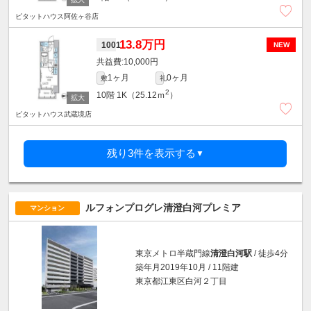
ピタットハウス阿佐ヶ谷店
13.8万円
1001
NEW
10,000円
1ヶ月
0ヶ月
敷
礼
2
10階
1K（25.12ｍ
）
ピタットハウス武蔵境店
残り3件を表示する
▼
ルフォンプログレ清澄白河プレミア
マンション
東京メトロ半蔵門線
清澄白河駅
/ 徒歩4分
築年月2019年10月 / 11階建
東京都江東区白河２丁目