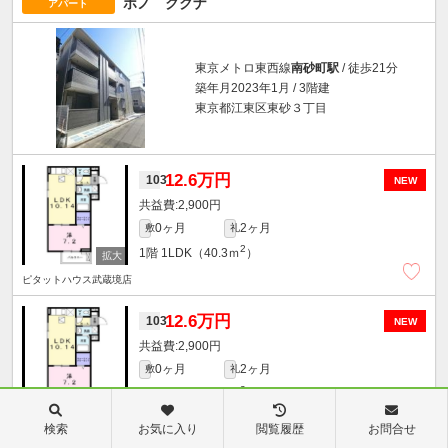
ポノ ククナ
アパート
東京メトロ東西線
南砂町駅
/ 徒歩21分
築年月2023年1月 / 3階建
東京都江東区東砂３丁目
12.6万円
103
NEW
2,900円
0ヶ月
2ヶ月
敷
礼
2
1階
1LDK（40.3ｍ
）
ピタットハウス武蔵境店
12.6万円
103
NEW
2,900円
0ヶ月
2ヶ月
敷
礼
2
1階
1LDK（40.3ｍ
）
ピタットハウス阿佐ヶ谷店
検索
お気に入り
閲覧履歴
お問合せ