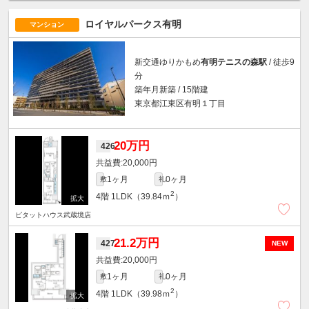
ロイヤルパークス有明
マンション
新交通ゆりかもめ
有明テニスの森駅
/ 徒歩9
分
築年月新築 / 15階建
東京都江東区有明１丁目
20万円
426
20,000円
1ヶ月
0ヶ月
敷
礼
2
4階
1LDK（39.84ｍ
）
ピタットハウス武蔵境店
21.2万円
427
NEW
20,000円
1ヶ月
0ヶ月
敷
礼
2
4階
1LDK（39.98ｍ
）