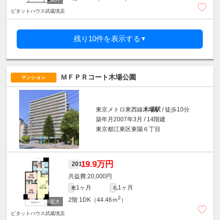
ピタットハウス武蔵境店
残り10件を表示する
▼
ＭＦＰＲコート木場公園
マンション
東京メトロ東西線
木場駅
/ 徒歩10分
築年月2007年3月 / 14階建
東京都江東区東陽６丁目
19.9万円
201
20,000円
1ヶ月
1ヶ月
敷
礼
2
2階
1DK（44.46ｍ
）
ピタットハウス武蔵境店