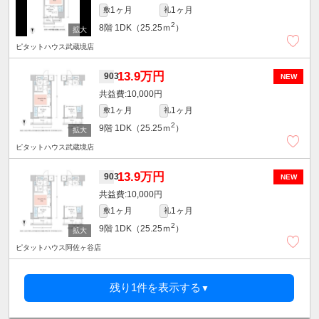
1ヶ月
1ヶ月
敷
礼
2
8階
1DK（25.25ｍ
）
ピタットハウス武蔵境店
13.9万円
903
NEW
10,000円
1ヶ月
1ヶ月
敷
礼
2
9階
1DK（25.25ｍ
）
ピタットハウス武蔵境店
13.9万円
903
NEW
10,000円
1ヶ月
1ヶ月
敷
礼
2
9階
1DK（25.25ｍ
）
ピタットハウス阿佐ヶ谷店
残り1件を表示する
▼