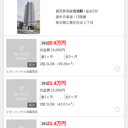
都営新宿線
住吉駅
/ 徒歩2分
築年月新築 / 13階建
東京都江東区住吉２丁目
20.9万円
202
15,000円
1ヶ月
0ヶ月
敷
礼
2
2階
2LDK（39.28ｍ
）
ピタットハウス武蔵境店
21.4万円
203
15,000円
1ヶ月
0ヶ月
敷
礼
2
2階
2LDK（42.07ｍ
）
ピタットハウス武蔵境店
21.4万円
201