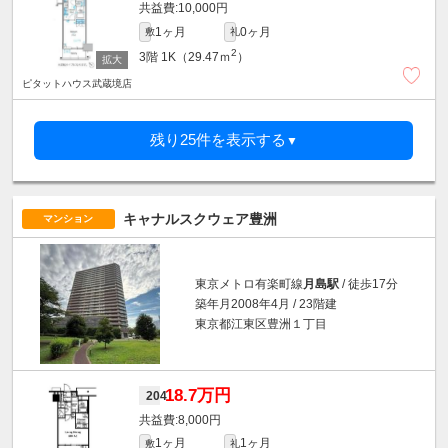
10,000円
1ヶ月
0ヶ月
敷
礼
2
3階
1K（29.47ｍ
）
ピタットハウス武蔵境店
残り25件を表示する
▼
キャナルスクウェア豊洲
マンション
東京メトロ有楽町線
月島駅
/ 徒歩17分
築年月2008年4月 / 23階建
東京都江東区豊洲１丁目
18.7万円
204
8,000円
1ヶ月
1ヶ月
敷
礼