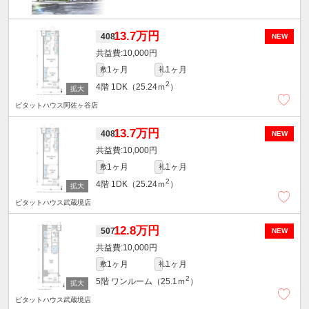
13.7万円
408
NEW
10,000円
1ヶ月
1ヶ月
敷
礼
2
4階
1DK（25.24ｍ
）
ピタットハウス阿佐ヶ谷店
13.7万円
408
NEW
10,000円
1ヶ月
1ヶ月
敷
礼
2
4階
1DK（25.24ｍ
）
ピタットハウス武蔵境店
12.8万円
507
NEW
10,000円
1ヶ月
1ヶ月
敷
礼
2
5階
ワンルーム（25.1ｍ
）
ピタットハウス武蔵境店