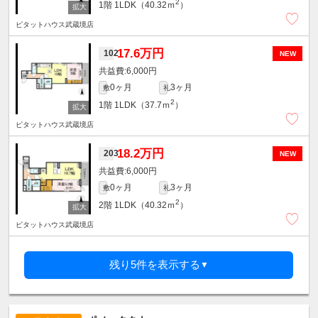
2
1階
1LDK（40.32ｍ
）
ピタットハウス武蔵境店
17.6万円
102
NEW
6,000円
0ヶ月
3ヶ月
敷
礼
2
1階
1LDK（37.7ｍ
）
ピタットハウス武蔵境店
18.2万円
203
NEW
6,000円
0ヶ月
3ヶ月
敷
礼
2
2階
1LDK（40.32ｍ
）
ピタットハウス武蔵境店
残り5件を表示する
▼