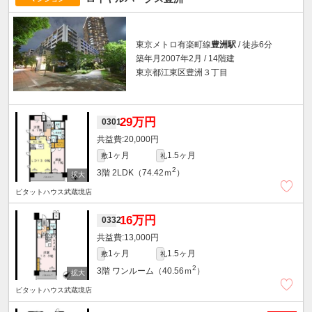
東京メトロ有楽町線
豊洲駅
/ 徒歩6分
築年月2007年2月 / 14階建
東京都江東区豊洲３丁目
29万円
0301
20,000円
1ヶ月
1.5ヶ月
敷
礼
2
3階
2LDK（74.42ｍ
）
ピタットハウス武蔵境店
16万円
0332
13,000円
1ヶ月
1.5ヶ月
敷
礼
2
3階
ワンルーム（40.56ｍ
）
ピタットハウス武蔵境店