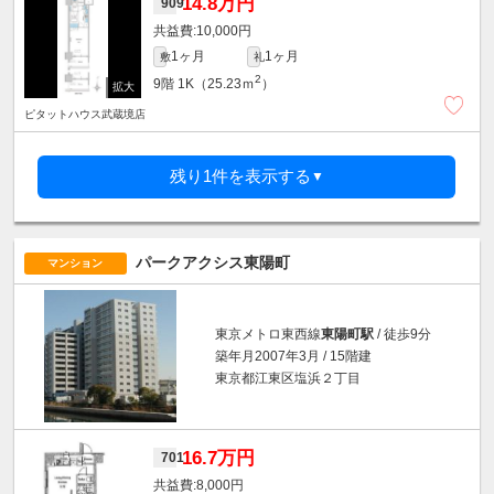
14.8万円
909
10,000円
1ヶ月
1ヶ月
敷
礼
2
9階
1K（25.23ｍ
）
ピタットハウス武蔵境店
残り1件を表示する
▼
パークアクシス東陽町
マンション
東京メトロ東西線
東陽町駅
/ 徒歩9分
築年月2007年3月 / 15階建
東京都江東区塩浜２丁目
16.7万円
701
8,000円