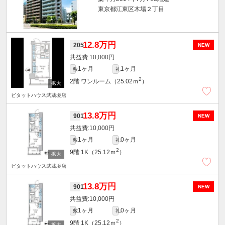
東京都江東区木場２丁目
12.8万円
205
NEW
10,000円
1ヶ月
1ヶ月
敷
礼
2
2階
ワンルーム（25.02ｍ
）
ピタットハウス武蔵境店
13.8万円
901
NEW
10,000円
1ヶ月
0ヶ月
敷
礼
2
9階
1K（25.12ｍ
）
ピタットハウス武蔵境店
13.8万円
901
NEW
10,000円
1ヶ月
0ヶ月
敷
礼
2
9階
1K（25.12ｍ
）