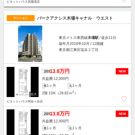
ピタットハウス武蔵境店
パークアクシス木場キャナル ウエスト
マンション
東京メトロ東西線
木場駅
/ 徒歩11分
築年月2018年10月 / 12階建
東京都江東区塩浜２丁目
13.8万円
205
NEW
12,000円
1ヶ月
1ヶ月
敷
礼
2
2階
1DK（28.82ｍ
）
ピタットハウス阿佐ヶ谷店
13.8万円
205
NEW
12,000円
1ヶ月
1ヶ月
敷
礼
2