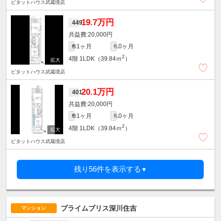
ピタットハウス武蔵境店
19.7万円
449
20,000円
1ヶ月
0ヶ月
敷
礼
2
4階
1LDK（39.84ｍ
）
ピタットハウス武蔵境店
20.1万円
401
20,000円
1ヶ月
0ヶ月
敷
礼
2
4階
1LDK（39.84ｍ
）
ピタットハウス武蔵境店
残り56件を表示する
▼
プライムブリス深川住吉
マンション