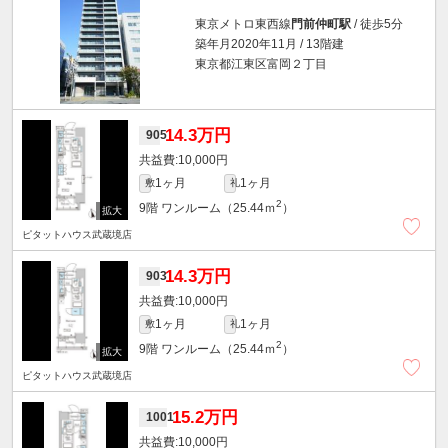
東京メトロ東西線
門前仲町駅
/ 徒歩5分
築年月2020年11月 / 13階建
東京都江東区富岡２丁目
14.3万円
905
10,000円
1ヶ月
1ヶ月
敷
礼
2
9階
ワンルーム（25.44ｍ
）
ピタットハウス武蔵境店
14.3万円
903
10,000円
1ヶ月
1ヶ月
敷
礼
2
9階
ワンルーム（25.44ｍ
）
ピタットハウス武蔵境店
15.2万円
1001
10,000円