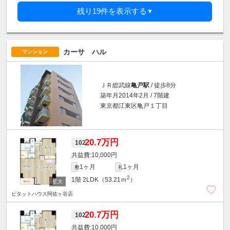
残り19件を表示する
▼
カーサ ハル
マンション
ＪＲ総武線
亀戸駅
/ 徒歩8分
築年月2014年2月 / 7階建
東京都江東区亀戸１丁目
20.7万円
102
10,000円
1ヶ月
1ヶ月
敷
礼
2
1階
2LDK（53.21ｍ
）
ピタットハウス阿佐ヶ谷店
20.7万円
102
10,000円