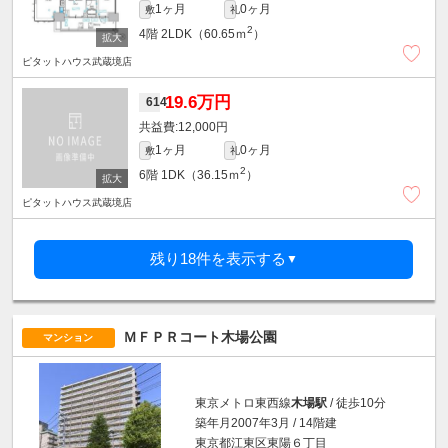
1ヶ月
0ヶ月
敷
礼
2
4階
2LDK（60.65ｍ
）
ピタットハウス武蔵境店
19.6万円
614
12,000円
1ヶ月
0ヶ月
敷
礼
2
6階
1DK（36.15ｍ
）
ピタットハウス武蔵境店
残り18件を表示する
▼
ＭＦＰＲコート木場公園
マンション
東京メトロ東西線
木場駅
/ 徒歩10分
築年月2007年3月 / 14階建
東京都江東区東陽６丁目