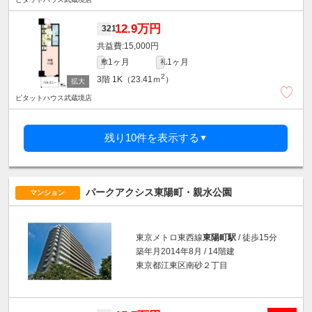
12.9万円
321
15,000円
1ヶ月
1ヶ月
敷
礼
2
3階
1K（23.41ｍ
）
ピタットハウス武蔵境店
残り10件を表示する
▼
パークアクシス東陽町・親水公園
マンション
東京メトロ東西線
東陽町駅
/ 徒歩15分
築年月2014年8月 / 14階建
東京都江東区南砂２丁目