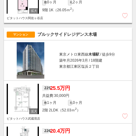
0ヶ月
2ヶ月
敷
礼
2
9階
1K（26.05ｍ
）
ピタットハウス阿佐ヶ谷店
ブルックサイドレジデンス木場
マンション
東京メトロ東西線
木場駅
/ 徒歩9分
築年月2026年3月 / 18階建
東京都江東区塩浜２丁目
25.5万円
225
30,000円
1ヶ月
0ヶ月
敷
礼
2
2階
2LDK（52.03ｍ
）
ピタットハウス武蔵境店
20.4万円
226