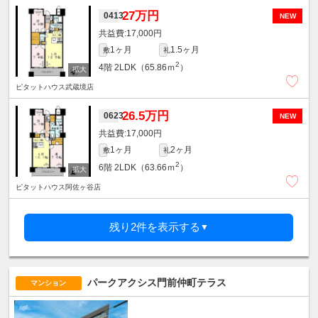
27万円
0413
NEW
17,000円
1ヶ月
1.5ヶ月
敷
礼
2
4階
2LDK（65.86ｍ
）
ピタットハウス武蔵境店
26.5万円
0623
NEW
17,000円
1ヶ月
2ヶ月
敷
礼
2
6階
2LDK（63.66ｍ
）
ピタットハウス阿佐ヶ谷店
残り2件を表示する
▼
パークアクシス門前仲町テラス
マンション