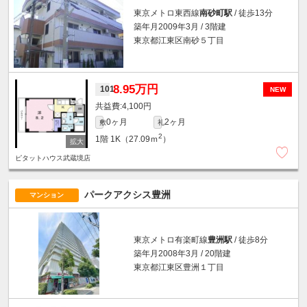
東京メトロ東西線
南砂町駅
/ 徒歩13分
築年月2009年3月 / 3階建
東京都江東区南砂５丁目
8.95万円
101
NEW
4,100円
0ヶ月
2ヶ月
敷
礼
2
1階
1K（27.09ｍ
）
ピタットハウス武蔵境店
パークアクシス豊洲
マンション
東京メトロ有楽町線
豊洲駅
/ 徒歩8分
築年月2008年3月 / 20階建
東京都江東区豊洲１丁目