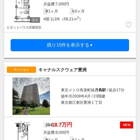
7,000円
1ヶ月
0ヶ月
敷
礼
2
4階
1LDK（58.21ｍ
）
ピタットハウス武蔵境店
残り15件を表示する
▼
キャナルスクウェア豊洲
マンション
東京メトロ有楽町線
月島駅
/ 徒歩17分
築年月2008年4月 / 23階建
東京都江東区豊洲１丁目
18.7万円
204
NEW
8,000円
1ヶ月
1ヶ月
敷
礼