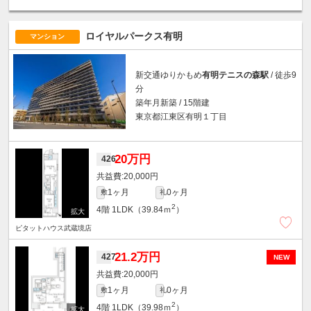
ロイヤルパークス有明
マンション
新交通ゆりかもめ
有明テニスの森駅
/ 徒歩9
分
築年月新築 / 15階建
東京都江東区有明１丁目
20万円
426
20,000円
1ヶ月
0ヶ月
敷
礼
2
4階
1LDK（39.84ｍ
）
ピタットハウス武蔵境店
21.2万円
427
NEW
20,000円
1ヶ月
0ヶ月
敷
礼
2
4階
1LDK（39.98ｍ
）