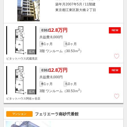
築年月2007年5月 / 11階建
東京都江東区新大橋２丁目
12.8万円
0302
NEW
8,000円
1ヶ月
0ヶ月
敷
礼
2
3階
ワンルーム（30.53ｍ
）
ピタットハウス武蔵境店
12.8万円
0302
NEW
8,000円
1ヶ月
0ヶ月
敷
礼
2
3階
ワンルーム（30.53ｍ
）
ピタットハウス阿佐ヶ谷店
フェリエーラ南砂弐番館
マンション