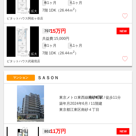
1ヶ月
1ヶ月
敷
礼
2
7階
1DK（26.44ｍ
）
ピタットハウス阿佐ヶ谷店
15万円
707
NEW
15,000円
1ヶ月
1ヶ月
敷
礼
2
7階
1DK（26.44ｍ
）
ピタットハウス武蔵境店
ＳＡＳＯＮ
マンション
東京メトロ東西線
南砂町駅
/ 徒歩11分
築年月2024年6月 / 11階建
東京都江東区南砂４丁目
11万円
802
NEW