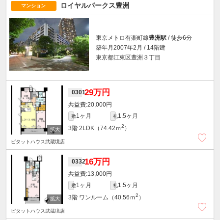
ロイヤルパークス豊洲
マンション
東京メトロ有楽町線
豊洲駅
/ 徒歩6分
築年月2007年2月 / 14階建
東京都江東区豊洲３丁目
29万円
0301
20,000円
1ヶ月
1.5ヶ月
敷
礼
2
3階
2LDK（74.42ｍ
）
ピタットハウス武蔵境店
16万円
0332
13,000円
1ヶ月
1.5ヶ月
敷
礼
2
3階
ワンルーム（40.56ｍ
）
ピタットハウス武蔵境店