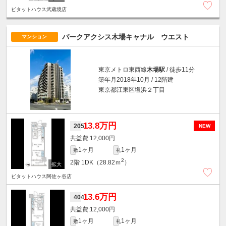
ピタットハウス武蔵境店
パークアクシス木場キャナル ウエスト
マンション
東京メトロ東西線
木場駅
/ 徒歩11分
築年月2018年10月 / 12階建
東京都江東区塩浜２丁目
13.8万円
205
NEW
12,000円
1ヶ月
1ヶ月
敷
礼
2
2階
1DK（28.82ｍ
）
ピタットハウス阿佐ヶ谷店
13.6万円
404
12,000円
1ヶ月
1ヶ月
敷
礼