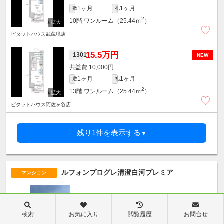
1ヶ月
1ヶ月
敷
礼
2
10階
ワンルーム（25.44ｍ
）
ピタットハウス武蔵境店
15.5万円
1301
NEW
10,000円
1ヶ月
1ヶ月
敷
礼
2
13階
ワンルーム（25.44ｍ
）
ピタットハウス阿佐ヶ谷店
残り1件を表示する
▼
ルフォンプログレ清澄白河プレミア
マンション
東京メトロ半蔵門線
清澄白河駅
/ 徒歩4分
検索
お気に入り
閲覧履歴
お問合せ
築年月2019年10月 / 11階建