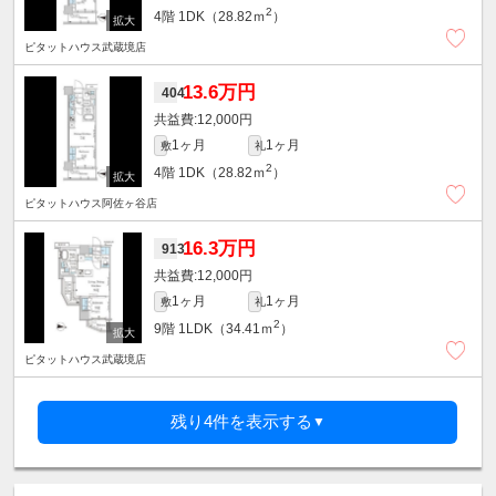
2
4階
1DK（28.82ｍ
）
ピタットハウス武蔵境店
13.6万円
404
12,000円
1ヶ月
1ヶ月
敷
礼
2
4階
1DK（28.82ｍ
）
ピタットハウス阿佐ヶ谷店
16.3万円
913
12,000円
1ヶ月
1ヶ月
敷
礼
2
9階
1LDK（34.41ｍ
）
ピタットハウス武蔵境店
残り4件を表示する
▼