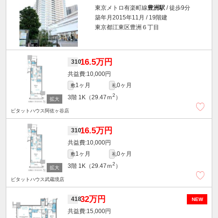
東京メトロ有楽町線
豊洲駅
/ 徒歩9分
築年月2015年11月 / 19階建
東京都江東区豊洲６丁目
16.5万円
310
10,000円
1ヶ月
0ヶ月
敷
礼
2
3階
1K（29.47ｍ
）
ピタットハウス阿佐ヶ谷店
16.5万円
310
10,000円
1ヶ月
0ヶ月
敷
礼
2
3階
1K（29.47ｍ
）
ピタットハウス武蔵境店
32万円
418
NEW
15,000円