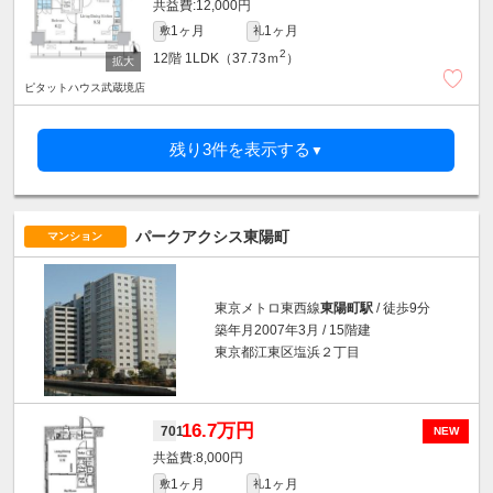
12,000円
1ヶ月
1ヶ月
敷
礼
2
12階
1LDK（37.73ｍ
）
ピタットハウス武蔵境店
残り3件を表示する
▼
パークアクシス東陽町
マンション
東京メトロ東西線
東陽町駅
/ 徒歩9分
築年月2007年3月 / 15階建
東京都江東区塩浜２丁目
16.7万円
701
NEW
8,000円
1ヶ月
1ヶ月
敷
礼