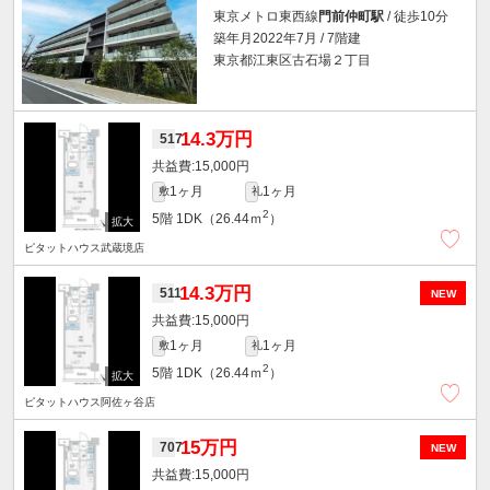
東京メトロ東西線
門前仲町駅
/ 徒歩10分
築年月2022年7月 / 7階建
東京都江東区古石場２丁目
14.3万円
517
15,000円
1ヶ月
1ヶ月
敷
礼
2
5階
1DK（26.44ｍ
）
ピタットハウス武蔵境店
14.3万円
511
NEW
15,000円
1ヶ月
1ヶ月
敷
礼
2
5階
1DK（26.44ｍ
）
ピタットハウス阿佐ヶ谷店
15万円
707
NEW
15,000円