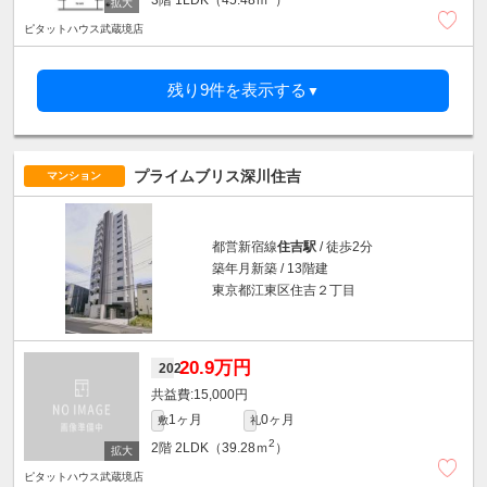
ピタットハウス武蔵境店
残り9件を表示する
▼
プライムブリス深川住吉
マンション
都営新宿線
住吉駅
/ 徒歩2分
築年月新築 / 13階建
東京都江東区住吉２丁目
20.9万円
202
15,000円
1ヶ月
0ヶ月
敷
礼
2
2階
2LDK（39.28ｍ
）
ピタットハウス武蔵境店