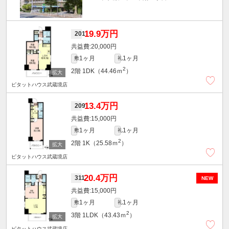
19.9万円
201
20,000円
1ヶ月
1ヶ月
敷
礼
2
2階
1DK（44.46ｍ
）
ピタットハウス武蔵境店
13.4万円
209
15,000円
1ヶ月
1ヶ月
敷
礼
2
2階
1K（25.58ｍ
）
ピタットハウス武蔵境店
20.4万円
311
NEW
15,000円
1ヶ月
1ヶ月
敷
礼
2
3階
1LDK（43.43ｍ
）
ピタットハウス武蔵境店