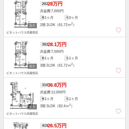
28万円
202
7,000円
1ヶ月
0ヶ月
敷
礼
2
2階
2LDK（61.72ｍ
）
ピタットハウス武蔵境店
28.1万円
302
7,000円
1ヶ月
1ヶ月
敷
礼
2
3階
2LDK（61.72ｍ
）
ピタットハウス武蔵境店
36.8万円
310
12,000円
1ヶ月
1ヶ月
敷
礼
2
3階
3LDK（82.4ｍ
）
ピタットハウス武蔵境店
26.5万円
419