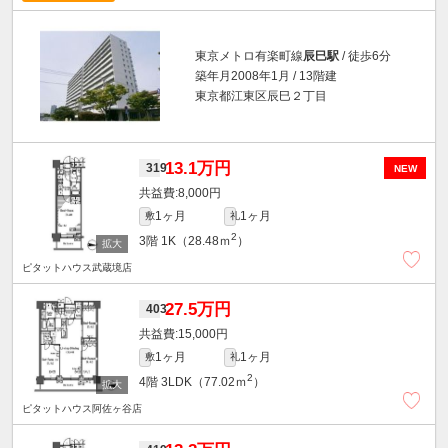
東京メトロ有楽町線
辰巳駅
/ 徒歩6分
築年月2008年1月 / 13階建
東京都江東区辰巳２丁目
13.1万円
319
NEW
8,000円
1ヶ月
1ヶ月
敷
礼
2
3階
1K（28.48ｍ
）
ピタットハウス武蔵境店
27.5万円
403
15,000円
1ヶ月
1ヶ月
敷
礼
2
4階
3LDK（77.02ｍ
）
ピタットハウス阿佐ヶ谷店