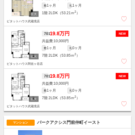
1ヶ月
1ヶ月
敷
礼
2
1階
2LDK（53.21ｍ
）
ピタットハウス武蔵境店
19.8万円
701
NEW
10,000円
1ヶ月
0ヶ月
敷
礼
2
7階
2LDK（53.85ｍ
）
ピタットハウス阿佐ヶ谷店
19.8万円
701
NEW
10,000円
1ヶ月
0ヶ月
敷
礼
2
7階
2LDK（53.85ｍ
）
ピタットハウス武蔵境店
パークアクシス門前仲町イースト
マンション