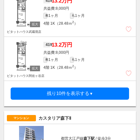
13.2万円
419
8,000円
1ヶ月
1ヶ月
敷
礼
2
4階
1K（28.48ｍ
）
ピタットハウス武蔵境店
13.2万円
419
8,000円
1ヶ月
1ヶ月
敷
礼
2
4階
1K（28.48ｍ
）
ピタットハウス阿佐ヶ谷店
残り10件を表示する
▼
カスタリア森下Ⅱ
マンション
都営大江戸線
森下駅
/ 徒歩3分