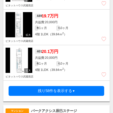
ピタットハウス武蔵境店
19.7万円
449
20,000円
1ヶ月
0ヶ月
敷
礼
2
4階
1LDK（39.84ｍ
）
ピタットハウス武蔵境店
20.1万円
401
20,000円
1ヶ月
0ヶ月
敷
礼
2
4階
1LDK（39.84ｍ
）
ピタットハウス武蔵境店
残り58件を表示する
▼
パークアクシス辰巳ステージ
マンション