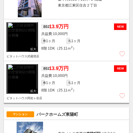
東京都江東区住吉２丁目
13.9万円
802
NEW
10,000円
1ヶ月
1ヶ月
敷
礼
2
8階
1DK（25.11ｍ
）
ピタットハウス武蔵境店
13.9万円
802
NEW
10,000円
1ヶ月
1ヶ月
敷
礼
2
8階
1DK（25.11ｍ
）
ピタットハウス阿佐ヶ谷店
パークホームズ東陽町
マンション