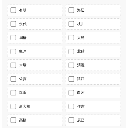
有明
海辺
永代
枝川
扇橋
大島
亀戸
北砂
木場
清澄
佐賀
猿江
塩浜
白河
新大橋
住吉
高橋
辰巳