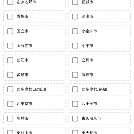
あきる野市
稲城市
青梅市
清瀬市
国立市
小金井市
国分寺市
小平市
狛江市
立川市
多摩市
調布市
西多摩郡日の出町
西多摩郡瑞穂町
西東京市
八王子市
羽村市
東久留米市
東村山市
東大和市