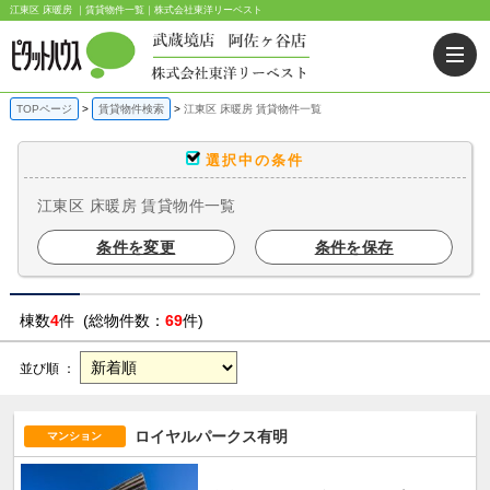
江東区 床暖房 ｜賃貸物件一覧｜株式会社東洋リーベスト
TOPページ
賃貸物件検索
江東区 床暖房 賃貸物件一覧
選択中の条件
江東区 床暖房 賃貸物件一覧
条件を変更
条件を保存
棟数
4
件 (総物件数：
69
件)
並び順 ：
ロイヤルパークス有明
マンション