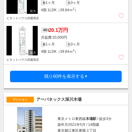
1ヶ月
0ヶ月
敷
礼
2
4階
1LDK（39.84ｍ
）
ピタットハウス武蔵境店
20.1万円
401
20,000円
1ヶ月
0ヶ月
敷
礼
2
4階
1LDK（39.84ｍ
）
ピタットハウス武蔵境店
残り60件を表示する
▼
アーバネックス深川木場
マンション
東京メトロ東西線
木場駅
/ 徒歩3分
築年月2021年5月 / 14階建
東京都江東区東陽３丁目