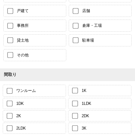
戸建て
店舗
事務所
倉庫・工場
貸土地
駐車場
その他
間取り
ワンルーム
1K
1DK
1LDK
2K
2DK
2LDK
3K