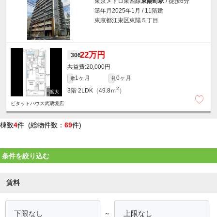
東京メトロ東西線
東陽町駅
/ 徒歩6分
築年月2025年1月 / 11階建
東京都江東区東陽５丁目
22万円
306
20,000円
1ヶ月
0ヶ月
敷
礼
2
3階
2LDK（49.8ｍ
）
ピタットハウス武蔵境店
棟数
4
件 (総物件数：
69
件)
条件を絞り込む
賃料
～