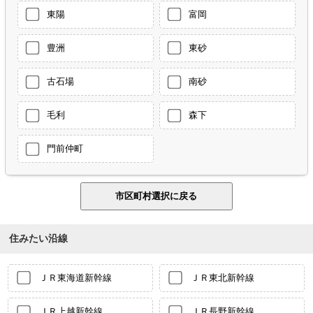
東陽
富岡
豊洲
東砂
古石場
南砂
毛利
森下
門前仲町
住みたい沿線
ＪＲ東海道新幹線
ＪＲ東北新幹線
ＪＲ上越新幹線
ＪＲ長野新幹線