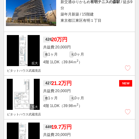
新交通ゆりかもめ
有明テニスの森駅
/ 徒歩9
分
築年月新築 / 15階建
東京都江東区有明１丁目
20万円
426
20,000円
1ヶ月
0ヶ月
敷
礼
2
4階
1LDK（39.84ｍ
）
ピタットハウス武蔵境店
21.2万円
427
NEW
20,000円
1ヶ月
0ヶ月
敷
礼
2
4階
1LDK（39.98ｍ
）
ピタットハウス武蔵境店
19.7万円
449
20,000円