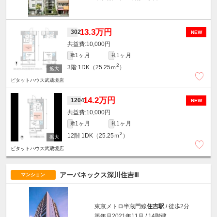
13.3万円
302
NEW
10,000円
1ヶ月
1ヶ月
敷
礼
2
3階
1DK（25.25ｍ
）
ピタットハウス武蔵境店
14.2万円
1204
NEW
10,000円
1ヶ月
1ヶ月
敷
礼
2
12階
1DK（25.25ｍ
）
ピタットハウス武蔵境店
アーバネックス深川住吉Ⅲ
マンション
東京メトロ半蔵門線
住吉駅
/ 徒歩2分
築年月2021年11月 / 14階建