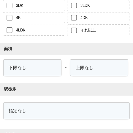
3DK
3LDK
4K
4DK
4LDK
それ以上
面積
～
駅徒歩