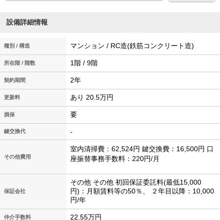
設備詳細情報
マンション / RC造(鉄筋コンクリート造)
種別 / 構造
1階 / 9階
所在階 / 階数
2年
契約期間
あり 20.5万円
更新料
要
損保
-
鍵交換代
室内清掃費：62,524円 鍵交換費：16,500円 口
その他費用
座振替事務手数料：220円/月
その他 その他 初回保証委託料(最低15,000
円)：月額賃料等の50％、 ２年目以降：10,000
保証会社
円/年
22.55万円
仲介手数料