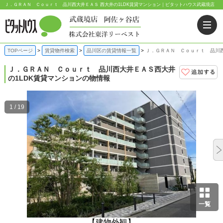
Ｊ．ＧＲＡＮ Ｃｏｕｒｔ 品川西大井ＥＡＳ 西大井の1LDK賃貸マンション｜ピタットハウス武蔵境店
TOPページ
賃貸物件検索
品川区の賃貸情報一覧
Ｊ．ＧＲＡＮ Ｃｏｕｒｔ 品川西
Ｊ．ＧＲＡＮ Ｃｏｕｒｔ 品川西大井ＥＡＳ
西大井
の1LDK賃貸マンションの物情報
1 / 19
一覧
【建物外観】