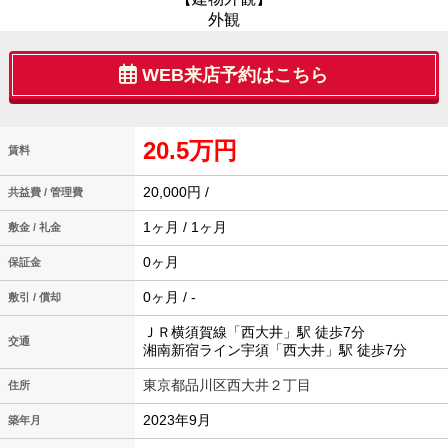
外観
WEB来店予約はこちら
20.5万円
賃料
20,000円 /
共益費 / 管理費
1ヶ月 / 1ヶ月
敷金 / 礼金
0ヶ月
保証金
0ヶ月 / -
敷引 / 償却
ＪＲ横須賀線「西大井」駅 徒歩7分
交通
湘南新宿ライン宇須「西大井」駅 徒歩7分
東京都品川区西大井２丁目
住所
2023年9月
築年月