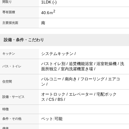
1LDK (-)
間取り
2
40.6ｍ
専有面積
南
主要採光面
設備・条件・こだわり
システムキッチン /
キッチン
バストイレ別 / 追焚機能浴室 / 浴室乾燥機 / 洗
バス・トイレ
面所独立 / 室内洗濯機置き場 /
バルコニー / 南向き / フローリング / エアコ
住空間
ン /
オートロック / エレベーター / 宅配ボック
設備・サービス
ス / CS / BS /
特徴
ペット:可能
条件・その他
-
備考