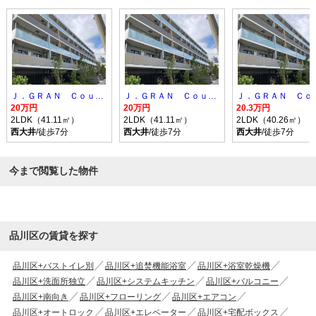
Ｊ．ＧＲＡＮ Ｃｏｕｒｔ 品川西大井ＷＥＳ
Ｊ．ＧＲＡＮ Ｃｏｕｒｔ 品川西大井ＷＥＳ
20万円
20万円
20.3万円
2LDK（41.11㎡）
2LDK（41.11㎡）
2LDK（40.26㎡）
西大井
/徒歩7分
西大井
/徒歩7分
西大井
/徒歩7分
今まで閲覧した物件
品川区の賃貸を探す
品川区+バストイレ別
品川区+追焚機能浴室
品川区+浴室乾燥機
品川区+洗面所独立
品川区+システムキッチン
品川区+バルコニー
品川区+南向き
品川区+フローリング
品川区+エアコン
品川区+オートロック
品川区+エレベーター
品川区+宅配ボックス