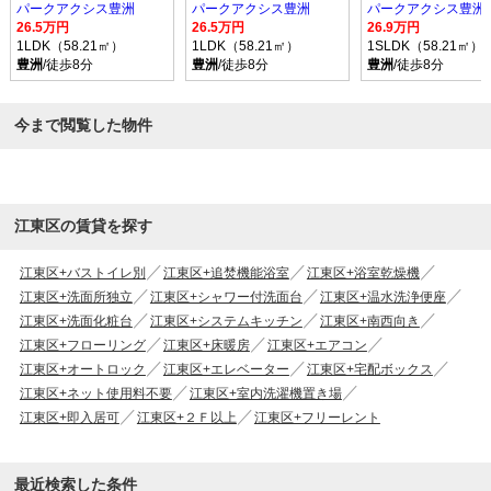
パークアクシス豊洲
パークアクシス豊洲
パークアクシス豊洲
26.5万円
26.5万円
26.9万円
1LDK（58.21㎡）
1LDK（58.21㎡）
1SLDK（58.21㎡）
豊洲
/徒歩8分
豊洲
/徒歩8分
豊洲
/徒歩8分
今まで閲覧した物件
江東区の賃貸を探す
江東区+バストイレ別
江東区+追焚機能浴室
江東区+浴室乾燥機
江東区+洗面所独立
江東区+シャワー付洗面台
江東区+温水洗浄便座
江東区+洗面化粧台
江東区+システムキッチン
江東区+南西向き
江東区+フローリング
江東区+床暖房
江東区+エアコン
江東区+オートロック
江東区+エレベーター
江東区+宅配ボックス
江東区+ネット使用料不要
江東区+室内洗濯機置き場
江東区+即入居可
江東区+２Ｆ以上
江東区+フリーレント
最近検索した条件