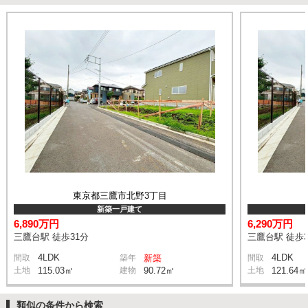
東京都三鷹市北野3丁目
新築一戸建て
6,890万円
6,290万円
三鷹台駅 徒歩31分
三鷹台駅 徒歩3
4LDK
4LDK
間取
築年
新築
間取
土地
115.03㎡
建物
90.72㎡
土地
121.64㎡
類似の条件から検索