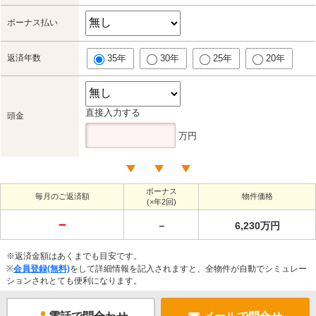
ボーナス払い
返済年数
35年
30年
25年
20年
直接入力する
頭金
万円
ボーナス
毎月のご返済額
物件価格
(×年2回)
－
－
6,230万円
※返済金額はあくまでも目安です。
※
会員登録(無料)
をして詳細情報を記入されますと、全物件が自動でシミュレー
ションされとても便利になります。