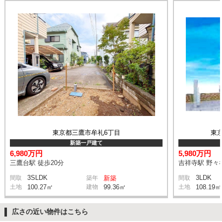
東京都三鷹市牟礼6丁目
東
新築一戸建て
6,980万円
5,980万円
三鷹台駅 徒歩20分
吉祥寺駅 野々谷
3SLDK
3LDK
間取
築年
新築
間取
土地
100.27㎡
建物
99.36㎡
土地
108.19㎡
広さの近い物件はこちら