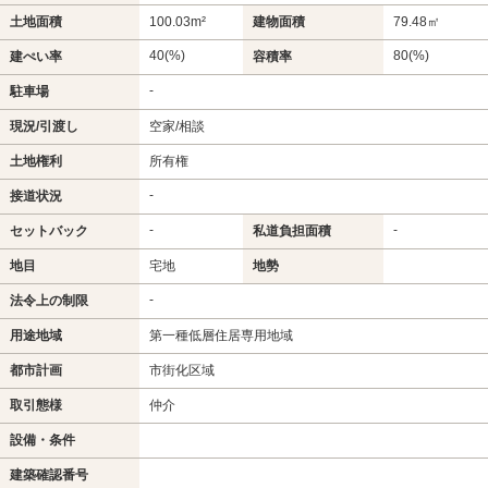
土地面積
100.03m²
建物面積
79.48㎡
40(%)
80(%)
建ぺい率
容積率
-
駐車場
現況/引渡し
空家/相談
土地権利
所有権
-
接道状況
-
-
セットバック
私道負担面積
地目
宅地
地勢
-
法令上の制限
用途地域
第一種低層住居専用地域
都市計画
市街化区域
取引態様
仲介
設備・条件
建築確認番号