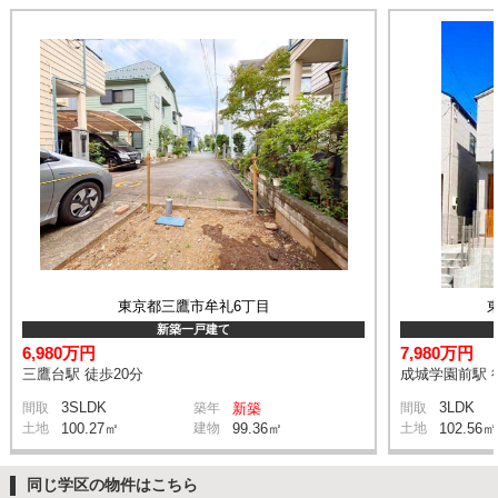
東京都三鷹市牟礼6丁目
新築一戸建て
6,980万円
7,980万円
三鷹台駅 徒歩20分
成城学園前駅 
3SLDK
3LDK
間取
築年
新築
間取
土地
100.27㎡
建物
99.36㎡
土地
102.56㎡
同じ学区の物件はこちら