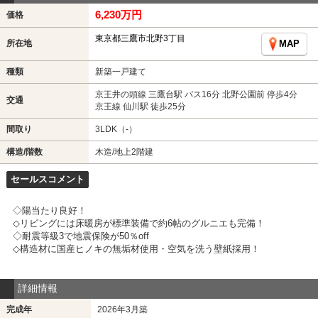
6,230万円
価格
東京都三鷹市北野3丁目
所在地
MAP
種類
新築一戸建て
京王井の頭線 三鷹台駅 バス16分 北野公園前 停歩4分
交通
京王線 仙川駅 徒歩25分
間取り
3LDK（-）
構造/階数
木造/地上2階建
セールスコメント
◇陽当たり良好！
◇リビングには床暖房が標準装備で約6帖のグルニエも完備！
◇耐震等級3で地震保険が50％off
◇構造材に国産ヒノキの無垢材使用・空気を洗う壁紙採用！
詳細情報
完成年
2026年3月築