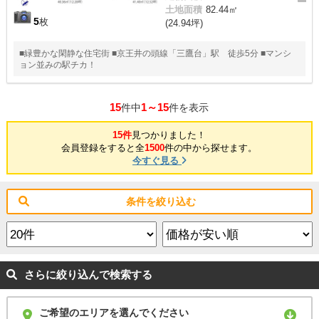
土地面積
82.44㎡
5
枚
(24.94坪)
■緑豊かな閑静な住宅街 ■京王井の頭線「三鷹台」駅 徒歩5分 ■マンシ
ョン並みの駅チカ！
15
1～15
件中
件を表示
15件
見つかりました！
会員登録をすると全
1500
件の中から探せます。
今すぐ見る
条件を絞り込む
さらに絞り込んで検索する
ご希望のエリアを選んでください