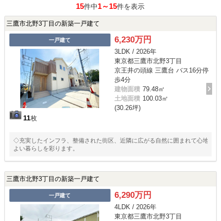
15
1～15
件中
件を表示
三鷹市北野3丁目の新築一戸建て
6,230万円
一戸建て
3LDK / 2026年
東京都三鷹市北野3丁目
京王井の頭線 三鷹台 バス16分停
歩4分
建物面積
79.48㎡
土地面積
100.03㎡
(30.26坪)
11
枚
◇充実したインフラ、整備された街区、近隣に広がる自然に囲まれて心地
よい暮らしを彩ります。
三鷹市北野3丁目の新築一戸建て
6,290万円
一戸建て
4LDK / 2026年
東京都三鷹市北野3丁目