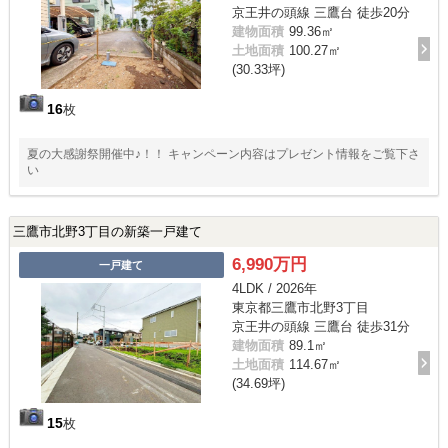
京王井の頭線 三鷹台 徒歩20分
建物面積
99.36㎡
土地面積
100.27㎡
(30.33坪)
16
枚
夏の大感謝祭開催中♪！！ キャンペーン内容はプレゼント情報をご覧下さ
い
三鷹市北野3丁目の新築一戸建て
6,990万円
一戸建て
4LDK / 2026年
東京都三鷹市北野3丁目
京王井の頭線 三鷹台 徒歩31分
建物面積
89.1㎡
土地面積
114.67㎡
(34.69坪)
15
枚