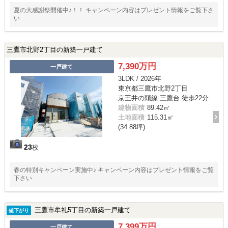
夏の大感謝祭開催中♪！！ キャンペーン内容はプレゼント情報をご覧下さ
い
三鷹市北野2丁目の新築一戸建て
7,390万円
一戸建て
3LDK / 2026年
東京都三鷹市北野2丁目
京王井の頭線 三鷹台 徒歩22分
建物面積
89.42㎡
土地面積
115.31㎡
(34.88坪)
23
枚
春の特別キャンペーン実施中♪ キャンペーン内容はプレゼント情報をご覧
下さい
三鷹市牟礼5丁目の新築一戸建て
値下がり
7,399万円
一戸建て