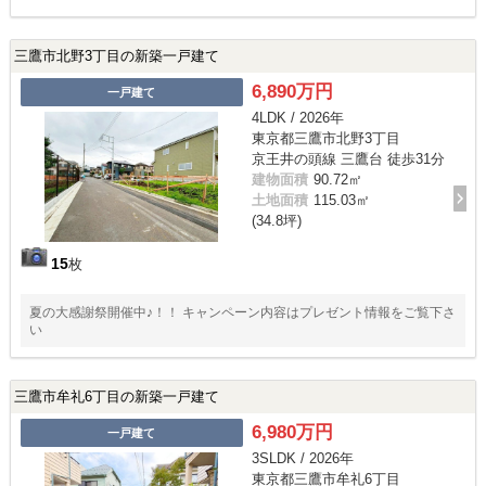
三鷹市北野3丁目の新築一戸建て
6,890万円
一戸建て
4LDK / 2026年
東京都三鷹市北野3丁目
京王井の頭線 三鷹台 徒歩31分
建物面積
90.72㎡
土地面積
115.03㎡
(34.8坪)
15
枚
夏の大感謝祭開催中♪！！ キャンペーン内容はプレゼント情報をご覧下さ
い
三鷹市牟礼6丁目の新築一戸建て
6,980万円
一戸建て
3SLDK / 2026年
東京都三鷹市牟礼6丁目