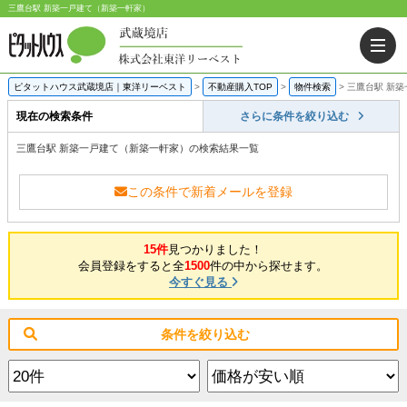
三鷹台駅 新築一戸建て（新築一軒家）
ピタットハウス武蔵境店｜東洋リーベスト
>
不動産購入TOP
>
物件検索
>
三鷹台駅 新
現在の検索条件
さらに条件を絞り込む
三鷹台駅 新築一戸建て（新築一軒家）の検索結果一覧
この条件で新着メールを登録
15件
見つかりました！
会員登録をすると全
1500
件の中から探せます。
今すぐ見る
条件を絞り込む