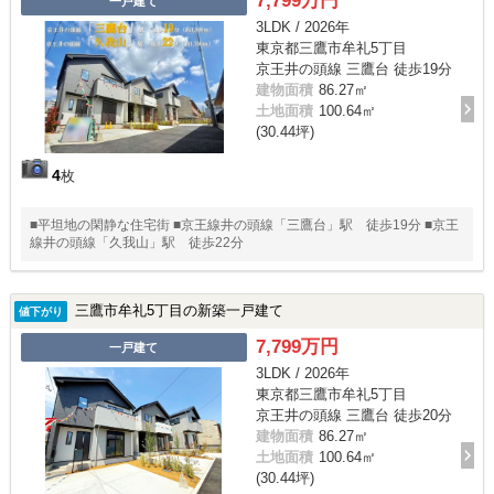
7,799万円
一戸建て
3LDK / 2026年
東京都三鷹市牟礼5丁目
京王井の頭線 三鷹台 徒歩19分
建物面積
86.27㎡
土地面積
100.64㎡
(30.44坪)
4
枚
■平坦地の閑静な住宅街 ■京王線井の頭線「三鷹台」駅 徒歩19分 ■京王
線井の頭線「久我山」駅 徒歩22分
三鷹市牟礼5丁目の新築一戸建て
値下がり
7,799万円
一戸建て
3LDK / 2026年
東京都三鷹市牟礼5丁目
京王井の頭線 三鷹台 徒歩20分
建物面積
86.27㎡
土地面積
100.64㎡
(30.44坪)