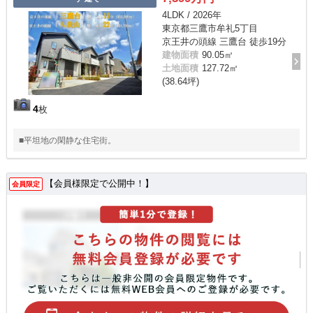
4LDK / 2026年
東京都三鷹市牟礼5丁目
京王井の頭線 三鷹台 徒歩19分
建物面積
90.05㎡
土地面積
127.72㎡
(38.64坪)
4
枚
■平坦地の閑静な住宅街。
【会員様限定で公開中！】
会員限定