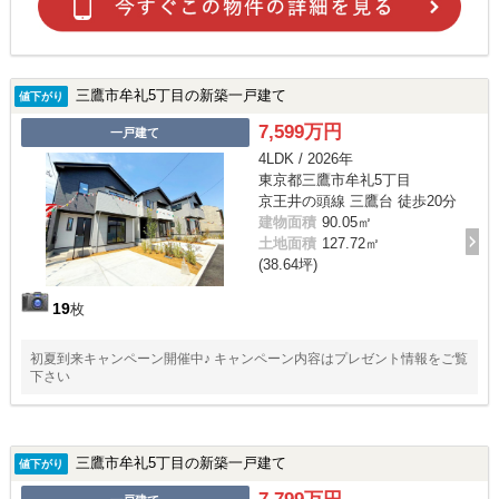
三鷹市牟礼5丁目の新築一戸建て
値下がり
7,599万円
一戸建て
4LDK / 2026年
東京都三鷹市牟礼5丁目
京王井の頭線 三鷹台 徒歩20分
建物面積
90.05㎡
土地面積
127.72㎡
(38.64坪)
19
枚
初夏到来キャンペーン開催中♪ キャンペーン内容はプレゼント情報をご覧
下さい
三鷹市牟礼5丁目の新築一戸建て
値下がり