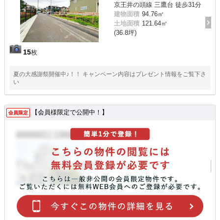
京王井の頭線 三鷹台 徒歩31分
建物面積
94.76㎡
土地面積
121.64㎡
(36.8坪)
15
枚
夏の大感謝祭開催中♪！！ キャンペーン内容はプレゼント情報をご覧下さ
い
【会員様限定で公開中！】
会員限定