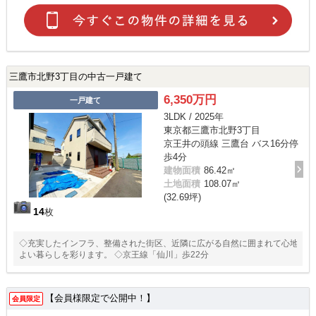
三鷹市北野3丁目の中古一戸建て
6,350万円
一戸建て
3LDK / 2025年
東京都三鷹市北野3丁目
京王井の頭線 三鷹台 バス16分停
歩4分
建物面積
86.42㎡
土地面積
108.07㎡
(32.69坪)
14
枚
◇充実したインフラ、整備された街区、近隣に広がる自然に囲まれて心地
よい暮らしを彩ります。 ◇京王線「仙川」歩22分
【会員様限定で公開中！】
会員限定