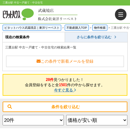
三鷹台駅 中古一戸建て・中古住宅
ピタットハウス武蔵境店｜東洋リーベスト
>
不動産購入TOP
>
物件検索
>
三鷹台駅 中
現在の検索条件
さらに条件を絞り込む
三鷹台駅 中古一戸建て・中古住宅の検索結果一覧
この条件で新着メールを登録
28件
見つかりました！
会員登録をすると全
1501
件の中から探せます。
今すぐ見る
条件を絞り込む