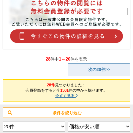
28
1～20
件中
件を表示
次の20件>>
28件
見つかりました！
会員登録をすると全
1501
件の中から探せます。
今すぐ見る
条件を絞り込む