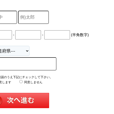
-
-
(半角数字)
確認のうえ下記にチェックして下さい。
意します
同意しません