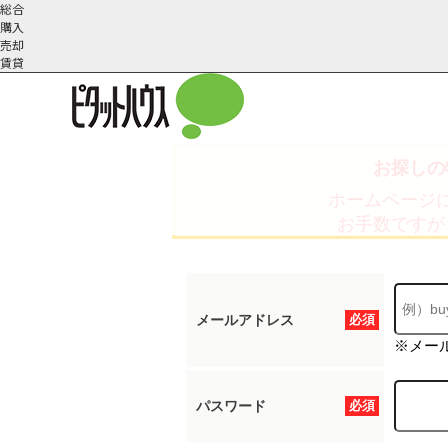
総合
購入
売却
賃貸
お探しの
こだわりの条件で検索
会社概
スタッフ紹
町名から探す
ホームページ
要
介
お手数ですが
メールアドレス
必須
※メー
パスワード
必須