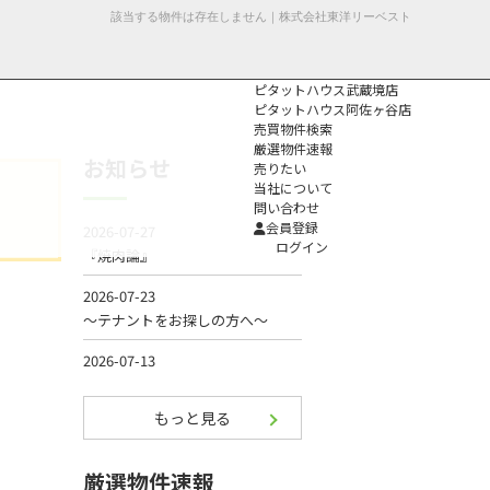
該当する物件は存在しません｜株式会社東洋リーベスト
ピタットハウス武蔵境店
ピタットハウス阿佐ヶ谷店
売買物件検索
厳選物件速報
お知らせ
売りたい
当社について
問い合わせ
個人情報保護方
会員登録
針
ログイン
もっと見る
厳選物件速報