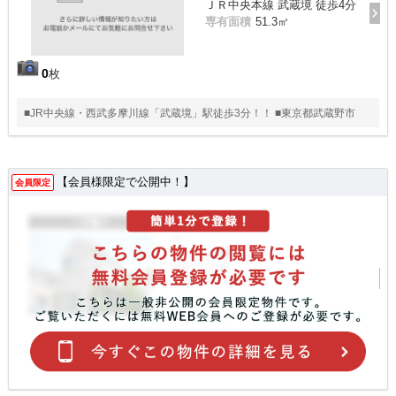
ＪＲ中央本線 武蔵境 徒歩4分
専有面積
51.3㎡
0
枚
■JR中央線・西武多摩川線「武蔵境」駅徒歩3分！！ ■東京都武蔵野市
【会員様限定で公開中！】
会員限定