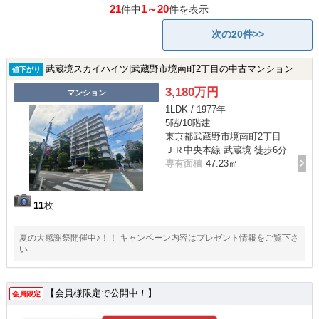
21
1～20
件中
件を表示
次の20件>>
武蔵境スカイハイツ|武蔵野市境南町2丁目の中古マンション
値下がり
3,180万円
マンション
1LDK / 1977年
5階/10階建
東京都武蔵野市境南町2丁目
ＪＲ中央本線 武蔵境 徒歩6分
専有面積
47.23㎡
11
枚
夏の大感謝祭開催中♪！！ キャンペーン内容はプレゼント情報をご覧下さ
い
【会員様限定で公開中！】
会員限定