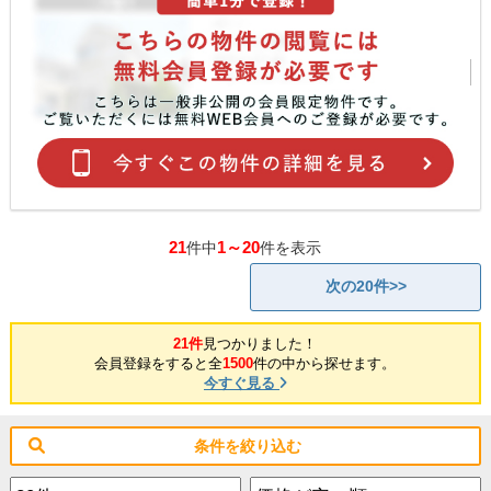
21
1～20
件中
件を表示
次の20件>>
21件
見つかりました！
会員登録をすると全
1500
件の中から探せます。
今すぐ見る
条件を絞り込む