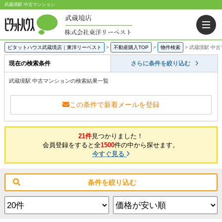
武蔵境駅 中古マンション
ピタットハウス武蔵境店｜東洋リーベスト
>
不動産購入TOP
>
物件検索
>
武蔵境駅 中
現在の検索条件
さらに条件を絞り込む
武蔵境駅 中古マンションの検索結果一覧
この条件で新着メールを登録
21件
見つかりました！
会員登録をすると全
1500
件の中から探せます。
今すぐ見る
条件を絞り込む