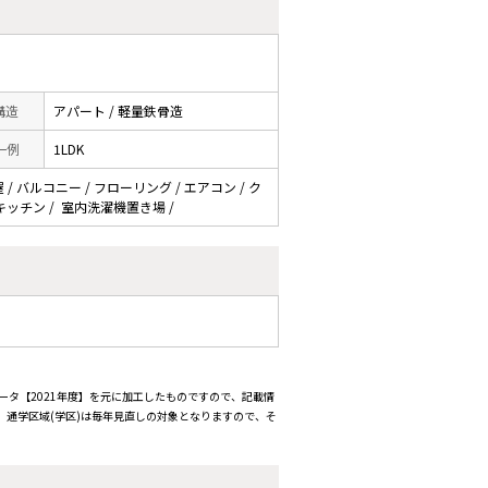
 構造
アパート / 軽量鉄骨造
一例
1LDK
/ バルコニー / フローリング / エアコン / ク
面式キッチン / 室内洗濯機置き場 /
ータ【2021年度】を元に加工したものですので、記載情
通学区域(学区)は毎年見直しの対象となりますので、そ