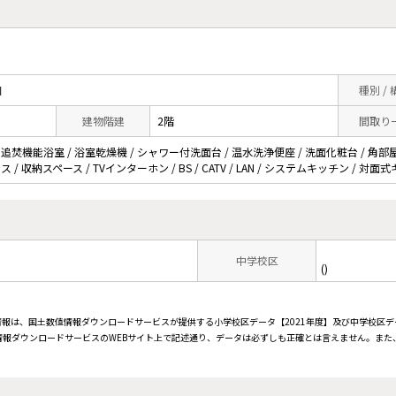
目
種別 /
建物階建
2階
間取り
 追焚機能浴室 / 浴室乾燥機 / シャワー付洗面台 / 温水洗浄便座 / 洗面化粧台 / 角部屋 
/ 収納スペース / TVインターホン / BS / CATV / LAN / システムキッチン / 対
中学校区
()
情報は、国土数値情報ダウンロードサービスが提供する小学校区データ【2021年度】及び中学校区デ
報ダウンロードサービスのWEBサイト上で記述通り、データは必ずしも正確とは言えません。また、