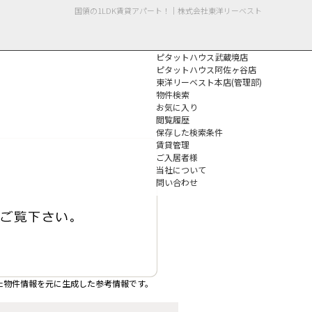
国領の1LDK賃貸アパート！｜株式会社東洋リーベスト
ピタットハウス武蔵境店
ピタットハウス阿佐ヶ谷店
東洋リーベスト本店(管理部)
物件検索
お気に入り
閲覧履歴
保存した検索条件
個人情報保護方針
賃貸管理
ご入居者様
当社について
問い合わせ
た物件情報を元に生成した参考情報です。