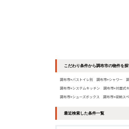
こだわり条件から調布市の物件を探
調布市+バストイレ別
調布市+シャワー
調布市+システムキッチン
調布市+対面式
調布市+シューズボックス
調布市+収納ス
最近検索した条件一覧