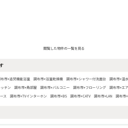
閲覧した物件の一覧を見る
す
調布市+追焚機能浴室
調布市+浴室乾燥機
調布市+シャワー付洗面台
調布市+温
キッチン
調布市+角部屋
調布市+バルコニー
調布市+フローリング
調布市+エ
ペース
調布市+TVインターホン
調布市+BS
調布市+CATV
調布市+LAN
調布市