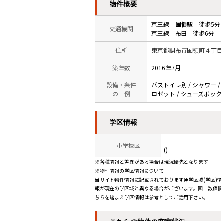
物件概要
京王線
国領駅
徒歩5分
交通機関
京王線 布田 徒歩6分
住所
東京都調布市国領町４丁
築年数
2016年7月
設備・条件
バストイレ別 / シャワー /
の一例
ロゼット / シューズボックス 
学区情報
小学校区
()
※各種情報と差異がある場合は現況優先となります
※物件情報の学区情報について
当サイト物件情報に記載されております通学区域(学区)
報が現在の学区域と異なる場合がございます。国土数値情
ちらを踏まえ学区情報は参考としてご活用下さい。