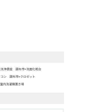
水洗浄便座
調布市+洗面化粧台
アコン
調布市+クロゼット
+室内洗濯機置き場