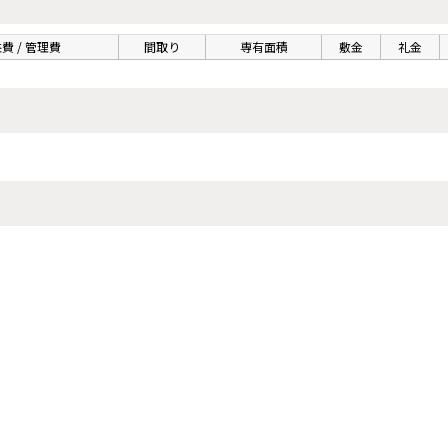
費 / 管理費
間取り
専有面積
敷金
礼金