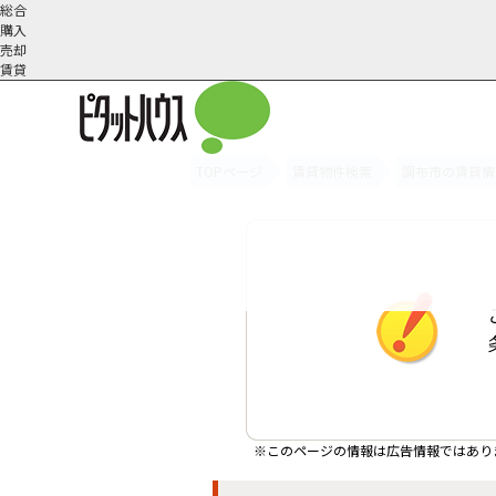
総合
購入
売却
賃貸
TOPページ
賃貸物件検索
調布市の賃貸情
オーナー様へ
契約内容・更新等
会社概要
スタッフ紹介
賃貸業務内容
住まいのトラブル
採
※このページの情報は広告情報ではあり