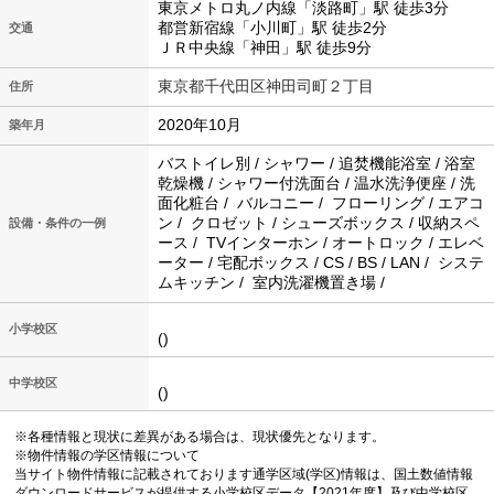
東京メトロ丸ノ内線「淡路町」駅 徒歩3分
都営新宿線「小川町」駅 徒歩2分
交通
ＪＲ中央線「神田」駅 徒歩9分
東京都千代田区神田司町２丁目
住所
2020年10月
築年月
バストイレ別 / シャワー / 追焚機能浴室 / 浴室
乾燥機 / シャワー付洗面台 / 温水洗浄便座 / 洗
面化粧台 / バルコニー / フローリング / エアコ
ン / クロゼット / シューズボックス / 収納スペ
設備・条件の一例
ース / TVインターホン / オートロック / エレベ
ーター / 宅配ボックス / CS / BS / LAN / システ
ムキッチン / 室内洗濯機置き場 /
小学校区
()
中学校区
()
※各種情報と現状に差異がある場合は、現状優先となります。
※物件情報の学区情報について
当サイト物件情報に記載されております通学区域(学区)情報は、国土数値情報
ダウンロードサービスが提供する小学校区データ【2021年度】及び中学校区