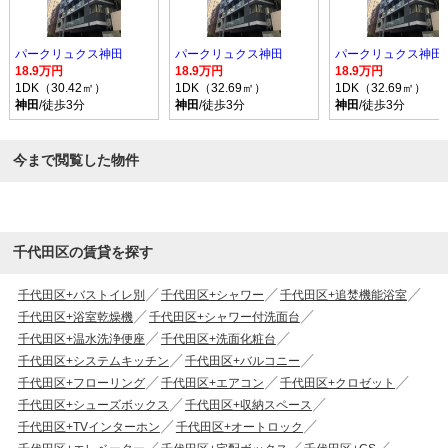
パークリュクス神田
パークリュクス神田
パークリュクス神田
18.9万円
18.9万円
18.9万円
1DK（30.42㎡）
1DK（32.69㎡）
1DK（32.69㎡）
神田
/徒歩3分
神田
/徒歩3分
神田
/徒歩3分
今まで閲覧した物件
千代田区の賃貸を探す
千代田区+バストイレ別
千代田区+シャワー
千代田区+追焚機能浴室
千代田区+浴室乾燥機
千代田区+シャワー付洗面台
千代田区+温水洗浄便座
千代田区+洗面化粧台
千代田区+システムキッチン
千代田区+バルコニー
千代田区+フローリング
千代田区+エアコン
千代田区+クロゼット
千代田区+シューズボックス
千代田区+収納スペース
千代田区+TVインターホン
千代田区+オートロック