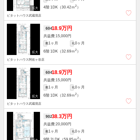
2
4階
1DK（30.42ｍ
）
ピタットハウス武蔵境店
18.9万円
604
15,000円
1ヶ月
0ヶ月
敷
礼
2
6階
1DK（32.69ｍ
）
ピタットハウス阿佐ヶ谷店
18.9万円
604
15,000円
1ヶ月
0ヶ月
敷
礼
2
6階
1DK（32.69ｍ
）
ピタットハウス武蔵境店
38.3万円
902
20,000円
1ヶ月
0ヶ月
敷
礼
2
9階
2LDK（59.85ｍ
）