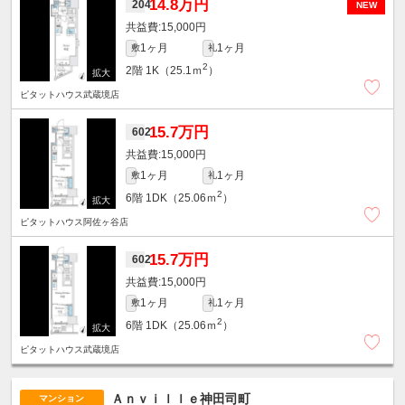
14.8万円
204
NEW
15,000円
1ヶ月
1ヶ月
敷
礼
2
2階
1K（25.1ｍ
）
ピタットハウス武蔵境店
15.7万円
602
15,000円
1ヶ月
1ヶ月
敷
礼
2
6階
1DK（25.06ｍ
）
ピタットハウス阿佐ヶ谷店
15.7万円
602
15,000円
1ヶ月
1ヶ月
敷
礼
2
6階
1DK（25.06ｍ
）
ピタットハウス武蔵境店
Ａｎｖｉｌｌｅ神田司町
マンション