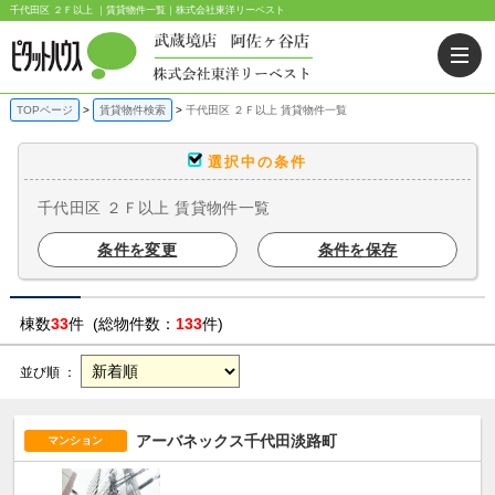
千代田区 ２Ｆ以上 ｜賃貸物件一覧｜株式会社東洋リーベスト
TOPページ
賃貸物件検索
千代田区 ２Ｆ以上 賃貸物件一覧
選択中の条件
千代田区 ２Ｆ以上 賃貸物件一覧
条件を変更
条件を保存
棟数
33
件 (総物件数：
133
件)
並び順 ：
アーバネックス千代田淡路町
マンション