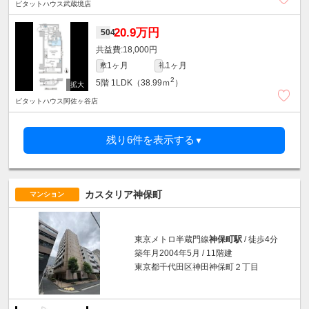
ピタットハウス武蔵境店
20.9万円
504
18,000円
1ヶ月
1ヶ月
敷
礼
2
5階
1LDK（38.99ｍ
）
ピタットハウス阿佐ヶ谷店
残り6件を表示する
▼
カスタリア神保町
マンション
東京メトロ半蔵門線
神保町駅
/ 徒歩4分
築年月2004年5月 / 11階建
東京都千代田区神田神保町２丁目