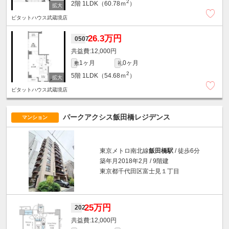
2
2階
1LDK（60.78ｍ
）
ピタットハウス武蔵境店
26.3万円
0507
12,000円
1ヶ月
0ヶ月
敷
礼
2
5階
1LDK（54.68ｍ
）
ピタットハウス武蔵境店
パークアクシス飯田橋レジデンス
マンション
東京メトロ南北線
飯田橋駅
/ 徒歩6分
築年月2018年2月 / 9階建
東京都千代田区富士見１丁目
25万円
202
12,000円