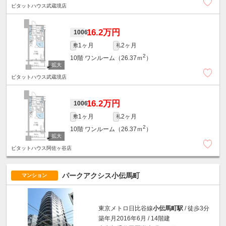
ピタットハウス武蔵境店
16.2万円
1006
1ヶ月
2ヶ月
敷
礼
2
10階
ワンルーム（26.37ｍ
）
ピタットハウス武蔵境店
16.2万円
1006
1ヶ月
2ヶ月
敷
礼
2
10階
ワンルーム（26.37ｍ
）
ピタットハウス阿佐ヶ谷店
パークアクシス小伝馬町
マンション
東京メトロ日比谷線
小伝馬町駅
/ 徒歩3分
築年月2016年6月 / 14階建