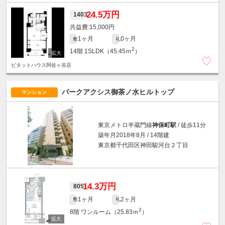
24.5万円
1403
15,000円
1ヶ月
0ヶ月
敷
礼
2
14階
1SLDK（45.45ｍ
）
ピタットハウス阿佐ヶ谷店
パークアクシス御茶ノ水ヒルトップ
マンション
東京メトロ半蔵門線
神保町駅
/ 徒歩11分
築年月2018年8月 / 14階建
東京都千代田区神田駿河台２丁目
14.3万円
805
1ヶ月
2ヶ月
敷
礼
2
8階
ワンルーム（25.83ｍ
）