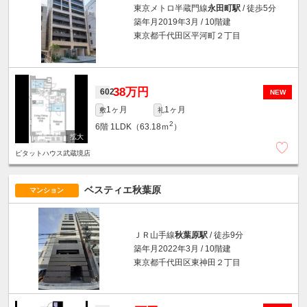
東京メトロ半蔵門線
永田町駅
/ 徒歩5分
築年月2019年3月 / 10階建
東京都千代田区平河町２丁目
38万円
602
NEW
1ヶ月
1ヶ月
敷
礼
2
6階
1LDK（63.18ｍ
）
ピタットハウス武蔵境店
ベスティエ秋葉原
マンション
ＪＲ山手線
秋葉原駅
/ 徒歩9分
築年月2022年3月 / 10階建
東京都千代田区東神田２丁目