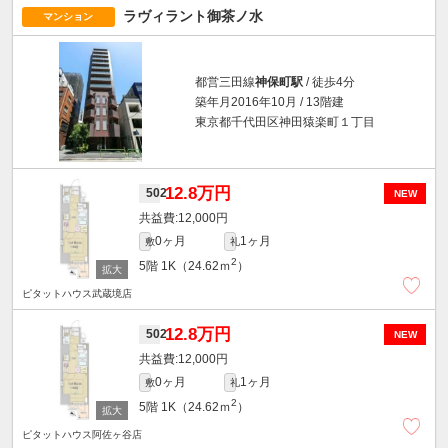
ラヴィラント御茶ノ水
マンション
都営三田線
神保町駅
/ 徒歩4分
築年月2016年10月 / 13階建
東京都千代田区神田猿楽町１丁目
12.8万円
502
NEW
12,000円
0ヶ月
1ヶ月
敷
礼
2
5階
1K（24.62ｍ
）
ピタットハウス武蔵境店
12.8万円
502
NEW
12,000円
0ヶ月
1ヶ月
敷
礼
2
5階
1K（24.62ｍ
）
ピタットハウス阿佐ヶ谷店