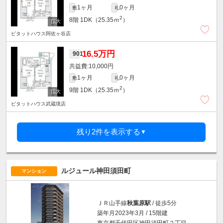
1ヶ月
0ヶ月
敷
礼
2
8階
1DK（25.35ｍ
）
ピタットハウス阿佐ヶ谷店
16.5万円
901
10,000円
1ヶ月
0ヶ月
敷
礼
2
9階
1DK（25.35ｍ
）
ピタットハウス武蔵境店
残り2件を表示する
▼
ルジュール神田須田町
マンション
ＪＲ山手線
秋葉原駅
/ 徒歩5分
築年月2023年3月 / 15階建