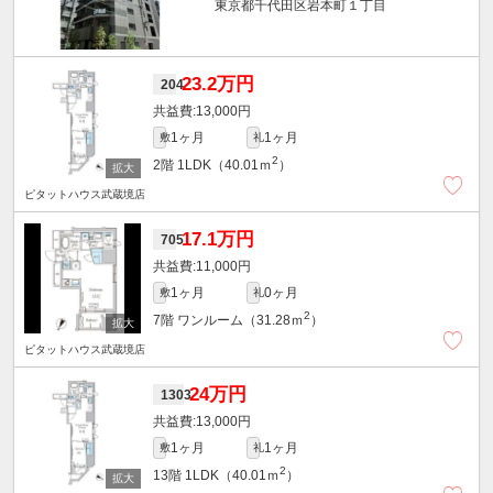
東京都千代田区岩本町１丁目
23.2万円
204
13,000円
1ヶ月
1ヶ月
敷
礼
2
2階
1LDK（40.01ｍ
）
ピタットハウス武蔵境店
17.1万円
705
11,000円
1ヶ月
0ヶ月
敷
礼
2
7階
ワンルーム（31.28ｍ
）
ピタットハウス武蔵境店
24万円
1303
13,000円
1ヶ月
1ヶ月
敷
礼
2
13階
1LDK（40.01ｍ
）