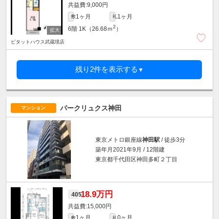
9,000円
1ヶ月
1ヶ月
敷
礼
2
6階
1K（26.68ｍ
）
ピタットハウス武蔵境店
残り2件を表示する
▼
パークリュクス神田
マンション
東京メトロ銀座線
神田駅
/ 徒歩3分
築年月2021年9月 / 12階建
東京都千代田区神田多町２丁目
18.9万円
405
15,000円
1ヶ月
0ヶ月
敷
礼