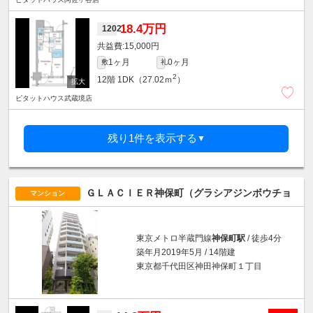
18.4万円
1202
15,000円
1ヶ月
0ヶ月
敷
礼
2
12階
1DK（27.02ｍ
）
ピタットハウス武蔵境店
残り1件を表示する
▼
ＧＬＡＣＩＥＲ神保町（グラシアジンボウチョ
マンション
東京メトロ半蔵門線
神保町駅
/ 徒歩4分
築年月2019年5月 / 14階建
東京都千代田区神田神保町１丁目