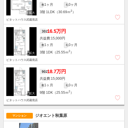
1ヶ月
0ヶ月
敷
礼
2
3階
1LDK（30.69ｍ
）
ピタットハウス武蔵境店
16.5万円
302
15,000円
1ヶ月
0ヶ月
敷
礼
2
3階
1DK（25.55ｍ
）
ピタットハウス武蔵境店
18.7万円
902
15,000円
1ヶ月
0ヶ月
敷
礼
2
9階
1DK（25.55ｍ
）
ピタットハウス武蔵境店
ジオエント秋葉原
マンション