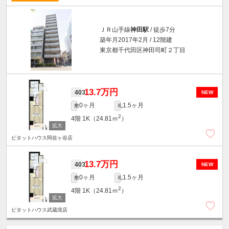
ＪＲ山手線
神田駅
/ 徒歩7分
築年月2017年2月 / 12階建
東京都千代田区神田司町２丁目
13.7万円
403
NEW
0ヶ月
1.5ヶ月
敷
礼
2
4階
1K（24.81ｍ
）
ピタットハウス阿佐ヶ谷店
13.7万円
403
NEW
0ヶ月
1.5ヶ月
敷
礼
2
4階
1K（24.81ｍ
）
ピタットハウス武蔵境店