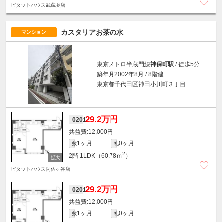
ピタットハウス武蔵境店
カスタリアお茶の水
マンション
東京メトロ半蔵門線
神保町駅
/ 徒歩5分
築年月2002年8月 / 8階建
東京都千代田区神田小川町３丁目
29.2万円
0201
12,000円
1ヶ月
0ヶ月
敷
礼
2
2階
1LDK（60.78ｍ
）
ピタットハウス阿佐ヶ谷店
29.2万円
0201
12,000円
1ヶ月
0ヶ月
敷
礼