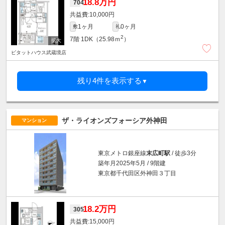
18.8万円
704
10,000円
1ヶ月
0ヶ月
敷
礼
2
7階
1DK（25.98ｍ
）
ピタットハウス武蔵境店
残り4件を表示する
▼
ザ・ライオンズフォーシア外神田
マンション
東京メトロ銀座線
末広町駅
/ 徒歩3分
築年月2025年5月 / 9階建
東京都千代田区外神田３丁目
18.2万円
305
15,000円