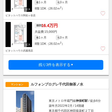
1ヶ月
0ヶ月
敷
礼
2
8階
1DK（26.02ｍ
）
ピタットハウス阿佐ヶ谷店
16.4万円
805
15,000円
1ヶ月
0ヶ月
敷
礼
2
8階
1DK（26.02ｍ
）
ピタットハウス武蔵境店
残り3件を表示する
▼
ルフォンプログレ千代田御茶ノ水
マンション
東京メトロ半蔵門線
神保町駅
/ 徒歩6分
築年月2022年2月 / 14階建
東京都千代田区神田猿楽町２丁目