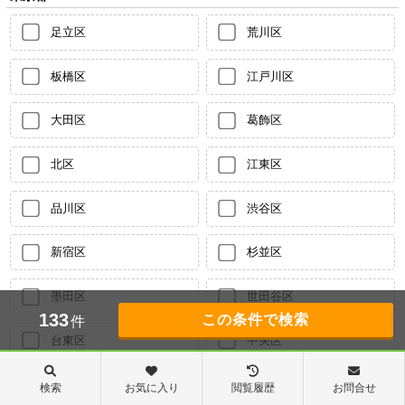
足立区
荒川区
板橋区
江戸川区
大田区
葛飾区
北区
江東区
品川区
渋谷区
新宿区
杉並区
墨田区
世田谷区
133
件
台東区
中央区
千代田区
豊島区
検索
お気に入り
閲覧履歴
お問合せ