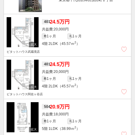
東京都千代田区神田須田町２丁目
24.5万円
401
20,000円
1ヶ月
1ヶ月
敷
礼
2
4階
2LDK（45.57ｍ
）
ピタットハウス武蔵境店
24.5万円
401
20,000円
1ヶ月
1ヶ月
敷
礼
2
4階
2LDK（45.57ｍ
）
ピタットハウス阿佐ヶ谷店
20.9万円
504
18,000円
1ヶ月
1ヶ月
敷
礼
2
5階
1LDK（38.99ｍ
）