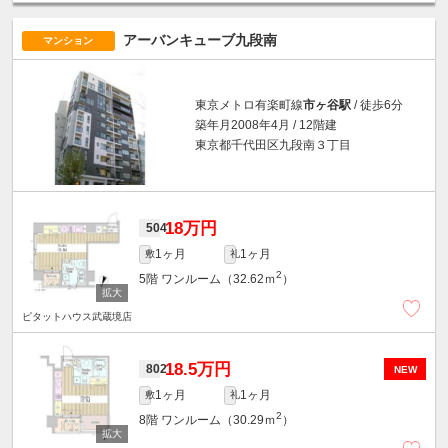
アーバンキューブ九段南
マンション
東京メトロ有楽町線
市ヶ谷駅
/ 徒歩6分
築年月2008年4月 / 12階建
東京都千代田区九段南３丁目
18万円
504
1ヶ月
1ヶ月
敷
礼
2
5階
ワンルーム（32.62ｍ
）
ピタットハウス武蔵境店
18.5万円
802
NEW
1ヶ月
1ヶ月
敷
礼
2
8階
ワンルーム（30.29ｍ
）