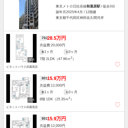
東京メトロ日比谷線
秋葉原駅
/ 徒歩3分
築年月2025年4月 / 12階建
東京都千代田区神田佐久間河岸
28.5万円
702
20,000円
1ヶ月
0ヶ月
敷
礼
2
7階
2LDK（47.96ｍ
）
ピタットハウス武蔵境店
15.9万円
801
12,000円
1ヶ月
0ヶ月
敷
礼
2
8階
1DK（25.35ｍ
）
ピタットハウス武蔵境店
15.9万円
801
12,000円