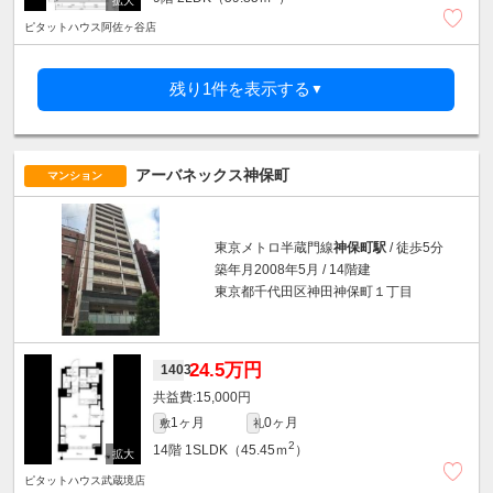
ピタットハウス阿佐ヶ谷店
残り1件を表示する
▼
アーバネックス神保町
マンション
東京メトロ半蔵門線
神保町駅
/ 徒歩5分
築年月2008年5月 / 14階建
東京都千代田区神田神保町１丁目
24.5万円
1403
15,000円
1ヶ月
0ヶ月
敷
礼
2
14階
1SLDK（45.45ｍ
）
ピタットハウス武蔵境店