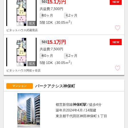
15.1万円
501
NEW
7,500円
0ヶ月
2ヶ月
敷
礼
2
5階
1DK（30.05ｍ
）
ピタットハウス武蔵境店
15.1万円
501
NEW
7,500円
0ヶ月
2ヶ月
敷
礼
2
5階
1DK（30.05ｍ
）
ピタットハウス阿佐ヶ谷店
パークアクシス神保町
マンション
都営新宿線
神保町駅
/ 徒歩4分
築年月2024年4月 / 14階建
東京都千代田区神田神保町１丁目