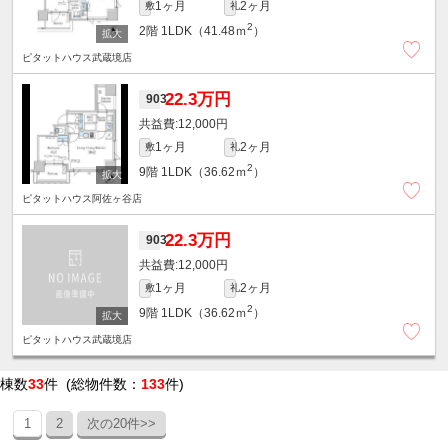
1ヶ月
2ヶ月
敷
礼
2
2階
1LDK（41.48ｍ
）
ピタットハウス武蔵境店
22.3万円
903
12,000円
1ヶ月
2ヶ月
敷
礼
2
9階
1LDK（36.62ｍ
）
ピタットハウス阿佐ヶ谷店
22.3万円
903
12,000円
1ヶ月
2ヶ月
敷
礼
2
9階
1LDK（36.62ｍ
）
ピタットハウス武蔵境店
棟数
33
件 (総物件数：
133
件)
1
2
次の20件>>