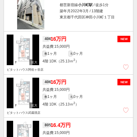
都営新宿線
小川町駅
/ 徒歩1分
築年月2022年3月 / 13階建
東京都千代田区神田小川町１丁目
16万円
406
NEW
15,000円
1ヶ月
0ヶ月
敷
礼
2
4階
1DK（25.13ｍ
）
ピタットハウス阿佐ヶ谷店
16万円
406
NEW
15,000円
1ヶ月
0ヶ月
敷
礼
2
4階
1DK（25.13ｍ
）
ピタットハウス武蔵境店
16.4万円
805
15,000円