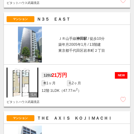
ピタットハウス武蔵境店
Ｎ３５ ＥＡＳＴ
マンション
ＪＲ山手線
神田駅
/ 徒歩10分
築年月2005年1月 / 13階建
東京都千代田区岩本町２丁目
21万円
1202
NEW
1ヶ月
2ヶ月
敷
礼
2
12階
1LDK（47.77ｍ
）
ピタットハウス武蔵境店
ＴＨＥ ＡＸＩＳ ＫＯＪＩＭＡＣＨＩ
マンション