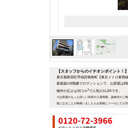
【スタッフからのイチオシポイント！
東京都新宿区早稲田鶴巻町【東京メトロ東西線 
新築築の8階建てのマンションで、お部屋は8
2
物件の広さは30.1ｍ
で人気の1LDKです。
※お部屋のもっと詳しい内容や入居時期、諸条件のご相
気になることが御座いましたらお気軽にメールにて
お問
0120-72-3966
ピタットハウス武蔵境店