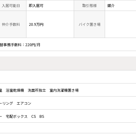
入居可能日
即入居可
取引態様
媒介
仲介手数料
20.9万円
バイク置き場
振替事務手数料：220円/月
室
浴室乾燥機
洗面所独立
室内洗濯機置き場
ーリング
エアコン
ー
宅配ボックス
CS
BS