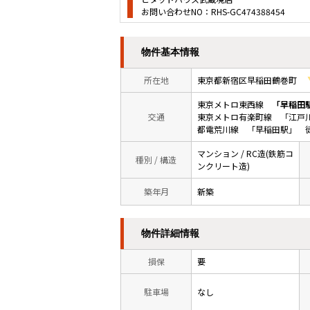
お問い合わせNO：RHS-GC474388454
物件基本情報
所在地
東京都新宿区早稲田鶴巻町
東京メトロ東西線
「早稲田
交通
東京メトロ有楽町線 「江戸
都電荒川線 「早稲田駅」 
マンション / RC造(鉄筋コ
種別 / 構造
ンクリート造)
築年月
新築
物件詳細情報
損保
要
駐車場
なし