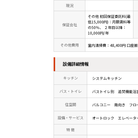
現況
その他 初回保証委託料(最
低15,000円)：月額賃料等
保証会社
の50％、 ２年目以降：
10,000円/年
その他費用
室内清掃費：48,400円 口座
設備詳細情報
キッチン
システムキッチン
バス・トイレ
バストイレ別
追焚機能浴
住空間
バルコニー
南向き
フロ
設備・サービス
オートロック
エレベータ
特 徴