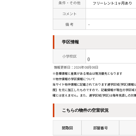
条件・その他
フリーレント:1ヶ月あり
コメント
備 考
-
学区情報
小学校区
()
情報更新日：2026年08月08日
※各種情報と差異がある場合は現況優先となります
※物件情報の学区情報について
当サイト物件情報に記載されております通学区域(学区)情報は
度】を元に加工したものですので、記載情報が現在の学区域
確とは言えません。また、通学区域(学区)は毎年見直しの対
こちらの物件の空室状況
間取図
部屋番号