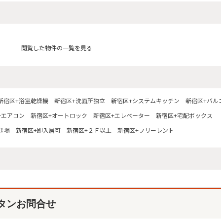
閲覧した物件の一覧を見る
新宿区+浴室乾燥機
新宿区+洗面所独立
新宿区+システムキッチン
新宿区+バル
+エアコン
新宿区+オートロック
新宿区+エレベーター
新宿区+宅配ボックス
き場
新宿区+即入居可
新宿区+２Ｆ以上
新宿区+フリーレント
タンお問合せ