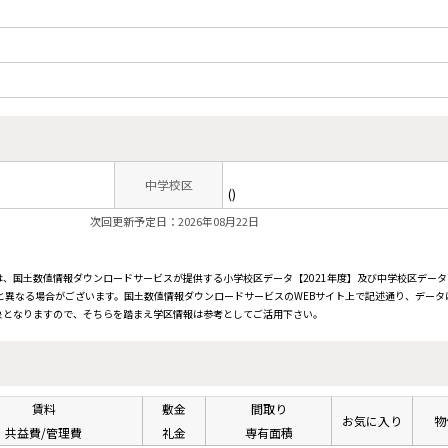
中学校区
()
次回更新予定日：2026年08月22日
、国土数値情報ダウンロードサービスが提供する小学校区データ【2021年度】及び中学校区データ【
と異なる場合がございます。国土数値情報ダウンロードサービスのWEBサイト上で記述通り、データ
象となりますので、そちらを踏まえ学区情報は参考としてご活用下さい。
賃料
敷金
間取り
お気に入り
物
共益費/管理費
礼金
専有面積