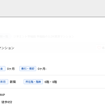
報一覧
ジオエント早稲田 早稲田の1LDK賃貸マンション
用情報
管理物件一覧
ご解約について
お知らせ・ブログ
お問い合わせ
LINEでお問い合わせ
お問い合わせ
マンション
0ヶ月
0ヶ月-
証金
敷引・償却
新築
6階・8階
築年月
所在階・階数
MAP
徒歩8分