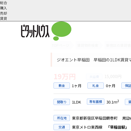
総合
購入
売却
賃貸
TOPページ
賃貸物件検索
新宿区の賃貸情
オーナー様へ
契約内容・更新等
会社概要
スタッフ紹介
賃貸業務内容
住まいのトラブル
採
ジオエント早稲田 早稲田の1LDK賃貸
19万円
15,000円
1ヶ月
0ヶ月
敷金
礼金
保
2
1LDK
専有面積
30.1ｍ
間取り
東京都新宿区早稲田鶴巻町
所在地
周辺
東京メトロ東西線
「早稲田駅」
交通