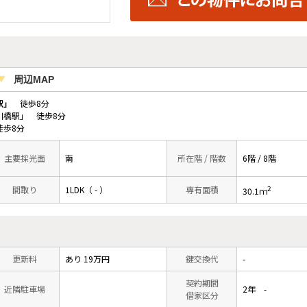
周辺MAP
駅」
徒歩8分
川橋駅」 徒歩8分
徒歩8分
主要採光面
南
所在階 / 階数
6階 / 8階
2
間取り
1LDK（ - ）
専有面積
30.1ｍ
更新料
あり 19万円
鍵交換代
-
契約期間
近隣駐車場
2年 -
借家区分