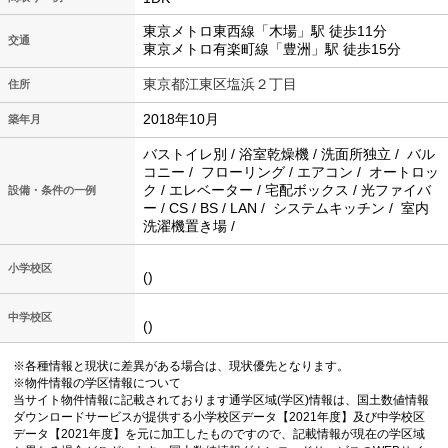
東京メトロ東西線「木場」駅 徒歩11分
交通
東京メトロ有楽町線「豊洲」駅 徒歩15分
東京都江東区塩浜２丁目
住所
2018年10月
築年月
バストイレ別 / 浴室乾燥機 / 洗面所独立 / バル
コニー / フローリング / エアコン / オートロッ
ク / エレベーター / 宅配ボックス / 光ファイバ
設備・条件の一例
ー / CS / BS / LAN / システムキッチン / 室内
洗濯機置き場 /
小学校区
()
中学校区
()
※各種情報と現状に差異がある場合は、現状優先となります。
※物件情報の学区情報について
当サイト物件情報に記載されております通学区域(学区)情報は、国土数値情報
ダウンロードサービスが提供する小学校区データ【2021年度】及び中学校区
データ【2021年度】を元に加工したものですので、記載情報が現在の学区域