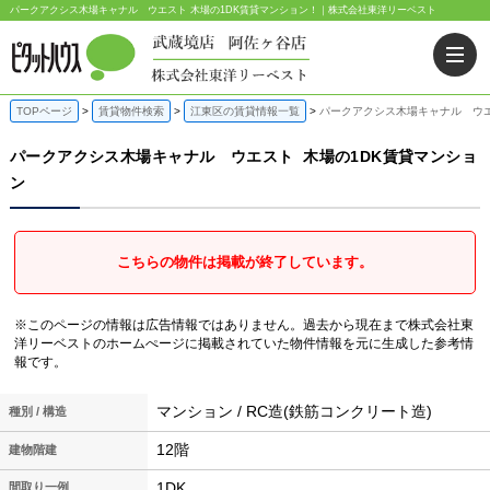
パークアクシス木場キャナル ウエスト 木場の1DK賃貸マンション！｜株式会社東洋リーベスト
TOPページ
賃貸物件検索
江東区の賃貸情報一覧
パークアクシス木場キャナル ウエ
パークアクシス木場キャナル ウエスト
木場の1DK賃貸マンショ
ン
こちらの物件は掲載が終了しています。
※このページの情報は広告情報ではありません。過去から現在まで株式会社東
洋リーベストのホームぺージに掲載されていた物件情報を元に生成した参考情
報です。
マンション / RC造(鉄筋コンクリート造)
種別 / 構造
12階
建物階建
1DK
間取り一例