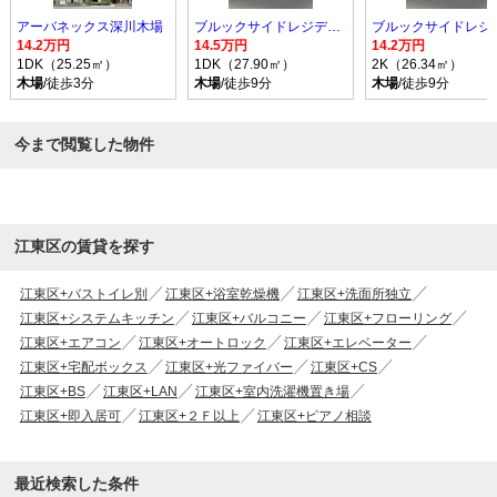
アーバネックス深川木場
ブルックサイドレジデンス木場
14.2万円
14.5万円
14.2万円
1DK（25.25㎡）
1DK（27.90㎡）
2K（26.34㎡）
木場
/徒歩3分
木場
/徒歩9分
木場
/徒歩9分
今まで閲覧した物件
江東区の賃貸を探す
江東区+バストイレ別
江東区+浴室乾燥機
江東区+洗面所独立
江東区+システムキッチン
江東区+バルコニー
江東区+フローリング
江東区+エアコン
江東区+オートロック
江東区+エレベーター
江東区+宅配ボックス
江東区+光ファイバー
江東区+CS
江東区+BS
江東区+LAN
江東区+室内洗濯機置き場
江東区+即入居可
江東区+２Ｆ以上
江東区+ピアノ相談
最近検索した条件