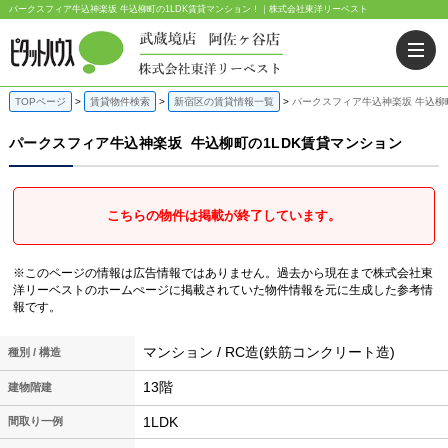
パークスフィア牛込神楽坂 牛込柳町の1LDK賃貸マンション！｜株式会社東洋リーベスト
TOPページ
賃貸物件検索
新宿区の賃貸情報一覧
パークスフィア牛込神楽坂 牛込柳
パークスフィア牛込神楽坂
牛込柳町の1LDK賃貸マンション
こちらの物件は掲載が終了しています。
※このページの情報は広告情報ではありません。過去から現在まで株式会社東
洋リーベストのホームぺージに掲載されていた物件情報を元に生成した参考情
報です。
マンション / RC造(鉄筋コンクリート造)
種別 / 構造
13階
建物階建
1LDK
間取り一例