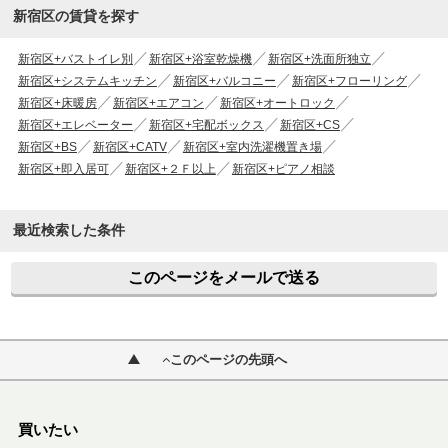
新宿区の賃貸を探す
新宿区+バストイレ別
新宿区+浴室乾燥機
新宿区+洗面所独立
新宿区+システムキッチン
新宿区+バルコニー
新宿区+フローリング
新宿区+床暖房
新宿区+エアコン
新宿区+オートロック
新宿区+エレベーター
新宿区+宅配ボックス
新宿区+CS
新宿区+BS
新宿区+CATV
新宿区+室内洗濯機置き場
新宿区+即入居可
新宿区+２Ｆ以上
新宿区+ピアノ相談
最近検索した条件
このページをメールで送る
このページの先頭へ
買いたい