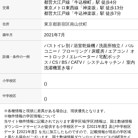
都営大江戸線「牛込柳町」駅 徒歩4分
東京メトロ東西線「神楽坂」駅 徒歩13分
交通
都営大江戸線「牛込神楽坂」駅 徒歩7分
東京都新宿区南山伏町
住所
2021年7月
築年月
バストイレ別 / 浴室乾燥機 / 洗面所独立 / バル
コニー / フローリング / 床暖房 / エアコン / オ
ートロック / エレベーター / 宅配ボック
設備・条件の一例
ス / CS / BS / CATV / システムキッチン / 室内
洗濯機置き場 /
小学校区
()
中学校区
()
※各種情報と現状に差異がある場合は、現状優先となります。
※物件情報の学区情報について
当サイト物件情報に記載されております通学区域(学区)情報は、国土数値情報
ダウンロードサービスが提供する小学校区データ【2021年度】及び中学校区
データ【2021年度】を元に加工したものですので、記載情報が現在の学区域
と異なる場合がございます。国土数値情報ダウンロードサービスのWEBサイ