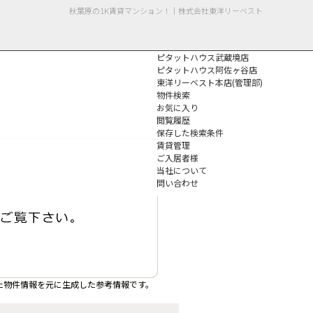
秋葉原の1K賃貸マンション！｜株式会社東洋リーベスト
ピタットハウス武蔵境店
ピタットハウス阿佐ヶ谷店
東洋リーベスト本店(管理部)
物件検索
お気に入り
閲覧履歴
保存した検索条件
個人情報保護方針
賃貸管理
ご入居者様
当社について
問い合わせ
た物件情報を元に生成した参考情報です。