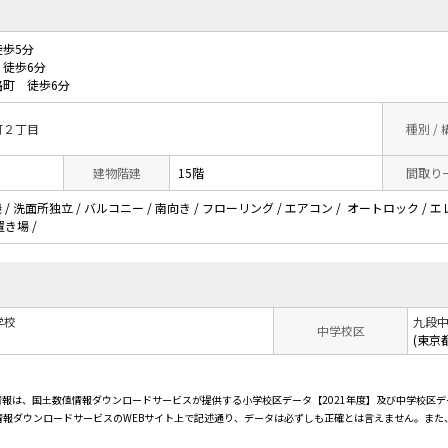
歩5分
徒歩6分
町 徒歩6分
町２丁目
種別 /
建物階建
15階
間取り
 洗面所独立 / バルコニー / 南向き / フローリング / エアコン / オートロック / エレベ
き場 /
学校
九段
中学校区
(東京
情報は、国土数値情報ダウンロードサービスが提供する小学校区データ【2021年度】及び中学校区デ
報ダウンロードサービスのWEBサイト上で記述通り、データは必ずしも正確とは言えません。また、