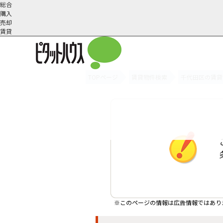
総合
購入
売却
賃貸
TOPページ
賃貸物件検索
千代田区の賃貸
オーナー様へ
契約内容・更新等
会社概要
スタッフ紹介
賃貸業務内容
住まいのトラブル
採
※このページの情報は広告情報ではあり