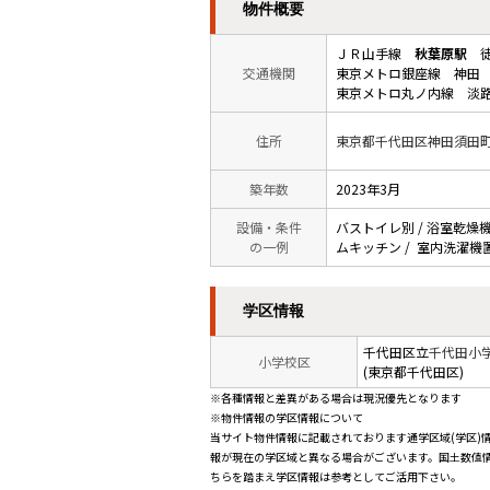
物件概要
ＪＲ山手線
秋葉原駅
徒
交通機関
東京メトロ銀座線 神田 
東京メトロ丸ノ内線 淡路
住所
東京都千代田区神田須田
築年数
2023年3月
設備・条件
バストイレ別 / 浴室乾燥機 /
の一例
ムキッチン / 室内洗濯機置
学区情報
千代田区立
千代田小
小学校区
(東京都千代田区)
※各種情報と差異がある場合は現況優先となります
※物件情報の学区情報について
当サイト物件情報に記載されております通学区域(学区)
報が現在の学区域と異なる場合がございます。国土数値情
ちらを踏まえ学区情報は参考としてご活用下さい。