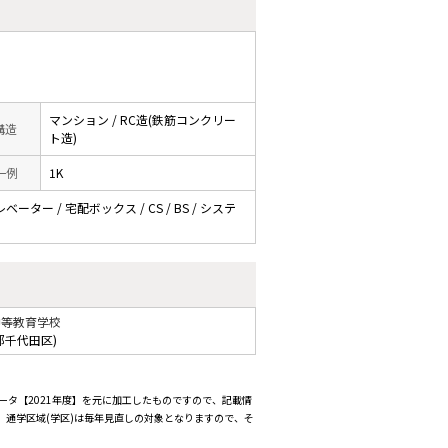
マンション / RC造(鉄筋コンクリー
 構造
ト造)
一例
1K
ーター / 宅配ボックス / CS / BS / システ
中等教育学校
都千代田区)
ータ【2021年度】を元に加工したものですので、記載情
通学区域(学区)は毎年見直しの対象となりますので、そ