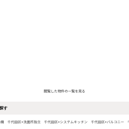
閲覧した物件の一覧を見る
探す
燥機
千代田区+洗面所独立
千代田区+システムキッチン
千代田区+バルコニー