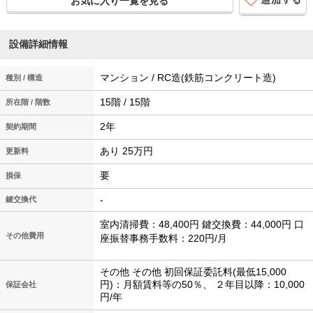
お気に入り一覧を見る
設備詳細情報
マンション / RC造(鉄筋コンクリート造)
種別 / 構造
15階 / 15階
所在階 / 階数
2年
契約期間
あり 25万円
更新料
要
損保
-
鍵交換代
室内清掃費：48,400円 鍵交換費：44,000円 口
その他費用
座振替事務手数料：220円/月
その他 その他 初回保証委託料(最低15,000
円)：月額賃料等の50％、 ２年目以降：10,000
保証会社
円/年