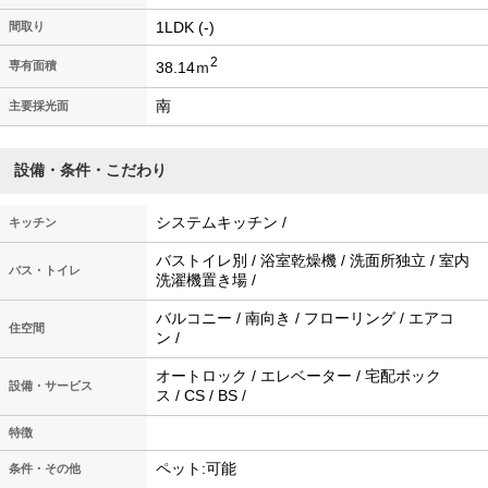
1LDK (-)
間取り
2
38.14ｍ
専有面積
南
主要採光面
設備・条件・こだわり
システムキッチン /
キッチン
バストイレ別 / 浴室乾燥機 / 洗面所独立 / 室内
バス・トイレ
洗濯機置き場 /
バルコニー / 南向き / フローリング / エアコ
住空間
ン /
オートロック / エレベーター / 宅配ボック
設備・サービス
ス / CS / BS /
特徴
ペット:可能
条件・その他