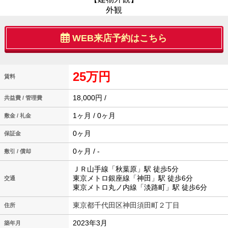
外観
WEB来店予約はこちら
25万円
賃料
18,000円 /
共益費 / 管理費
1ヶ月 / 0ヶ月
敷金 / 礼金
0ヶ月
保証金
0ヶ月 / -
敷引 / 償却
ＪＲ山手線「秋葉原」駅 徒歩5分
東京メトロ銀座線「神田」駅 徒歩6分
交通
東京メトロ丸ノ内線「淡路町」駅 徒歩6分
東京都千代田区神田須田町２丁目
住所
2023年3月
築年月