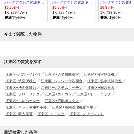
パークアクシス豊洲キャナル
パークアクシス豊洲キャナル
16.5万円
16.5万円
16.8万円
1K（29.47㎡）
1K（29.47㎡）
1K（33.30㎡）
豊洲
/徒歩9分
豊洲
/徒歩9分
豊洲
/徒歩9分
今まで閲覧した物件
江東区の賃貸を探す
江東区+バストイレ別
江東区+追焚機能浴室
江東区+浴室乾燥機
江東区+洗面所独立
江東区+シャワー付洗面台
江東区+温水洗浄便座
江東区+洗面化粧台
江東区+システムキッチン
江東区+南西向き
江東区+フローリング
江東区+エアコン
江東区+オートロック
江東区+エレベーター
江東区+宅配ボックス
江東区+ネット使用料不要
江東区+室内洗濯機置き場
江東区+即入居可
江東区+２Ｆ以上
江東区+フリーレント
最近検索した条件