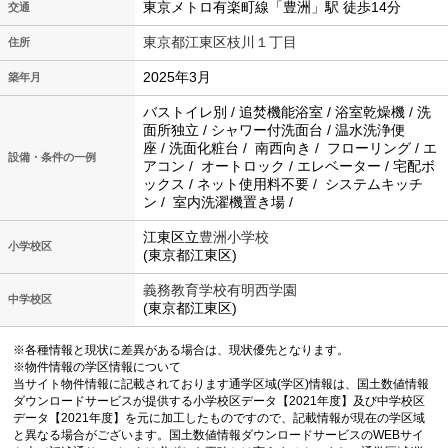
東京メトロ有楽町線「豊洲」駅 徒歩14分
交通
東京都江東区枝川１丁目
住所
2025年3月
築年月
バストイレ別 / 追焚機能浴室 / 浴室乾燥機 / 洗
面所独立 / シャワー付洗面台 / 温水洗浄便
座 / 洗面化粧台 / 南西向き / フローリング / エ
設備・条件の一例
アコン / オートロック / エレベーター / 宅配ボ
ックス / ネット使用料不要 / システムキッチ
ン / 室内洗濯機置き場 /
江東区立
豊洲小学校
小学校区
(東京都江東区)
義務教育学校有明西学園
中学校区
(東京都江東区)
※各種情報と現状に差異がある場合は、現状優先となります。
※物件情報の学区情報について
当サイト物件情報に記載されております通学区域(学区)情報は、国土数値情報
ダウンロードサービスが提供する小学校区データ【2021年度】及び中学校区
データ【2021年度】を元に加工したものですので、記載情報が現在の学区域
と異なる場合がございます。国土数値情報ダウンロードサービスのWEBサイ