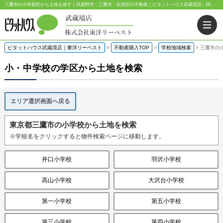
三鷹市の小学校区から土地を探す｜武蔵野市・三鷹市・杉並区の不動産｜ピタットハウス武蔵境店・阿佐ヶ谷店
ピタットハウス武蔵境店｜東洋リーベスト
>
不動産購入TOP
>
学校地域検索
>
三鷹市の
小・中学校の学区から土地を検索
エリア選択画面へ戻る
東京都三鷹市の小学校から土地を検索
※学校名をクリックすると物件検索ページに移動します。
井口小学校
羽沢小学校
高山小学校
大沢台小学校
第一小学校
第五小学校
第三小学校
第四小学校