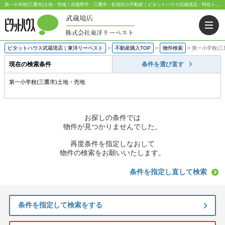
第一小学校(三鷹市)土地・売地｜武蔵野市・三鷹市・杉並区の不動産｜ピタットハウス武蔵境店・阿佐ヶ谷店
ピタットハウス武蔵境店｜東洋リーベスト
>
不動産購入TOP
>
物件検索
>
第一小学校(三
現在の検索条件
条件を選び直す
第一小学校(三鷹市)土地・売地
お探しの条件では
物件が見つかりませんでした。
再度条件を指定しなおして
物件の検索をお願いいたします。
条件を指定し直して検索
条件を指定して検索をする