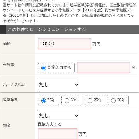
当サイト物件情報に記載されております通学区域(学区)情報は、国土数値情報ダ
ウンロードサービスが提供する小学校区データ【2021年度】及び中学校区デー
タ【2021年度】を元に加工したものですので、記載情報が現在の学区域と異な
る場合がございます。
この物件でローンシミュレーションする
価格
万円
年利率
直接入力する
％
ボーナス払い
返済年数
35年
30年
25年
20年
直接入力する
頭金
万円