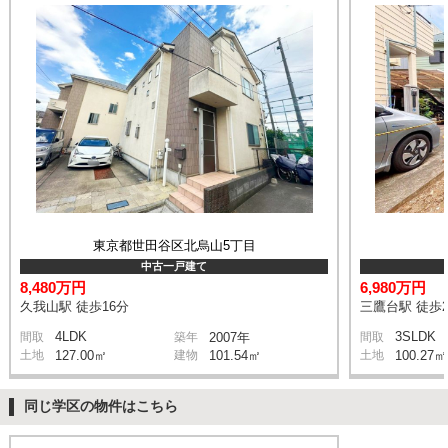
東京都世田谷区北烏山5丁目
中古一戸建て
8,480万円
6,980万円
久我山駅 徒歩16分
三鷹台駅 徒歩2
4LDK
3SLDK
間取
築年
2007年
間取
土地
127.00㎡
建物
101.54㎡
土地
100.27㎡
同じ学区の物件はこちら