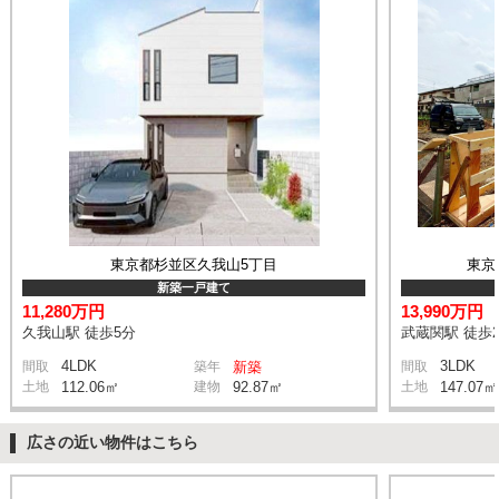
東京都杉並区久我山5丁目
東京
新築一戸建て
11,280万円
13,990万円
久我山駅 徒歩5分
武蔵関駅 徒歩2
4LDK
3LDK
間取
築年
新築
間取
土地
112.06㎡
建物
92.87㎡
土地
147.07㎡
広さの近い物件はこちら