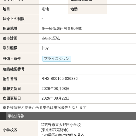
地目
宅地
地勢
-
法令上の制限
用途地域
第一種低層住居専用地域
都市計画
市街化区域
取引態様
仲介
設備・条件
プライスダウン
建築確認番号
RHS-B00165-036886
物件番号
情報更新日
2026年08月08日
次回更新日
2026年08月22日
※各種情報と差異がある場合は現況優先となります
学区情報
武蔵野市立大野田小学校
小学校区
(東京都武蔵野市)
この学区の他の物件を見る