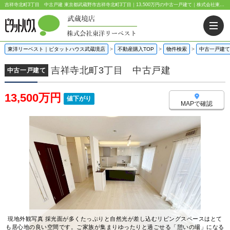
吉祥寺北町3丁目 中古戸建 東京都武蔵野市吉祥寺北町3丁目｜13,500万円の中古一戸建て｜株式会社東洋リーベスト
東洋リーベスト｜ピタットハウス武蔵境店
>
不動産購入TOP
>
物件検索
>
中古一戸建て
吉祥寺北町3丁目 中古戸建
中古一戸建て
13,500万円
値下がり
MAPで確認
現地外観写真 採光面が多くたっぷりと自然光が差し込むリビングスペースはとて
も居心地の良い空間です。ご家族が集まりゆったりと過ごせる「憩いの場」になる