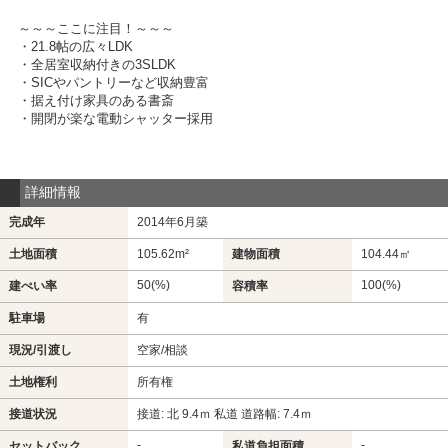
～～～ここに注目！～～～
・21.8帖の広々LDK
・全居室収納付きの3SLDK
・SICやパントリーなど収納豊富
・据え付け家具のある書斎
・開閉が楽な電動シャッター採用
詳細情報
完成年
2014年6月築
土地面積
105.62m²
建物面積
104.44㎡
50(%)
100(%)
建ぺい率
容積率
駐車場
有
現況/引渡し
空家/相談
土地権利
所有権
接道状況
接道: 北 9.4ｍ 私道 道路幅: 7.4ｍ
-
-
セットバック
私道負担面積