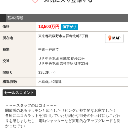
基本情報
13,500万円
価格
値下がり
東京都武蔵野市吉祥寺北町3丁目
所在地
MAP
種類
中古一戸建て
ＪＲ中央本線 三鷹駅 徒歩25分
交通
ＪＲ中央本線 吉祥寺駅 徒歩23分
間取り
3SLDK（-）
構造/階数
木造/地上2階建
セールスコメント
～～～スタッフの口コミ～～～
開放感のあるキッチンと広々したリビングが魅力的なお家でした！
各所にエコカラットを採用していたり細かな部分の仕上げにもこだわ
りを感じましたし、電動シャッターなど実用的なアップグレードも良
かったです♪