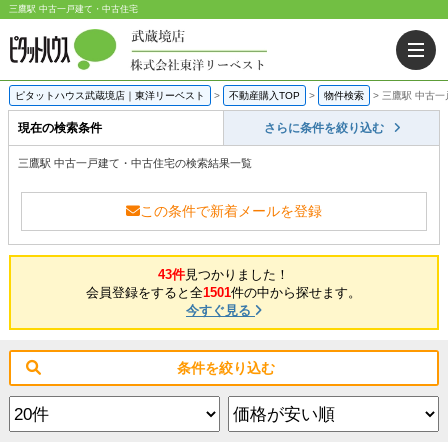
三鷹駅 中古一戸建て・中古住宅
ピタットハウス武蔵境店｜東洋リーベスト
>
不動産購入TOP
>
物件検索
>
三鷹駅 中古
現在の検索条件
さらに条件を絞り込む
三鷹駅 中古一戸建て・中古住宅の検索結果一覧
この条件で新着メールを登録
43件
見つかりました！
会員登録をすると全
1501
件の中から探せます。
今すぐ見る
条件を絞り込む