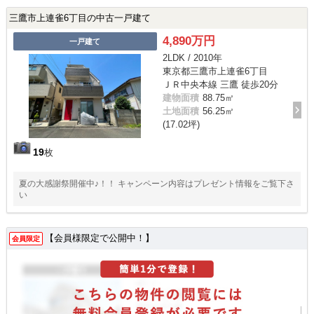
三鷹市上連雀6丁目の中古一戸建て
4,890万円
一戸建て
2LDK / 2010年
東京都三鷹市上連雀6丁目
ＪＲ中央本線 三鷹 徒歩20分
建物面積
88.75㎡
土地面積
56.25㎡
(17.02坪)
19
枚
夏の大感謝祭開催中♪！！ キャンペーン内容はプレゼント情報をご覧下さ
い
【会員様限定で公開中！】
会員限定