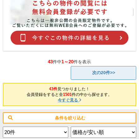
43
1～20
件中
件を表示
次の20件>>
43件
見つかりました！
会員登録をすると全
1501
件の中から探せます。
今すぐ見る
条件を絞り込む